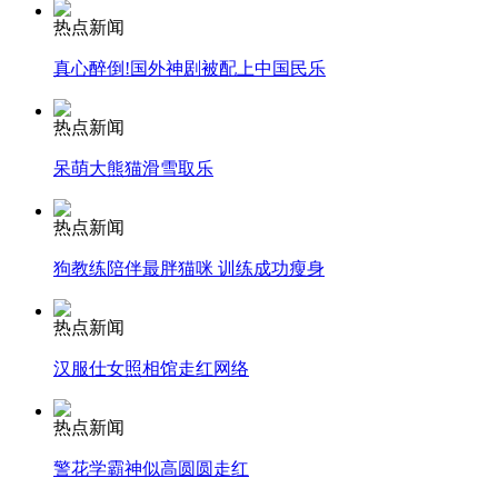
消防员救轻生者
花炮节热闹非凡
减压"枕头大战"
热点新闻
真心醉倒!国外神剧被配上中国民乐
热点新闻
纽约上演“枕头大战”
呆萌大熊猫滑雪取乐
司机酒驾遇交警 急速倒车逃窜
热点新闻
狗教练陪伴最胖猫咪 训练成功瘦身
热点新闻
汉服仕女照相馆走红网络
热点新闻
警花学霸神似高圆圆走红