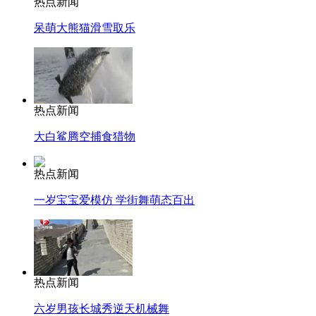
热点新闻
呆萌大熊猫滑雪取乐
热点新闻
大白鲨腾空捕食猎物
热点新闻
一岁宝宝爱模仿 学街舞萌态百出
热点新闻
六岁男孩长城秀逆天机械舞