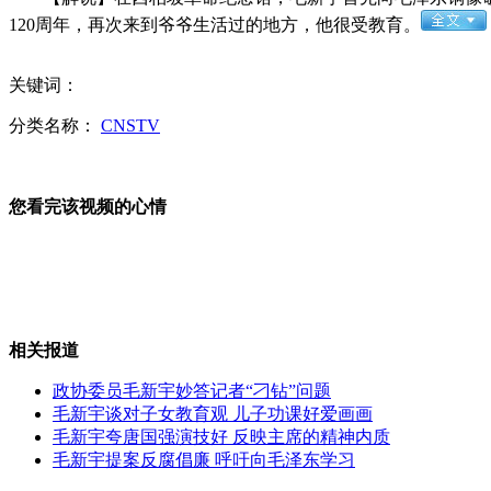
120周年，再次来到爷爷生活过的地方，他很受教育。
成都三对夫妻办集体离婚典礼被指“商演”
关键词：
实名制火车票丢失不能退票
分类名称：
CNSTV
小伙业绩第1获表扬 年会喝下1斤白酒被送医
您看完该视频的心情
英国男子读书上瘾17年连拿10个硕士学位
山西运城恶犬咬伤多人 警民合力深夜将其击毙
相关报道
政协委员毛新宇妙答记者“刁钻”问题
毛新宇谈对子女教育观 儿子功课好爱画画
毛新宇夸唐国强演技好 反映主席的精神内质
毛新宇提案反腐倡廉 呼吁向毛泽东学习
女孩北京地铁殴打老人 痛下狠手拳打脚踢