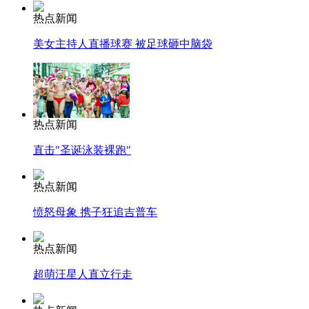
热点新闻
美女主持人直播球赛 被足球砸中脑袋
热点新闻
直击"圣诞泳装裸跑"
热点新闻
愤怒母象 携子狂追吉普车
热点新闻
超萌汪星人直立行走