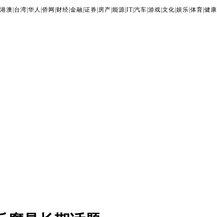
港澳
|
台湾
|
华人
|
侨网
|
财经
|
金融
|
证券
|
房产
|
能源
|
IT
|
汽车
|
游戏
|
文化
|
娱乐
|
体育
|
健康