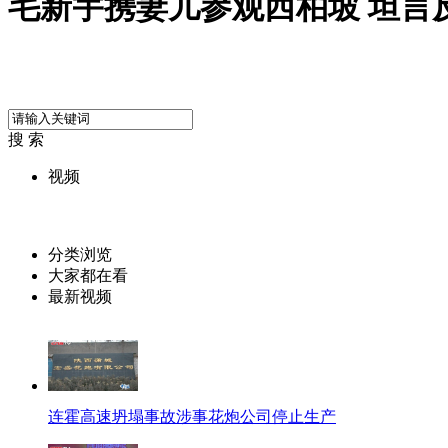
毛新宇携妻儿参观西柏坡 坦言
搜 索
视频
分类浏览
大家都在看
最新视频
连霍高速坍塌事故涉事花炮公司停止生产