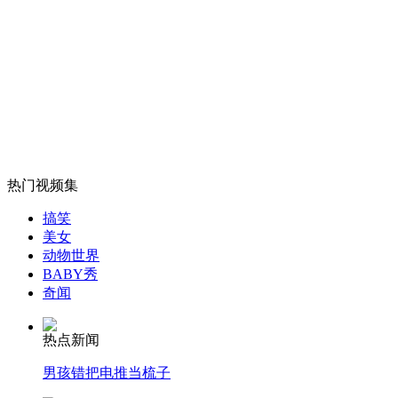
无痛分娩是否安全 医生回应
外交部：反对强权政治霸凌主义
外交部：有关国家言论片面不公正
热门视频集
搞笑
美女
安徽一实载49人客车翻车
动物世界
BABY秀
奇闻
热点新闻
走！跟着总书记去植树
男孩错把电推当梳子