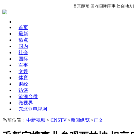
首页
|
滚动
|
国内
|
国际
|
军事
|
社会
|
地方
|
首页
最新
热点
国内
社会
国际
军事
文娱
体育
财经
访谈
港澳台侨
微视界
东北亚电视网
当前位置：
中新视频
>
CNSTV
>
新闻纵览
>
正文