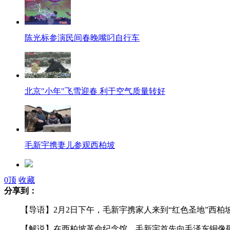
陈光标参演民间春晚嘴叼自行车
北京"小年"飞雪迎春 利于空气质量转好
毛新宇携妻儿参观西柏坡
0
顶
收藏
义昌大桥爆炸坍塌初步认定为重大责任事故
分享到：
【导语】2月2日下午，毛新宇携家人来到“红色圣地”西柏
女子掉下天桥瞬间被路人拉住
【解说】在西柏坡革命纪念馆，毛新宇首先向毛泽东铜像敬献