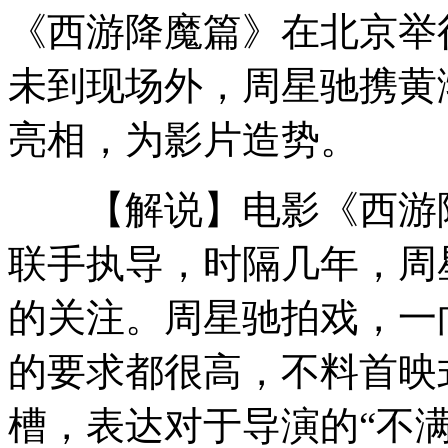
《西游降魔篇》在北京举
宁养院送温暖到家 癌症患者体验人间真情
未到现场外，周星驰携黄
亮相，为影片造势。
“安倍谈话”能否解除亚洲国家对日顾虑？
【解说】电影《西游降
联手执导，时隔几年，周
千吨级海监船入列 中国海洋维权力大增
的关注。周星驰拍戏，一
专家：所谓美在钓岛问题上"不选边站"是假话
的要求都很高，不料首映
槽，表达对于导演的“不满