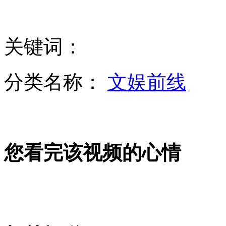
美日澳举行“对抗北方2013”联合军演
关键词：
山西运城恶犬咬伤多人 警民合力深夜将其击毙
分类名称：
文娱前线
女孩北京地铁殴打老人 痛下狠手拳打脚踢
无痛分娩是否安全 医生回应
您看完该视频的心情
外交部：反对强权政治霸凌主义
外交部：有关国家言论片面不公正