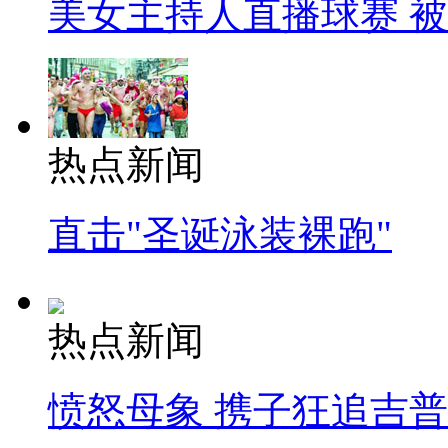
美女主持人直播球赛 
热点新闻
直击"圣诞泳装裸跑"
热点新闻
愤怒母象 携子狂追吉