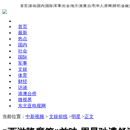
首页
|
滚动
|
国内
|
国际
|
军事
|
社会
|
地方
|
港澳
|
台湾
|
华人
|
侨网
|
财经
|
金融
|
首页
最新
热点
国内
社会
国际
军事
文娱
体育
财经
访谈
港澳台侨
微视界
东北亚电视网
当前位置：
中新视频
>
文娱前线
>
明星
>
正文