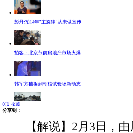
彭丹:拍14年"主旋律"从未做宣传
拍客：北京节前房地产市场火爆
韩军方捕捉到朝核试验场新动态
0
顶
收藏
分享到：
沧州政府力挺 农民工拿工钱有盼头
【解说】2月3日，由