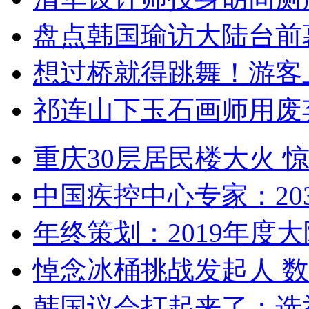
盘点韩国瑜访大陆台前
想过桥就得跳舞！游客
祁连山下玉石画师用废
重庆30层居民楼大火
中国疾控中心专家：203
年终策划：2019年度大陆
悼念冰桶挑战发起人 数百
韩国议会打起来了：选举