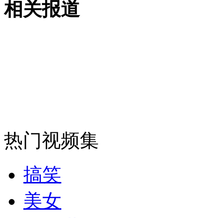
相关报道
安徽一实载49人客车翻车
走！跟着总书记去植树
消防员救轻生者
花炮节热闹非凡
减压"枕头大战"
热门视频集
纽约上演“枕头大战”
搞笑
美女
司机酒驾遇交警 急速倒车逃窜