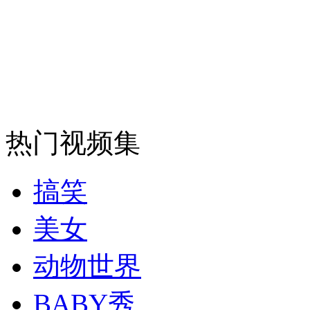
走！跟着总书记去植树
消防员救轻生者
花炮节热闹非凡
减压"枕头大战"
热门视频集
纽约上演“枕头大战”
搞笑
美女
司机酒驾遇交警 急速倒车逃窜
动物世界
BABY秀