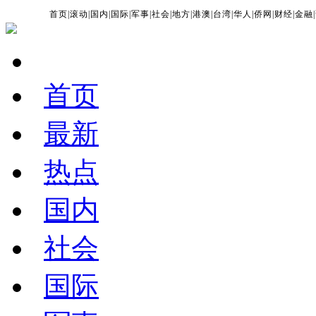
首页
|
滚动
|
国内
|
国际
|
军事
|
社会
|
地方
|
港澳
|
台湾
|
华人
|
侨网
|
财经
|
金融
|
首页
最新
热点
国内
社会
国际