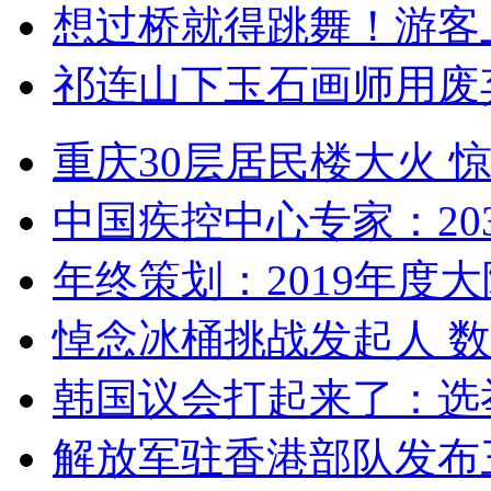
想过桥就得跳舞！游客
祁连山下玉石画师用废
重庆30层居民楼大火
中国疾控中心专家：203
年终策划：2019年度大陆
悼念冰桶挑战发起人 数百
韩国议会打起来了：选举
解放军驻香港部队发布三