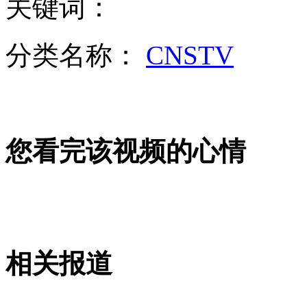
关键词：
分类名称：
CNSTV
女孩北京地铁殴打老人 痛下狠手拳打脚踢
无痛分娩是否安全 医生回应
您看完该视频的心情
外交部：反对强权政治霸凌主义
外交部：有关国家言论片面不公正
相关报道
安徽一实载49人客车翻车