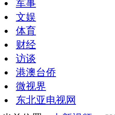
军事
文娱
体育
财经
访谈
港澳台侨
微视界
东北亚电视网