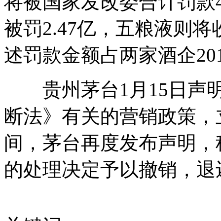
将被国家发改委合计罚款4
被罚2.47亿，五粮液则将
俄媒称美媒杜撰俄军机飞临关岛消息
述罚款金额占两家酒企20
专家：俄罗斯轰炸机绕飞关岛应为外媒炒作
贵州茅台1月15日声明
断法》有关的营销政策，
瓜达尔港战略位置重要 中国企业正式接手
间，茅台再度发布声明，
的处理决定予以撤销，退
俄罗斯对华军售近年大幅增长
山西运城恶犬咬伤多人 警民合力深夜将其击毙