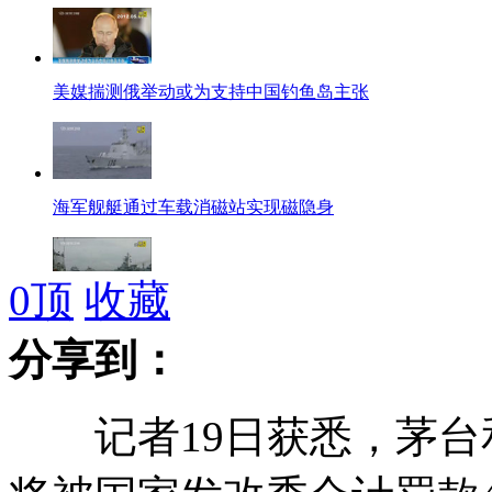
美媒揣测俄举动或为支持中国钓鱼岛主张
海军舰艇通过车载消磁站实现磁隐身
0
顶
收藏
专家：解放军演习谈不上针对美军介入
分享到：
记者19日获悉，茅台
图95轰炸机被称"油老虎" 可携核弹飞上万公里