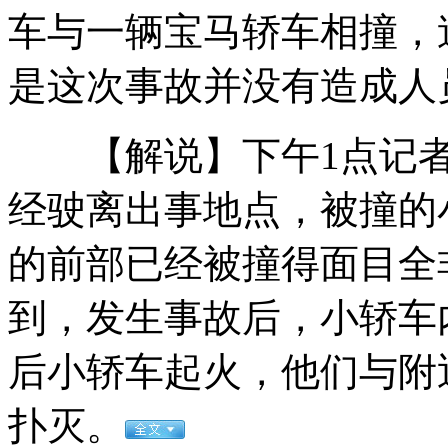
男友提分手 女子跪在路中央求原谅
车与一辆宝马轿车相撞，
是这次事故并没有造成人
俄女子用街景地图意外发现男友出轨
【解说】下午1点记者
经驶离出事地点，被撞的
男子租奔驰装大款 骗女网友二十万
的前部已经被撞得面目全
到，发生事故后，小轿车
酒驾男打电话叫官员逼哭女警
后小轿车起火，他们与附
山西运城恶犬咬伤多人 警民合力深夜将其击毙
扑灭。