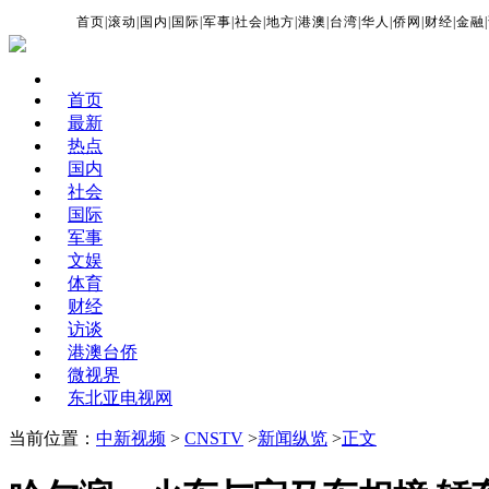
首页
|
滚动
|
国内
|
国际
|
军事
|
社会
|
地方
|
港澳
|
台湾
|
华人
|
侨网
|
财经
|
金融
|
首页
最新
热点
国内
社会
国际
军事
文娱
体育
财经
访谈
港澳台侨
微视界
东北亚电视网
当前位置：
中新视频
>
CNSTV
>
新闻纵览
>
正文