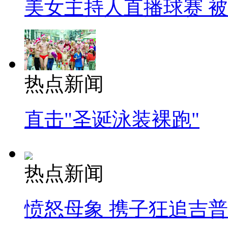
美女主持人直播球赛 
热点新闻
直击"圣诞泳装裸跑"
热点新闻
愤怒母象 携子狂追吉