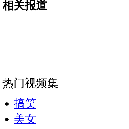
相关报道
走！跟着总书记去植树
消防员救轻生者
花炮节热闹非凡
减压"枕头大战"
纽约上演“枕头大战”
司机酒驾遇交警 急速倒车逃窜
热门视频集
搞笑
美女