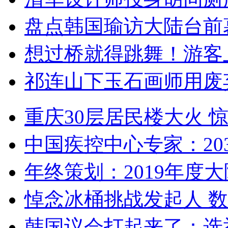
盘点韩国瑜访大陆台前
想过桥就得跳舞！游客
祁连山下玉石画师用废
重庆30层居民楼大火
中国疾控中心专家：203
年终策划：2019年度大陆
悼念冰桶挑战发起人 数百
韩国议会打起来了：选举