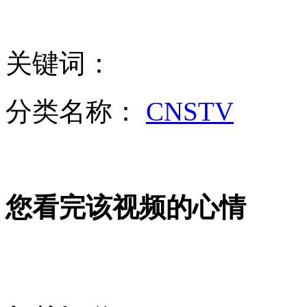
女孩北京地铁殴打老人 痛下狠手拳打脚踢
关键词：
无痛分娩是否安全 医生回应
分类名称：
CNSTV
外交部：反对强权政治霸凌主义
外交部：有关国家言论片面不公正
您看完该视频的心情
安徽一实载49人客车翻车