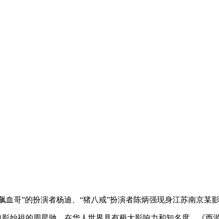
飙血哥”的扮演者杨迪、“猪八戒”扮演者陈炳强现身江苏南京某
影始祖的周星驰，在华人世界具有极大影响力和知名度。《西游·