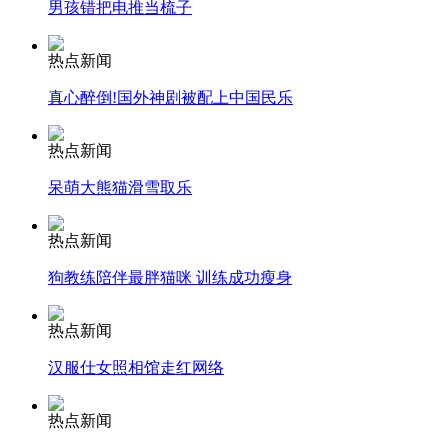
男孩错把电推当梳子
热点新闻
纽约上演“枕头大战”
真心醉倒!国外神剧被配上中国民乐
热点新闻
司机酒驾遇交警 急速倒车逃窜
呆萌大熊猫滑雪取乐
热点新闻
狗教练陪伴最胖猫咪 训练成功瘦身
热点新闻
汉服仕女照相馆走红网络
热点新闻