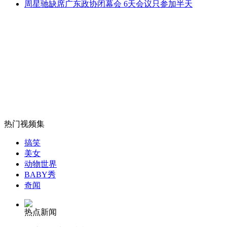
无痛分娩是否安全 医生回应
周星驰缺席广东政协闭幕会 6天会议只参加半天
外交部：反对强权政治霸凌主义
外交部：有关国家言论片面不公正
热门视频集
安徽一实载49人客车翻车
搞笑
美女
动物世界
BABY秀
走！跟着总书记去植树
奇闻
热点新闻
消防员救轻生者
花炮节热闹非凡
减压"枕头大战"