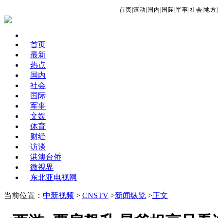
首页
|
滚动
|
国内
|
国际
|
军事
|
社会
|
地方
|
首页
最新
热点
国内
社会
国际
军事
文娱
体育
财经
访谈
港澳台侨
微视界
东北亚电视网
当前位置：
中新视频
>
CNSTV
>
新闻纵览
>
正文