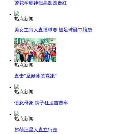
警花学霸神似高圆圆走红
热点新闻
美女主持人直播球赛 被足球砸中脑袋
热点新闻
直击"圣诞泳装裸跑"
热点新闻
愤怒母象 携子狂追吉普车
热点新闻
超萌汪星人直立行走