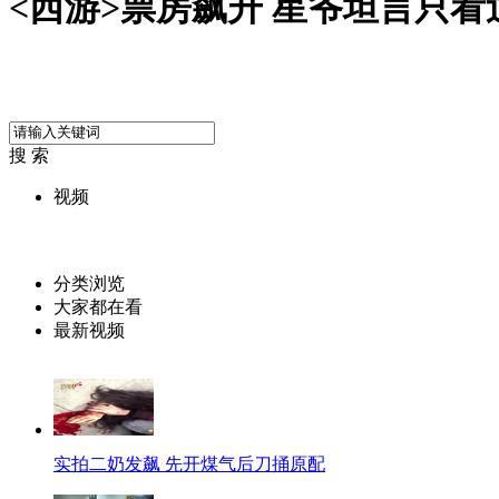
<西游>票房飙升 星爷坦言只
搜 索
视频
分类浏览
大家都在看
最新视频
实拍二奶发飙 先开煤气后刀捅原配