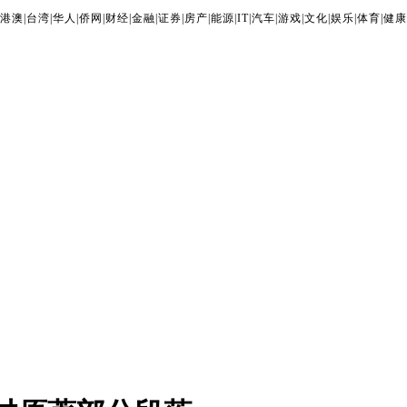
港澳
|
台湾
|
华人
|
侨网
|
财经
|
金融
|
证券
|
房产
|
能源
|
IT
|
汽车
|
游戏
|
文化
|
娱乐
|
体育
|
健康