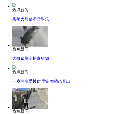
热点新闻
呆萌大熊猫滑雪取乐
热点新闻
大白鲨腾空捕食猎物
热点新闻
一岁宝宝爱模仿 学街舞萌态百出
热点新闻