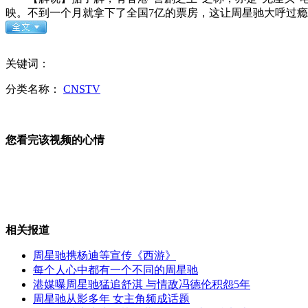
传邓鸣贺患白血病 家人辟谣
映。不到一个月就拿下了全国7亿的票房，这让周星驰大呼过
河北大雾红色预警 10条高速受影响
关键词：
分类名称：
CNSTV
故宫铜缸被刻字 网友:逮到剁手
您看完该视频的心情
网友微博晒孩子照片引来人贩子
山西运城恶犬咬伤多人 警民合力深夜将其击毙
相关报道
周星驰携杨迪等宣传《西游》
女孩北京地铁殴打老人 痛下狠手拳打脚踢
每个人心中都有一个不同的周星驰
港媒曝周星驰猛追舒淇 与情敌冯德伦积怨5年
周星驰从影多年 女主角频成话题