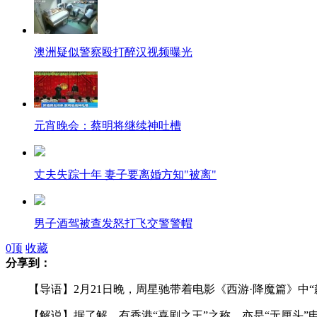
澳洲疑似警察殴打醉汉视频曝光
元宵晚会：蔡明将继续神吐槽
丈夫失踪十年 妻子要离婚方知"被离"
男子酒驾被查发怒打飞交警警帽
0
顶
收藏
分享到：
小伙醉驾被导航仪带上铁轨
【导语】2月21日晚，周星驰带着电影《西游·降魔篇》中“
【解说】据了解，有香港“喜剧之王”之称，亦是“无厘头”电