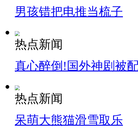
男孩错把电推当梳子
热点新闻
真心醉倒!国外神剧被
热点新闻
呆萌大熊猫滑雪取乐