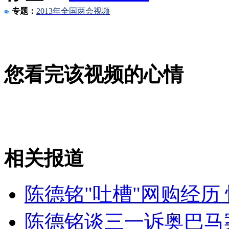
专题：
2013年全国两会视频
山西运城恶犬咬伤多人 警民合力深夜将其击毙
您看完该视频的心情
女孩北京地铁殴打老人 痛下狠手拳打脚踢
无痛分娩是否安全 医生回应
外交部：反对强权政治霸凌主义
相关报道
外交部：有关国家言论片面不公正
陈德铭"吐槽"网购经历
陈德铭谈三一诉奥巴马