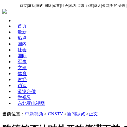
首页
|
滚动
|
国内
|
国际
|
军事
|
社会
|
地方
|
港澳
|
台湾
|
华人
|
侨网
|
财经
|
金融
|
首页
最新
热点
国内
社会
国际
军事
文娱
体育
财经
访谈
港澳台侨
微视界
东北亚电视网
当前位置：
中新视频
>
CNSTV
>
新闻纵览
>
正文