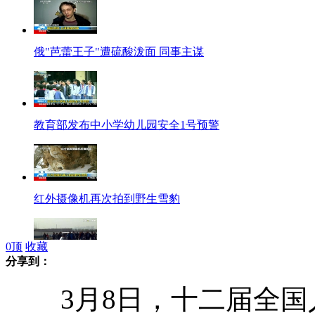
俄"芭蕾王子"遭硫酸泼面 同事主谋
教育部发布中小学幼儿园安全1号预警
红外摄像机再次拍到野生雪豹
0
顶
收藏
分享到：
实拍：陕西一农民自造飞机
3月8日，十二届全国