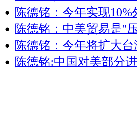
安徽一实载49人客车翻车
陈德铭：今年实现10
陈德铭：中美贸易是"压
走！跟着总书记去植树
陈德铭：今年将扩大台
陈德铭:中国对美部分进
消防员救轻生者
花炮节热闹非凡
减压"枕头大战"
纽约上演“枕头大战”
司机酒驾遇交警 急速倒车逃窜