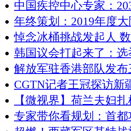
中国疾控中心专家：203
年终策划：2019年度大陆
悼念冰桶挑战发起人 数百
韩国议会打起来了：选举
解放军驻香港部队发布三
CGTN记者王冠探访新疆
【微视界】荷兰夫妇扎根青
专家带你看规划：首都功