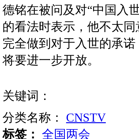
德铭在被问及对“中国入
陈德铭吐槽网购 曾被快拒送
的看法时表示，他不太同
完全做到对于入世的承诺
叙政府称发现以色列谍报设备
将要进一步开放。
中国外交部：中方要求叙反对派释放被扣人员
关键词：
乌鲁木齐降下中雪气温骤降
分类名称：
CNSTV
标签：
全国两会
31岁美女教授拿4个硕士1个博士学位