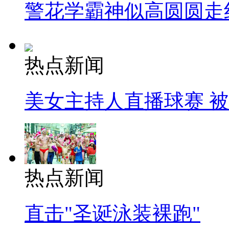
警花学霸神似高圆圆走
热点新闻
美女主持人直播球赛 
热点新闻
直击"圣诞泳装裸跑"