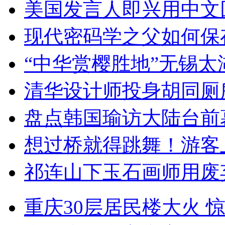
美国发言人即兴用中文
现代密码学之父如何保
“中华赏樱胜地”无锡
清华设计师投身胡同厕
盘点韩国瑜访大陆台前
想过桥就得跳舞！游客
祁连山下玉石画师用废
重庆30层居民楼大火