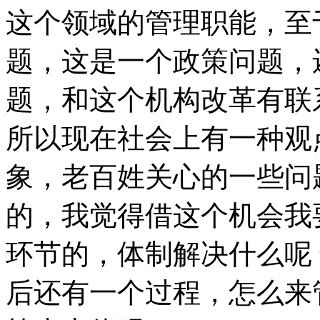
英国男子用绳棒捕获千斤大鱼
这个领域的管理职能，至
题，这是一个政策问题，
山西运城恶犬咬伤多人 警民合力深夜将其击毙
题，和这个机构改革有联
所以现在社会上有一种观
女孩北京地铁殴打老人 痛下狠手拳打脚踢
象，老百姓关心的一些问
无痛分娩是否安全 医生回应
的，我觉得借这个机会我
外交部：反对强权政治霸凌主义
环节的，体制解决什么呢
外交部：有关国家言论片面不公正
后还有一个过程，怎么来