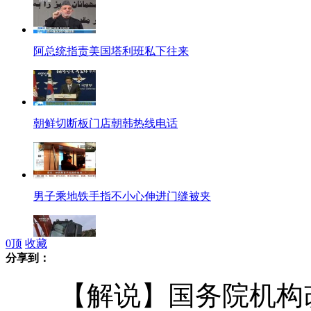
阿总统指责美国塔利班私下往来
朝鲜切断板门店朝韩热线电话
男子乘地铁手指不小心伸进门缝被夹
0
顶
收藏
分享到：
世卫报告称福岛民众患癌风险高
【解说】国务院机构改