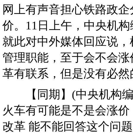
网上有声音担心铁路政企
多国民众抗议政府使用核能
价。11日上午，中央机
就此对中外媒体回应说，
白领沉迷赌博 信用卡非法巨额套现
管理职能，至于会不会涨
革有联系，但是没有必然
韩加强航空管制 履行对朝制裁决议
【同期】(中央机构编制
云南野象再“发飙” 村民损失重
火车有可能是不是会涨价
改革 能不能回答这个问