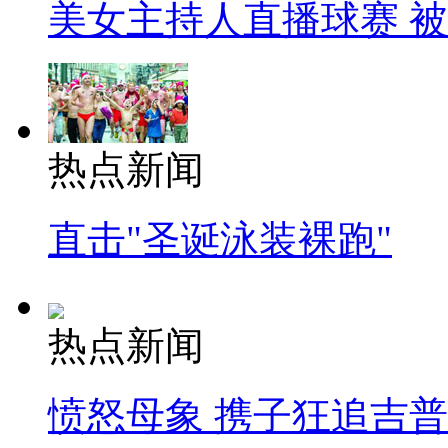
美女主持人直播球赛 
热点新闻
直击"圣诞泳装裸跑"
热点新闻
愤怒母象 携子狂追吉