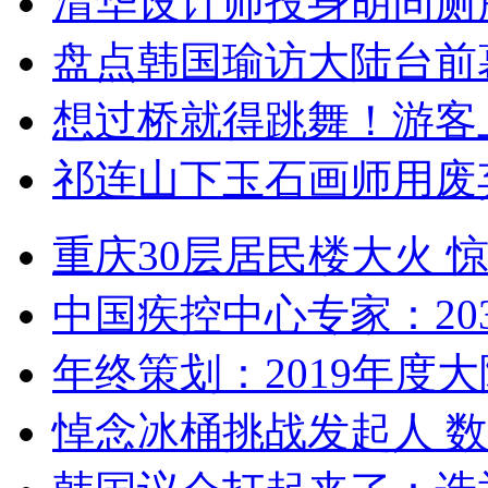
清华设计师投身胡同厕
盘点韩国瑜访大陆台前
想过桥就得跳舞！游客
祁连山下玉石画师用废
重庆30层居民楼大火
中国疾控中心专家：203
年终策划：2019年度大陆
悼念冰桶挑战发起人 数百