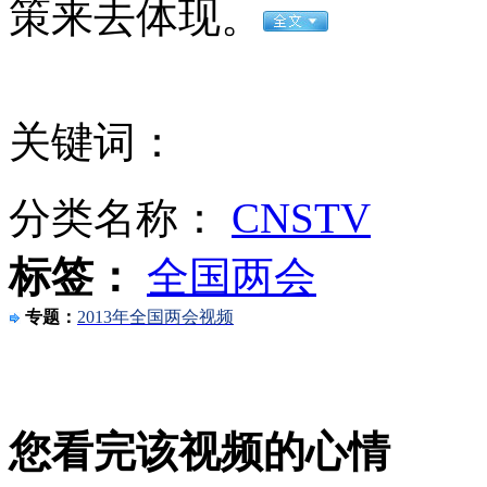
策来去体现。
安徽一实载49人客车翻车
关键词：
走！跟着总书记去植树
分类名称：
CNSTV
消防员救轻生者
花炮节热闹非凡
减压"枕头大战"
标签：
全国两会
专题：
2013年全国两会视频
纽约上演“枕头大战”
您看完该视频的心情
司机酒驾遇交警 急速倒车逃窜