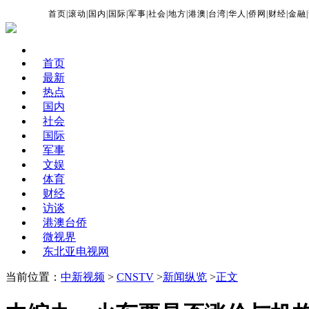
首页
|
滚动
|
国内
|
国际
|
军事
|
社会
|
地方
|
港澳
|
台湾
|
华人
|
侨网
|
财经
|
金融
|
首页
最新
热点
国内
社会
国际
军事
文娱
体育
财经
访谈
港澳台侨
微视界
东北亚电视网
当前位置：
中新视频
>
CNSTV
>
新闻纵览
>
正文