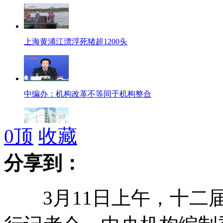
上海黄浦江漂浮死猪超1200头
中编办：机构改革不等同于机构整合
0
顶
收藏
日本大地震灾后重建面临"三重门"
分享到：
3月11日上午，十二届
朴槿惠召开首次内阁会议 压力巨大