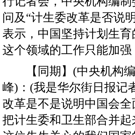
行记者会，中央机构编制
问及“计生委改革是否说
搞笑：遇到这样的女友真有苦说不出
表示，中国坚持计划生育
这个领域的工作只能加强
司机手伸窗外乘凉七八秒被罚款
【同期】(中央机构编
我国中东部大风降温雨雪又将上演
峰)：(我是华尔街日报
改革是不是说明中国会全
实拍：牛人骑自行车也能翻滚
把计生委和卫生部合并起
山西运城恶犬咬伤多人 警民合力深夜将其击毙