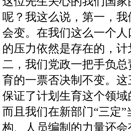
这位先生关心的我们国家
呢？我这么说，第一，我
女孩北京地铁殴打老人 痛下狠手拳打脚踢
会变。在我们这么一个人
的压力依然是存在的，计
无痛分娩是否安全 医生回应
二，我们党政一把手负总
外交部：反对强权政治霸凌主义
育的一票否决制不变。这
外交部：有关国家言论片面不公正
保证了计划生育这个领域
而且我们在新部门“三定
安徽一实载49人客车翻车
构、人员编制的力量还会