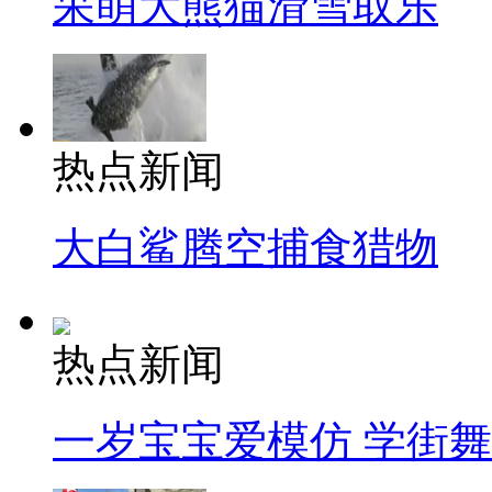
呆萌大熊猫滑雪取乐
热点新闻
大白鲨腾空捕食猎物
热点新闻
一岁宝宝爱模仿 学街