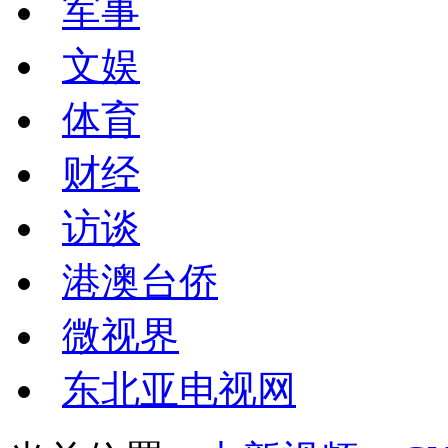
军事
文娱
体育
财经
访谈
港澳台侨
微视界
东北亚电视网