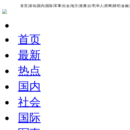
首页
|
滚动
|
国内
|
国际
|
军事
|
社会
|
地方
|
港澳
|
台湾
|
华人
|
侨网
|
财经
|
金融
|
首页
最新
热点
国内
社会
国际