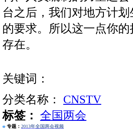
台之后，我们对地方计划
走！跟着总书记去植树
的要求。所以这一点你的
消防员救轻生者
花炮节热闹非凡
减压"枕头大战"
存在。
纽约上演“枕头大战”
关键词：
司机酒驾遇交警 急速倒车逃窜
分类名称：
CNSTV
标签：
全国两会
专题：
2013年全国两会视频