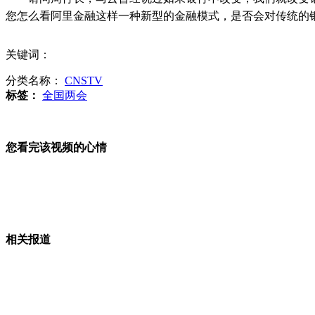
您怎么看阿里金融这样一种新型的金融模式，是否会对传统的
大学生求职家长陪聘 独立性遭质疑
关键词：
分类名称：
CNSTV
标签：
全国两会
纽约"食人警察"被判所有罪名成立
您看完该视频的心情
朝希望迫使韩美改变制裁措施
相关报道
台电职工爬铁塔接电缆 女生争加入