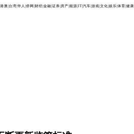
港澳
|
台湾
|
华人
|
侨网
|
财经
|
金融
|
证券
|
房产
|
能源
|
IT
|
汽车
|
游戏
|
文化
|
娱乐
|
体育
|
健康