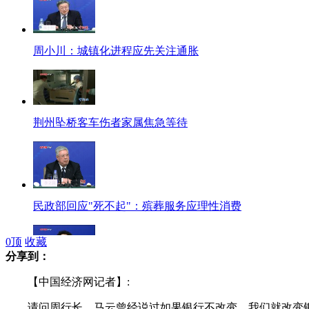
周小川：城镇化进程应先关注通胀
荆州坠桥客车伤者家属焦急等待
民政部回应"死不起"：殡葬服务应理性消费
0
顶
收藏
分享到：
民政部：乌坎村民主选举不是独有的
【中国经济网记者】:
请问周行长，马云曾经说过如果银行不改变，我们就改变银