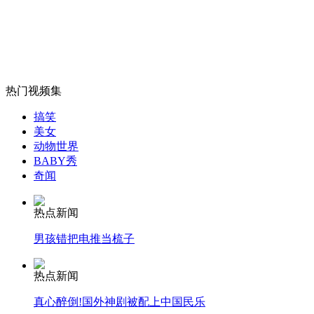
利比亚5名甲型H1N1流感疑似患者死亡
山西运城恶犬咬伤多人 警民合力深夜将其击毙
热门视频集
搞笑
美女
女孩北京地铁殴打老人 痛下狠手拳打脚踢
动物世界
BABY秀
奇闻
无痛分娩是否安全 医生回应
热点新闻
外交部：反对强权政治霸凌主义
男孩错把电推当梳子
热点新闻
外交部：有关国家言论片面不公正
真心醉倒!国外神剧被配上中国民乐