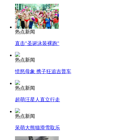
热点新闻
直击"圣诞泳装裸跑"
热点新闻
愤怒母象 携子狂追吉普车
热点新闻
超萌汪星人直立行走
热点新闻
呆萌大熊猫滑雪取乐