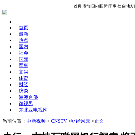
首页
|
滚动
|
国内
|
国际
|
军事
|
社会
|
地方
|
首页
最新
热点
国内
社会
国际
军事
文娱
体育
财经
访谈
港澳台侨
微视界
东北亚电视网
当前位置：
中新视频
>
CNSTV
>
财经风云
>
正文