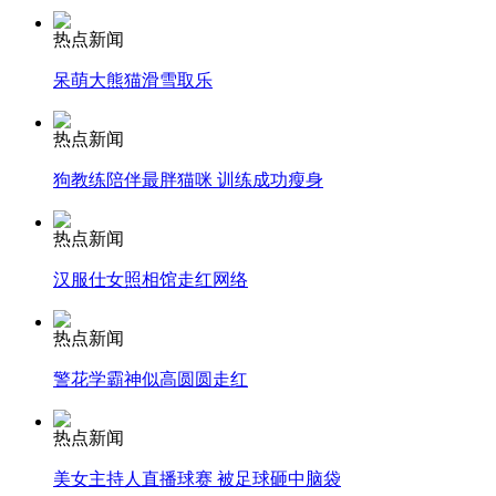
热点新闻
安徽一实载49人客车翻车
呆萌大熊猫滑雪取乐
热点新闻
狗教练陪伴最胖猫咪 训练成功瘦身
走！跟着总书记去植树
热点新闻
消防员救轻生者
花炮节热闹非凡
减压"枕头大战"
汉服仕女照相馆走红网络
热点新闻
警花学霸神似高圆圆走红
纽约上演“枕头大战”
热点新闻
司机酒驾遇交警 急速倒车逃窜
美女主持人直播球赛 被足球砸中脑袋