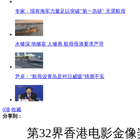
专家：现有海军力量足以突破"第一岛链" 无需航母
水够深 地够富 人够善 航母母港要求严苛
尹卓："航母设青岛是对日威慑"猜测不实
中国有较完整针对外国专家医疗保障制度安排
0
顶
收藏
分享到：
第32界香港电影金像奖