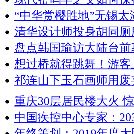
“中华赏樱胜地”无锡
清华设计师投身胡同厕
盘点韩国瑜访大陆台前
想过桥就得跳舞！游客
祁连山下玉石画师用废
重庆30层居民楼大火
中国疾控中心专家：203
年终策划：2019年度大陆