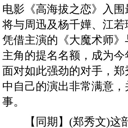
两会聚焦：如何让空巢老人留守儿童远离孤独
电影《高海拔之恋》入围
将与周迅及杨千嬅、江若
西方通过卫星窥探中国航母基地 拍到疑似三体船
凭借主演的《大魔术师》
主角的提名名额，成为今
中国下一代舰载机 外界看好歼31
面对如此强劲的对手，郑
中自己的演出非常满意，
强悍女“最牛”砍价 征服店主
事。
【同期】(郑秀文)这
"胖胖哥"手拿奶茶杯翻唱降魔歌走红