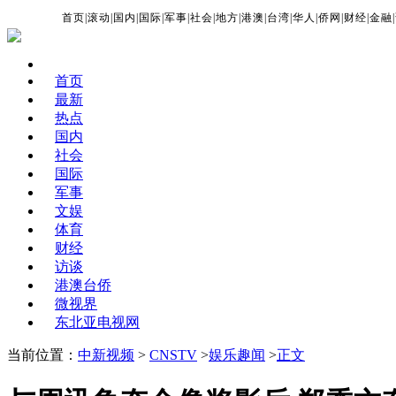
首页
|
滚动
|
国内
|
国际
|
军事
|
社会
|
地方
|
港澳
|
台湾
|
华人
|
侨网
|
财经
|
金融
|
首页
最新
热点
国内
社会
国际
军事
文娱
体育
财经
访谈
港澳台侨
微视界
东北亚电视网
当前位置：
中新视频
>
CNSTV
>
娱乐趣闻
>
正文