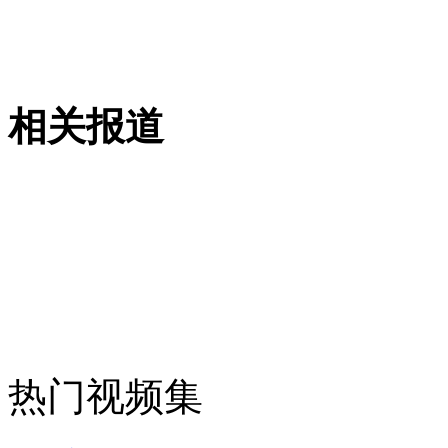
安徽一实载49人客车翻车
相关报道
走！跟着总书记去植树
消防员救轻生者
花炮节热闹非凡
减压"枕头大战"
纽约上演“枕头大战”
司机酒驾遇交警 急速倒车逃窜
热门视频集