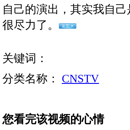
自己的演出，其实我自己
山西运城恶犬咬伤多人 警民合力深夜将其击毙
很尽力了。
女孩北京地铁殴打老人 痛下狠手拳打脚踢
关键词：
无痛分娩是否安全 医生回应
分类名称：
CNSTV
外交部：反对强权政治霸凌主义
外交部：有关国家言论片面不公正
您看完该视频的心情