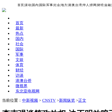
首页
|
滚动
|
国内
|
国际
|
军事
|
社会
|
地方
|
港澳
|
台湾
|
华人
|
侨网
|
财经
|
金融
|
首页
最新
热点
国内
社会
国际
军事
文娱
体育
财经
访谈
港澳台侨
微视界
东北亚电视网
当前位置：
中新视频
>
CNSTV
>
新闻纵览
>
正文