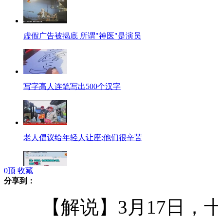
虚假广告被揭底 所谓"神医"是演员
写字高人连笔写出500个汉字
老人倡议给年轻人让座:他们很辛苦
0
顶
收藏
分享到：
网购达人搜雷人回复错字笑翻网友
【解说】3月17日，十