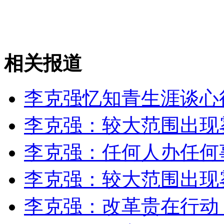
安徽一实载49人客车翻车
相关报道
走！跟着总书记去植树
李克强忆知青生涯谈心
消防员救轻生者
花炮节热闹非凡
减压"枕头大战"
李克强：较大范围出现
李克强：任何人办任何
纽约上演“枕头大战”
李克强：较大范围出现
李克强：改革贵在行动
司机酒驾遇交警 急速倒车逃窜