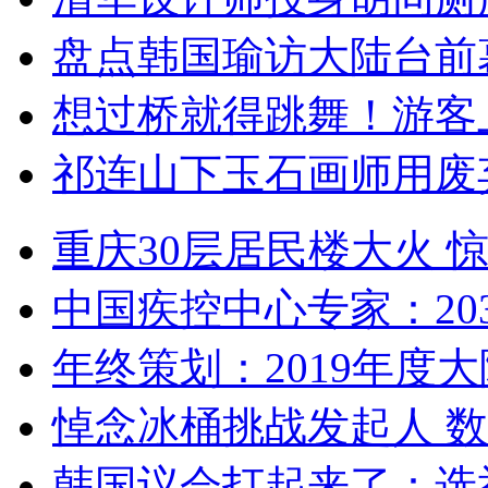
盘点韩国瑜访大陆台前
想过桥就得跳舞！游客
祁连山下玉石画师用废
重庆30层居民楼大火
中国疾控中心专家：203
年终策划：2019年度大陆
悼念冰桶挑战发起人 数百
韩国议会打起来了：选举