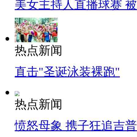
美女主持人直播球赛 
热点新闻
直击"圣诞泳装裸跑"
热点新闻
愤怒母象 携子狂追吉