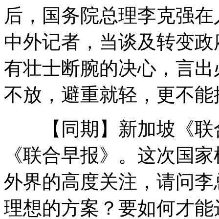
后，国务院总理李克强在
揭开电影无特效的本真面目
中外记者，当谈及转变政
有壮士断腕的决心，言出
女子不慎吞假牙 刺破食管险丧命
不放，避重就轻，更不能
【同期】新加坡《联合
男子模仿"少年派"将与狮子同居一年
《联合早报》。这次国家
那些曾经让老师崩溃的答卷
外界的高度关注，请问李
理想的方案？要如何才能