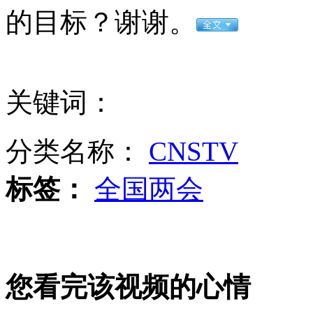
美国研究称睡眠不足5小时更易发胖
的目标？谢谢。
山西运城恶犬咬伤多人 警民合力深夜将其击毙
关键词：
女孩北京地铁殴打老人 痛下狠手拳打脚踢
分类名称：
CNSTV
无痛分娩是否安全 医生回应
标签：
全国两会
外交部：反对强权政治霸凌主义
外交部：有关国家言论片面不公正
您看完该视频的心情