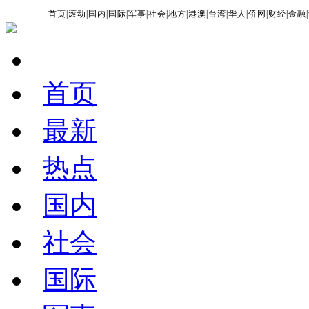
首页
|
滚动
|
国内
|
国际
|
军事
|
社会
|
地方
|
港澳
|
台湾
|
华人
|
侨网
|
财经
|
金融
|
首页
最新
热点
国内
社会
国际