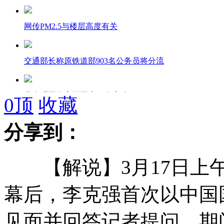
网传PM2.5与楼层高度有关
交通部长称原铁道部903名公务员将分流
黄晓明工作室招工上万人应聘
0
顶
收藏
分享到：
<金粉世家>启用新人将被翻拍
【解说】3月17日上午
武汉逾2万名大学生贷款买苹果手机
幕后，李克强首次以中国
男子110米栏新排名:刘翔跌出前400
见面并回答记者提问。期