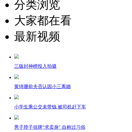
分类浏览
大家都在看
最新视频
三版封神榜投入拍摄
黄绮珊前夫否认因小三离婚
小学生乘公交未带钱 被司机赶下车
男子脖子挂牌"求卖身" 自称过习俗