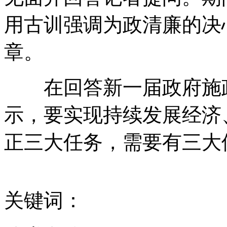
山西运城恶犬咬伤多人 警民合力深夜将其击毙
用古训强调为政清廉的决
章。
女孩北京地铁殴打老人 痛下狠手拳打脚踢
在回答新一届政府施政
无痛分娩是否安全 医生回应
示，要实现持续发展经济
外交部：反对强权政治霸凌主义
正三大任务，需要有三大
外交部：有关国家言论片面不公正
关键词：
安徽一实载49人客车翻车