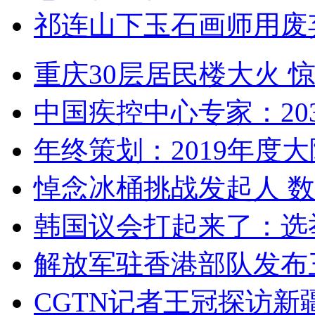
祁连山下玉石画师用废
重庆30层居民楼大火
中国疾控中心专家：203
年终策划：2019年度大陆
悼念冰桶挑战发起人 数百
韩国议会打起来了：选举
解放军驻香港部队发布三
CGTN记者王冠探访新疆