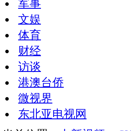
军事
文娱
体育
财经
访谈
港澳台侨
微视界
东北亚电视网