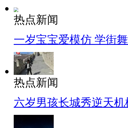
热点新闻
一岁宝宝爱模仿 学街
热点新闻
六岁男孩长城秀逆天机