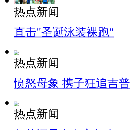
热点新闻
直击"圣诞泳装裸跑"
热点新闻
愤怒母象 携子狂追吉
热点新闻