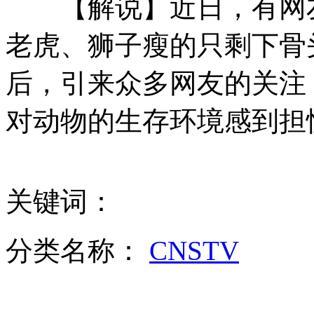
【解说】近日，有网友
老虎、狮子瘦的只剩下骨
“回忆牌婚礼”吸引大批“80后”
后，引来众多网友的关注
山西运城恶犬咬伤多人 警民合力深夜将其击毙
对动物的生存环境感到担
女孩北京地铁殴打老人 痛下狠手拳打脚踢
关键词：
无痛分娩是否安全 医生回应
分类名称：
CNSTV
外交部：反对强权政治霸凌主义