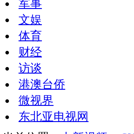
军事
文娱
体育
财经
访谈
港澳台侨
微视界
东北亚电视网