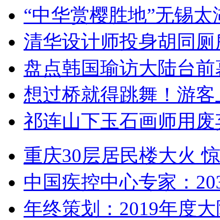
“中华赏樱胜地”无锡
清华设计师投身胡同厕
盘点韩国瑜访大陆台前
想过桥就得跳舞！游客
祁连山下玉石画师用废
重庆30层居民楼大火
中国疾控中心专家：203
年终策划：2019年度大陆