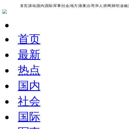
首页
|
滚动
|
国内
|
国际
|
军事
|
社会
|
地方
|
港澳
|
台湾
|
华人
|
侨网
|
财经
|
金融
|
首页
最新
热点
国内
社会
国际