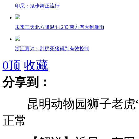
印尼：鬼步舞正流行
未来三天北方降温4-12℃ 南方有大到暴雨
浙江嘉兴：乱扔死猪得到有效控制
0
顶
收藏
女子离婚两个月 主动复婚捐肝救夫
分享到：
昆明动物园狮子老虎“饿
女孩带“妈妈骨灰”街头骗钱
正常
高中生创社交网络 称与"脸书"不同