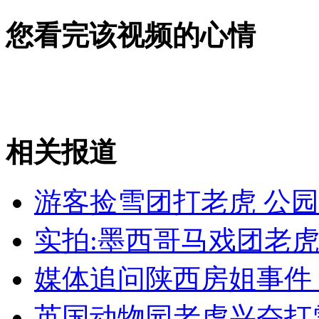
外交部：有关国家言论片面不公正
您看完该视频的心情
安徽一实载49人客车翻车
相关报道
走！跟着总书记去植树
游客捡雪团打老虎 公
消防员救轻生者
花炮节热闹非凡
减压"枕头大战"
实拍:墨西哥马戏团老
媒体追问陕西房姐事件
纽约上演“枕头大战”
英国动物园老虎兴奋打