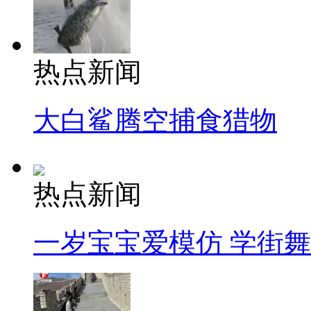
热点新闻
大白鲨腾空捕食猎物
热点新闻
一岁宝宝爱模仿 学街