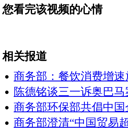
2013年南海护渔维权:各重点海域都有渔政船
您看完该视频的心情
山西运城恶犬咬伤多人 警民合力深夜将其击毙
女孩北京地铁殴打老人 痛下狠手拳打脚踢
相关报道
无痛分娩是否安全 医生回应
商务部：餐饮消费增速
陈德铭谈三一诉奥巴马
外交部：反对强权政治霸凌主义
商务部环保部共倡中国
外交部：有关国家言论片面不公正
商务部澄清“中国贸易