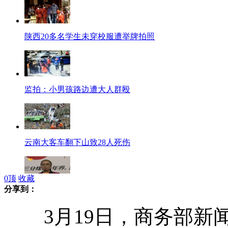
陕西20多名学生未穿校服遭举牌拍照
监拍：小男孩路边遭大人群殴
云南大客车翻下山致28人死伤
0
顶
收藏
分享到：
黄绮珊回应唱功"忽悠"质疑:至今未接商演
3月19日，商务部新闻