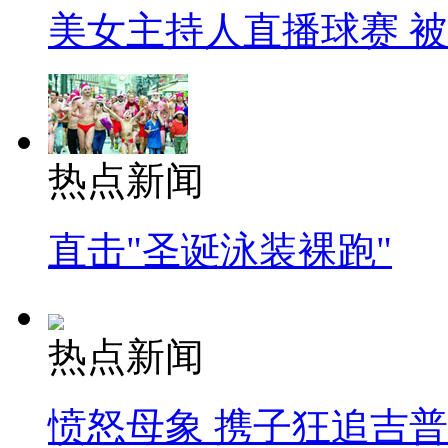
美女主持人直播球赛 
热点新闻
直击"圣诞泳装裸跑"
热点新闻
愤怒母象 携子狂追吉