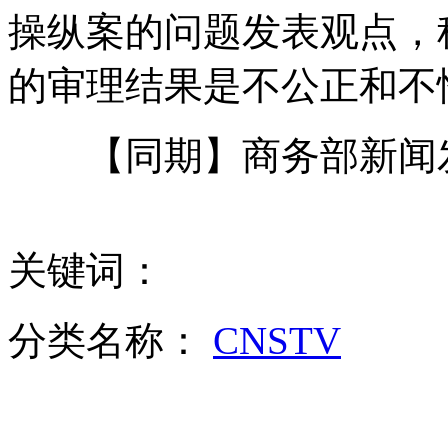
操纵案的问题发表观点，
白百合被羽凡"威胁"出嫁
的审理结果是不公正和不
【同期】商务部新闻
传赵本山突发脑血栓入院
倒春寒来临北方迎来降雪 南方雨势再加强
关键词：
分类名称：
CNSTV
渝新欧国际铁路迎首趟回程班列