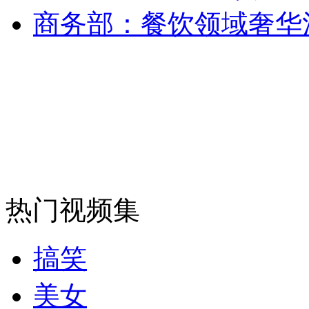
商务部：餐饮领域奢华
安徽一实载49人客车翻车
走！跟着总书记去植树
消防员救轻生者
花炮节热闹非凡
减压"枕头大战"
热门视频集
纽约上演“枕头大战”
搞笑
司机酒驾遇交警 急速倒车逃窜
美女