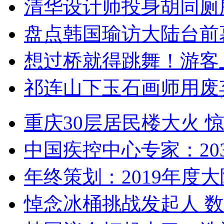
清华设计师投身胡同厕
盘点韩国瑜访大陆台前
想过桥就得跳舞！游客
祁连山下玉石画师用废
重庆30层居民楼大火
中国疾控中心专家：203
年终策划：2019年度大陆
悼念冰桶挑战发起人 数百