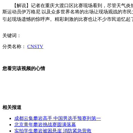
习近平向俄罗斯无名烈士墓敬献花圈
【解说】记者在重庆大渡口区比赛现场看到，尽管天气炎热，
斯运动员伊万格尼 以及众多世界名将的出场让现场观战的市民
引起现场遗憾的惊呼声。精彩刺激的比赛也让不少市民追忆起
李咏亮相新节目 自称应该多顾家
关键词：
男子边开车边看热闹 撞死好友
分类名称：
CNSTV
老人买苹果手机 回家看商标是鸭梨
您看完该视频的心情
山西运城恶犬咬伤多人 警民合力深夜将其击毙
相关报道
女孩北京地铁殴打老人 痛下狠手拳打脚踢
成都云集攀岩高手 中国男选手预赛列第一
北京青年攀岩挑战赛圆满落幕
实拍学生攀岩被困悬崖 消防紧急营救