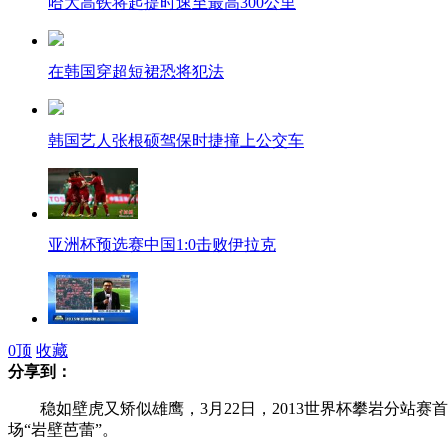
哈大高铁将起提时速至最高300公里
在韩国穿超短裙恐将犯法
韩国艺人张根硕驾保时捷撞上公交车
亚洲杯预选赛中国1:0击败伊拉克
新闻联播连线亚洲杯预选赛国足现场
0
顶
收藏
分享到：
稳如壁虎又矫似雄鹰，3月22日，2013世界杯攀岩分站赛
场“岩壁芭蕾”。