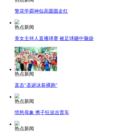
警花学霸神似高圆圆走红
热点新闻
美女主持人直播球赛 被足球砸中脑袋
热点新闻
直击"圣诞泳装裸跑"
热点新闻
愤怒母象 携子狂追吉普车
热点新闻