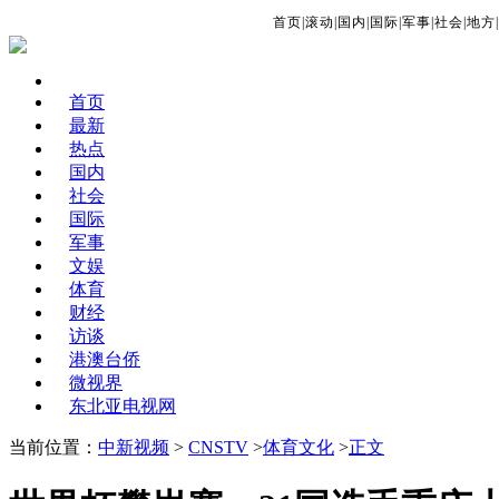
首页
|
滚动
|
国内
|
国际
|
军事
|
社会
|
地方
|
首页
最新
热点
国内
社会
国际
军事
文娱
体育
财经
访谈
港澳台侨
微视界
东北亚电视网
当前位置：
中新视频
>
CNSTV
>
体育文化
>
正文