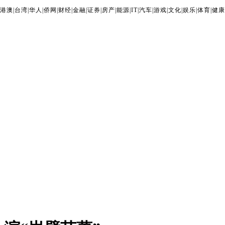
港澳
|
台湾
|
华人
|
侨网
|
财经
|
金融
|
证券
|
房产
|
能源
|
IT
|
汽车
|
游戏
|
文化
|
娱乐
|
体育
|
健康