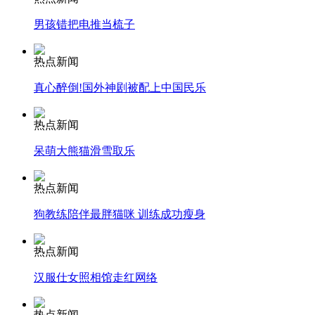
男孩错把电推当梳子
热点新闻
纽约上演“枕头大战”
真心醉倒!国外神剧被配上中国民乐
司机酒驾遇交警 急速倒车逃窜
热点新闻
呆萌大熊猫滑雪取乐
热点新闻
狗教练陪伴最胖猫咪 训练成功瘦身
热点新闻
汉服仕女照相馆走红网络
热点新闻