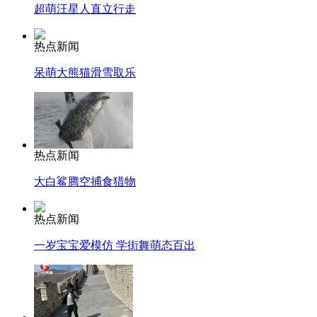
超萌汪星人直立行走
热点新闻
呆萌大熊猫滑雪取乐
热点新闻
大白鲨腾空捕食猎物
热点新闻
一岁宝宝爱模仿 学街舞萌态百出