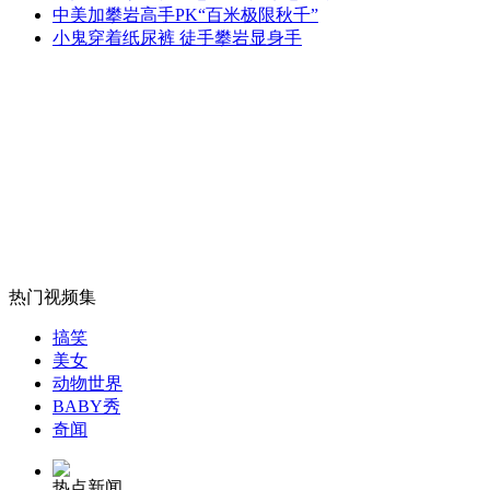
无痛分娩是否安全 医生回应
中美加攀岩高手PK“百米极限秋千”
小鬼穿着纸尿裤 徒手攀岩显身手
外交部：反对强权政治霸凌主义
外交部：有关国家言论片面不公正
安徽一实载49人客车翻车
热门视频集
搞笑
美女
动物世界
走！跟着总书记去植树
BABY秀
奇闻
消防员救轻生者
花炮节热闹非凡
减压"枕头大战"
热点新闻