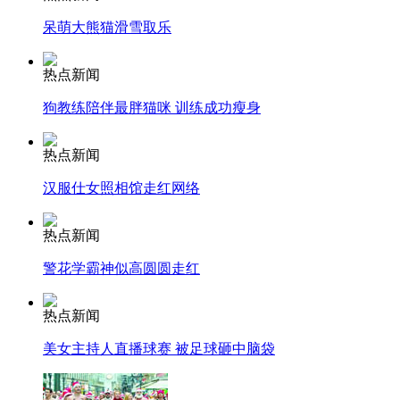
呆萌大熊猫滑雪取乐
热点新闻
纽约上演“枕头大战”
狗教练陪伴最胖猫咪 训练成功瘦身
司机酒驾遇交警 急速倒车逃窜
热点新闻
汉服仕女照相馆走红网络
热点新闻
警花学霸神似高圆圆走红
热点新闻
美女主持人直播球赛 被足球砸中脑袋