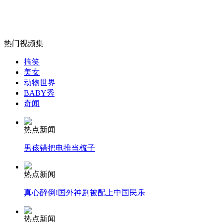
无痛分娩是否安全 医生回应
外交部：反对强权政治霸凌主义
热门视频集
搞笑
外交部：有关国家言论片面不公正
美女
动物世界
BABY秀
奇闻
安徽一实载49人客车翻车
热点新闻
男孩错把电推当梳子
热点新闻
走！跟着总书记去植树
真心醉倒!国外神剧被配上中国民乐
消防员救轻生者
花炮节热闹非凡
减压"枕头大战"
热点新闻