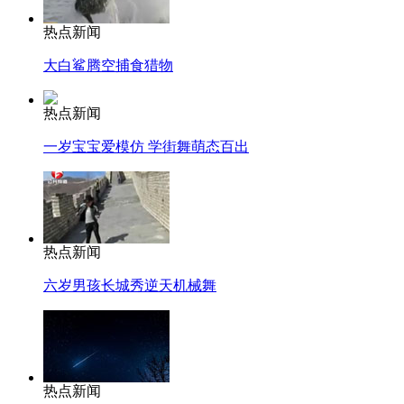
热点新闻
大白鲨腾空捕食猎物
热点新闻
一岁宝宝爱模仿 学街舞萌态百出
热点新闻
六岁男孩长城秀逆天机械舞
热点新闻