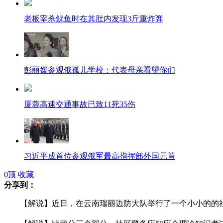
老板宰杀鱿鱼时在其肚内发现3斤重炸弹
彭丽媛参观俄孤儿学校：代表母亲看望你们
厦蓉高速交通事故已致11死35伤
习近平成首位参观俄军最高指挥部外国元首
0
顶
收藏
分享到：
男生每人180元租豪车 击退骚扰班花高富帅
【解说】近日，在云南瑞丽边防大队举行了一个小小的的社区