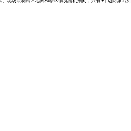
现场绘制辖区地图和辖区情况随机抽问，共有9个边防派出所3