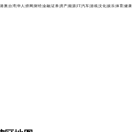
港澳
|
台湾
|
华人
|
侨网
|
财经
|
金融
|
证券
|
房产
|
能源
|
IT
|
汽车
|
游戏
|
文化
|
娱乐
|
体育
|
健康