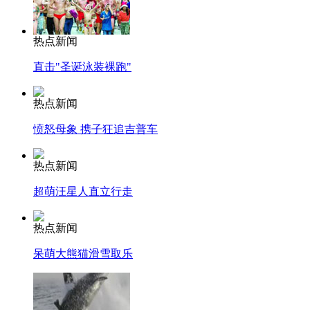
热点新闻
直击"圣诞泳装裸跑"
热点新闻
愤怒母象 携子狂追吉普车
热点新闻
超萌汪星人直立行走
热点新闻
呆萌大熊猫滑雪取乐