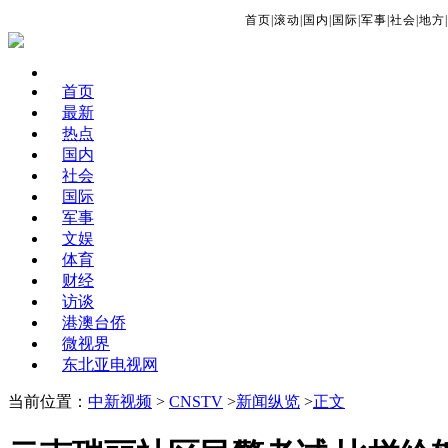
首页
|
滚动
|
国内
|
国际
|
军事
|
社会
|
地方
|
首页
最新
热点
国内
社会
国际
军事
文娱
体育
财经
访谈
港澳台侨
微视界
东北亚电视网
当前位置：
中新视频
>
CNSTV
>
新闻纵览
>
正文