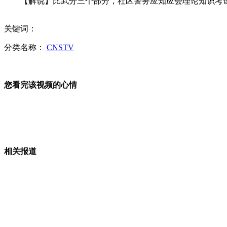
【解说】比武分三个部分，社区警务应知应会理论知识考试、
苹果解释“整机更换”保修政策
关键词：
实拍：深圳一对情侣开车时亲热
分类名称：
CNSTV
长沙女孩暴雨中掉入无盖下水道失踪
您看完该视频的心情
湖北：城管执法遇袭身亡
山西运城恶犬咬伤多人 警民合力深夜将其击毙
相关报道
女孩北京地铁殴打老人 痛下狠手拳打脚踢