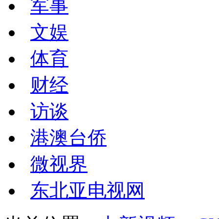
军事
文娱
体育
财经
访谈
港澳台侨
微视界
东北亚电视网