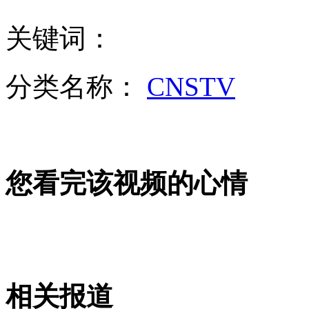
外交部：反对强权政治霸凌主义
关键词：
外交部：有关国家言论片面不公正
分类名称：
CNSTV
安徽一实载49人客车翻车
您看完该视频的心情
走！跟着总书记去植树
消防员救轻生者
花炮节热闹非凡
减压"枕头大战"
相关报道