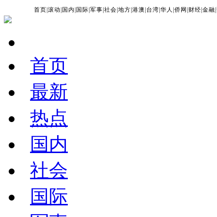
首页
|
滚动
|
国内
|
国际
|
军事
|
社会
|
地方
|
港澳
|
台湾
|
华人
|
侨网
|
财经
|
金融
|
首页
最新
热点
国内
社会
国际