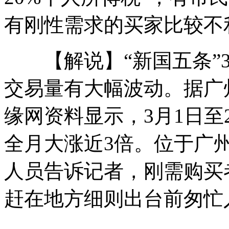
有刚性需求的买家比较不
金砖国家领导人第五次会晤举行 习近平发表讲话
【解说】“新国五条”3
交易量有大幅波动。据广
成都一在拆大楼突然倒塌
缘网资料显示，3月1日至
山西运城恶犬咬伤多人 警民合力深夜将其击毙
全月大涨近3倍。位于广
人员告诉记者，刚需购买
女孩北京地铁殴打老人 痛下狠手拳打脚踢
赶在地方细则出台前匆忙
无痛分娩是否安全 医生回应