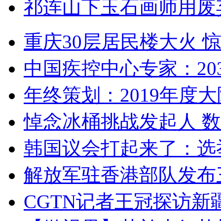
祁连山下玉石画师用废
重庆30层居民楼大火
中国疾控中心专家：203
年终策划：2019年度大陆
悼念冰桶挑战发起人 数百
韩国议会打起来了：选举
解放军驻香港部队发布三
CGTN记者王冠探访新疆