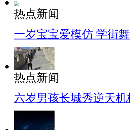
热点新闻
一岁宝宝爱模仿 学街
热点新闻
六岁男孩长城秀逆天机