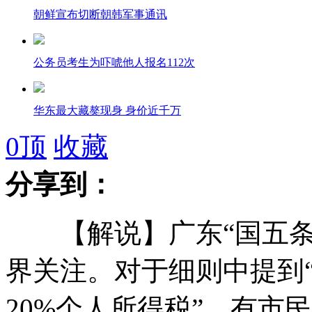
朝鲜宣布切断朝韩军事通讯
公务员考生为吓唬他人报名112次
华东最大藏獒现身 身价近千万
0
顶
收藏
网友评出内地主持人排行榜
分享到：
【解说】广东“国五条”
网曝徐闻副县长遭情妇率众殴打
界关注。对于细则中提到
网传抚顺麻辣拌年卖3亿份引质疑
20%个人所得税”，有市