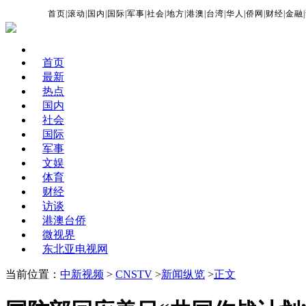
首页
|
滚动
|
国内
|
国际
|
军事
|
社会
|
地方
|
港澳
|
台湾
|
华人
|
侨网
|
财经
|
金融
|
首页
最新
热点
国内
社会
国际
军事
文娱
体育
财经
访谈
港澳台侨
微视界
东北亚电视网
当前位置：
中新视频
>
CNSTV
>
新闻纵览
>
正文