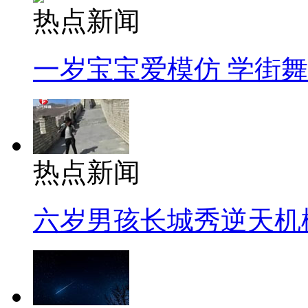
热点新闻
一岁宝宝爱模仿 学街
热点新闻
六岁男孩长城秀逆天机