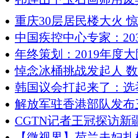
重庆30层居民楼大火
中国疾控中心专家：203
年终策划：2019年度大陆
悼念冰桶挑战发起人 数百
韩国议会打起来了：选举
解放军驻香港部队发布三
CGTN记者王冠探访新疆
【微视界】荷兰夫妇扎根青