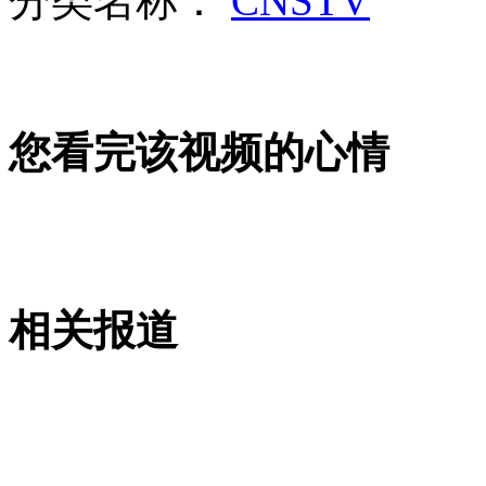
分类名称：
CNSTV
暗拍医生收回扣 医院收返点
山西运城恶犬咬伤多人 警民合力深夜将其击毙
您看完该视频的心情
女孩北京地铁殴打老人 痛下狠手拳打脚踢
无痛分娩是否安全 医生回应
相关报道
外交部：反对强权政治霸凌主义
外交部：有关国家言论片面不公正