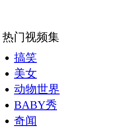
安徽一实载49人客车翻车
热门视频集
走！跟着总书记去植树
搞笑
消防员救轻生者
花炮节热闹非凡
减压"枕头大战"
美女
动物世界
纽约上演“枕头大战”
BABY秀
奇闻
司机酒驾遇交警 急速倒车逃窜