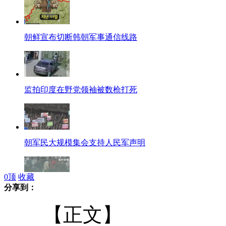
朝鲜宣布切断韩朝军事通信线路
监拍印度在野党领袖被数枪打死
朝军民大规模集会支持人民军声明
0
顶
收藏
分享到：
实拍众路人上海街头制服持刀凶徒
【正文】