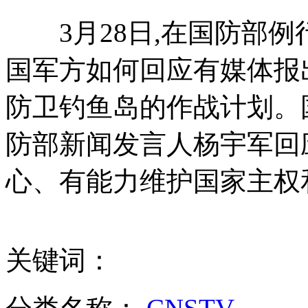
3月28日,在国防部例
清明又至 移什么风 易什么俗？
国军方如何回应有媒体报
防卫钓鱼岛的作战计划。
永远不要跟“二逼”一起吃饭 这么吃你
防部新闻发言人杨宇军回
心、有能力维护国家主权
现场直击：高速路刹车看路牌 引发4死惨剧
延参法师：“月薪1万5招僧人”是假的
关键词：