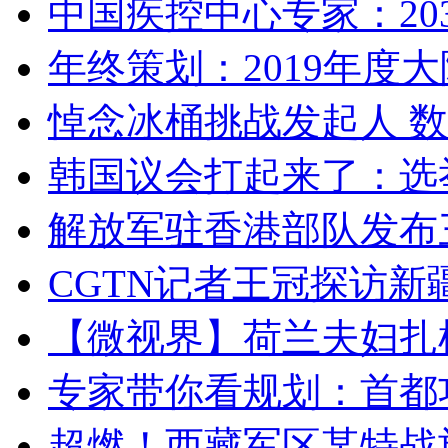
中国疾控中心专家：203
年终策划：2019年度大陆
悼念冰桶挑战发起人 数百
韩国议会打起来了：选举
解放军驻香港部队发布三
CGTN记者王冠探访新疆
【微视界】荷兰夫妇扎根青
专家带你看规划：首都功
超燃！西藏军区某特战