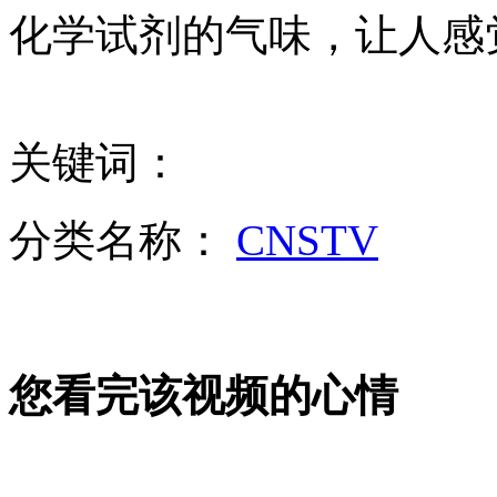
安倍"环中国外交"借安全"烟雾弹"夺市场和资源
化学试剂的气味，让人
山西运城恶犬咬伤多人 警民合力深夜将其击毙
关键词：
女孩北京地铁殴打老人 痛下狠手拳打脚踢
分类名称：
CNSTV
无痛分娩是否安全 医生回应
外交部：反对强权政治霸凌主义
您看完该视频的心情
外交部：有关国家言论片面不公正