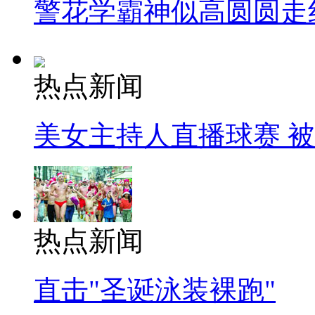
警花学霸神似高圆圆走
热点新闻
美女主持人直播球赛 
热点新闻
直击"圣诞泳装裸跑"