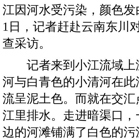
江因河水受污染，颜色发白
南海舰队远海训练遭外军舰机跟踪监视
1日，记者赶赴云南东川对
查采访。
军民合作助解放军海上侦察能力提升
记者来到小江流域上游
河与白青色的小清河在此
俄美“心结难解”俄不满日本亲美
流呈泥土色。而就在交汇
专家：安倍急于访俄是担心中俄联手“制日”
江里排水。走进暗渠口，
边的河滩铺满了白色的污