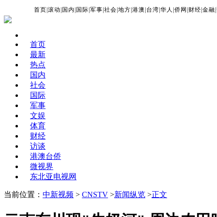
首页
|
滚动
|
国内
|
国际
|
军事
|
社会
|
地方
|
港澳
|
台湾
|
华人
|
侨网
|
财经
|
金融
|
首页
最新
热点
国内
社会
国际
军事
文娱
体育
财经
访谈
港澳台侨
微视界
东北亚电视网
当前位置：
中新视频
>
CNSTV
>
新闻纵览
>
正文