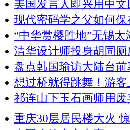
美国发言人即兴用中文
现代密码学之父如何保
“中华赏樱胜地”无锡
清华设计师投身胡同厕
盘点韩国瑜访大陆台前
想过桥就得跳舞！游客
祁连山下玉石画师用废
重庆30层居民楼大火