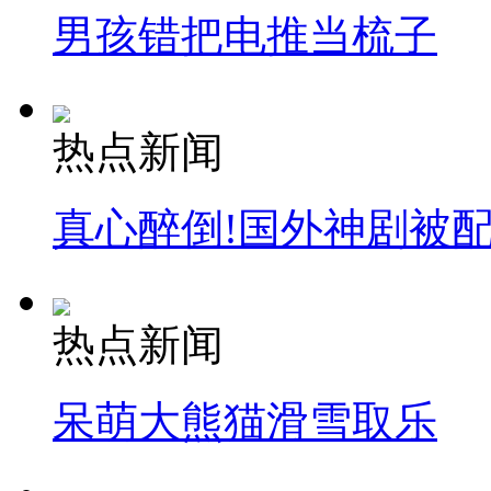
男孩错把电推当梳子
热点新闻
真心醉倒!国外神剧被
热点新闻
呆萌大熊猫滑雪取乐