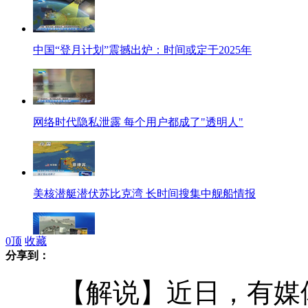
中国“登月计划”震撼出炉：时间或定于2025年
网络时代隐私泄露 每个用户都成了"透明人"
美核潜艇潜伏苏比克湾 长时间搜集中舰船情报
0
顶
收藏
分享到：
南海舰队远海训练 强化"立体突击登陆"
【解说】近日，有媒体