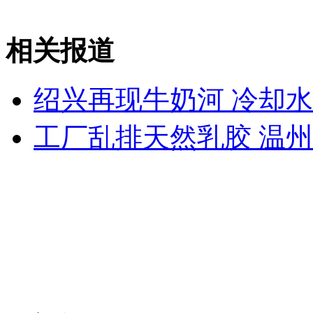
安徽一实载49人客车翻车
相关报道
绍兴再现牛奶河 冷却
走！跟着总书记去植树
工厂乱排天然乳胶 温州
消防员救轻生者
花炮节热闹非凡
减压"枕头大战"
纽约上演“枕头大战”
司机酒驾遇交警 急速倒车逃窜