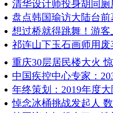
清华设计师投身胡同厕
盘点韩国瑜访大陆台前
想过桥就得跳舞！游客
祁连山下玉石画师用废
重庆30层居民楼大火
中国疾控中心专家：203
年终策划：2019年度大陆
悼念冰桶挑战发起人 数百