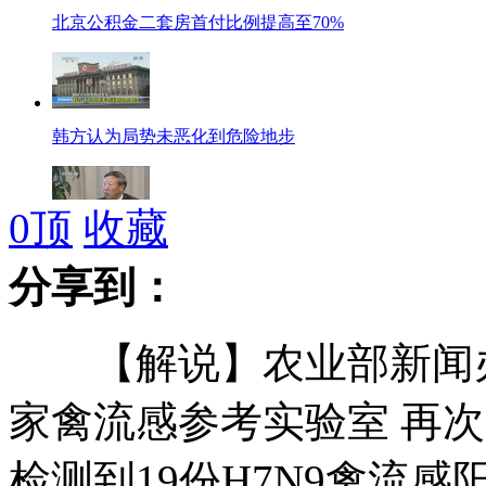
北京公积金二套房首付比例提高至70%
韩方认为局势未恶化到危险地步
0
顶
收藏
戴相龙：社保基金年均投资收益超8%
分享到：
【解说】农业部新闻办
车站施工挖出大量铜钱遭众人哄抢
家禽流感参考实验室 再次
检测到19份H7N9禽流
实拍：沈阳四月罕见飞雪