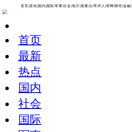
首页
|
滚动
|
国内
|
国际
|
军事
|
社会
|
地方
|
港澳
|
台湾
|
华人
|
侨网
|
财经
|
金融
|
首页
最新
热点
国内
社会
国际