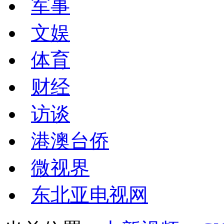
军事
文娱
体育
财经
访谈
港澳台侨
微视界
东北亚电视网