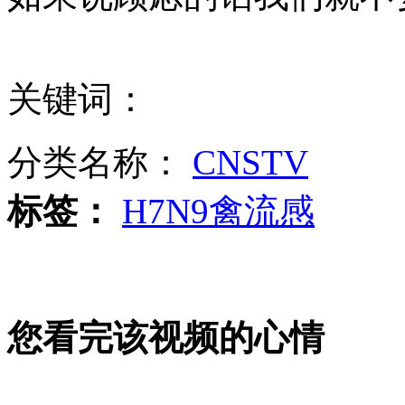
女孩北京地铁殴打老人 痛下狠手拳打脚踢
无痛分娩是否安全 医生回应
关键词：
外交部：反对强权政治霸凌主义
分类名称：
CNSTV
标签：
H7N9禽流感
外交部：有关国家言论片面不公正
安徽一实载49人客车翻车
您看完该视频的心情