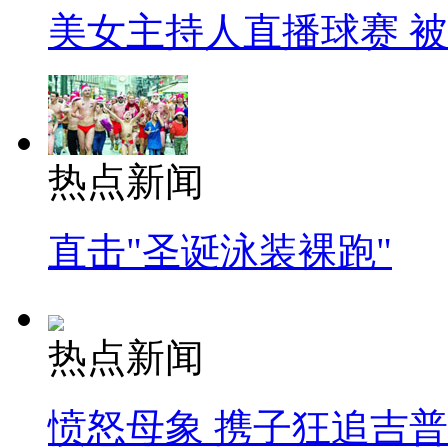
美女主持人直播球赛 
热点新闻
直击"圣诞泳装裸跑"
热点新闻
愤怒母象 携子狂追吉