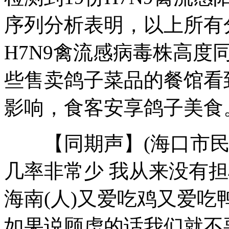
序列分析表明，以上所有分
H7N9禽流感病毒株高度
悲催妹子爆摔瞬间大盘点
些售卖鸽子菜品的餐馆看
美14岁少年造核反应堆
影响，食客安享鸽子美食
【同期声】(海口市民 
500万年后男人灭绝？
几率非常少 我从来没有
山西运城恶犬咬伤多人 警民合力深夜将其击毙
海南(人)又爱吃鸡又爱吃
如果说顾虑的话我们就不