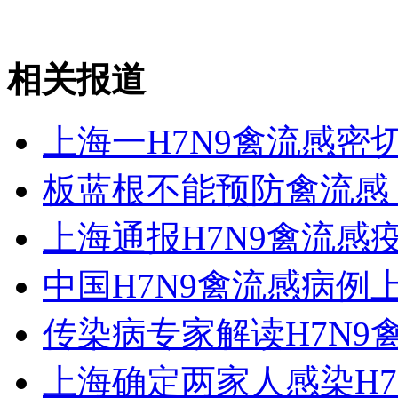
走！跟着总书记去植树
消防员救轻生者
花炮节热闹非凡
减压"枕头大战"
相关报道
上海一H7N9禽流感密
纽约上演“枕头大战”
板蓝根不能预防禽流感
司机酒驾遇交警 急速倒车逃窜
上海通报H7N9禽流感
中国H7N9禽流感病例
传染病专家解读H7N9
上海确定两家人感染H7