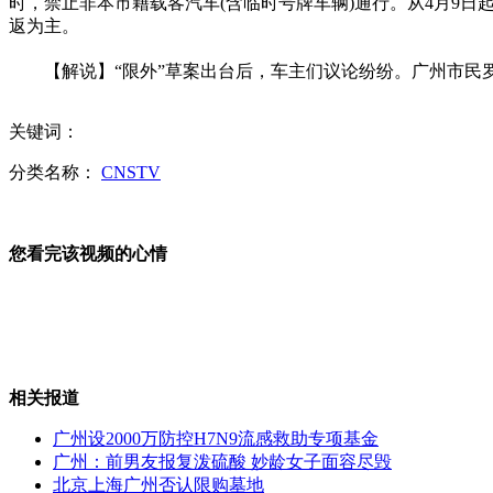
时，禁止非本市籍载客汽车(含临时号牌车辆)通行。从4月9
返为主。
26年前西游记剧组春晚献唱精彩回放
【解说】“限外”草案出台后，车主们议论纷纷。广州市民罗先
关键词：
张靓颖博鳌手稿曝光 遭网友调侃字丑
分类名称：
CNSTV
您看完该视频的心情
香港人平均寿命领跑全球
郑州一男性神秘"根浴"会所被调查
相关报道
广州设2000万防控H7N9流感救助专项基金
广州：前男友报复泼硫酸 妙龄女子面容尽毁
北京上海广州否认限购墓地