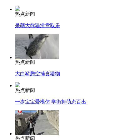
热点新闻
呆萌大熊猫滑雪取乐
热点新闻
大白鲨腾空捕食猎物
热点新闻
一岁宝宝爱模仿 学街舞萌态百出
热点新闻