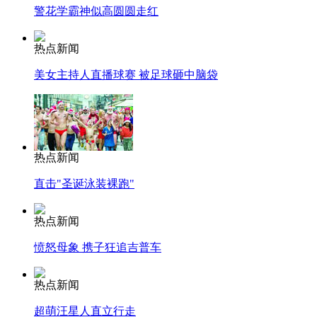
警花学霸神似高圆圆走红
热点新闻
美女主持人直播球赛 被足球砸中脑袋
热点新闻
直击"圣诞泳装裸跑"
热点新闻
愤怒母象 携子狂追吉普车
热点新闻
超萌汪星人直立行走