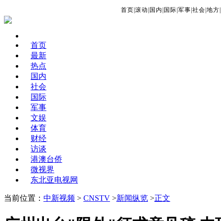
首页
|
滚动
|
国内
|
国际
|
军事
|
社会
|
地方
|
首页
最新
热点
国内
社会
国际
军事
文娱
体育
财经
访谈
港澳台侨
微视界
东北亚电视网
当前位置：
中新视频
>
CNSTV
>
新闻纵览
>
正文