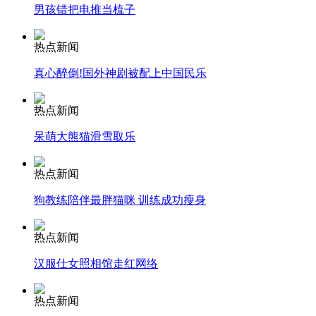
男孩错把电推当梳子
安徽一实载49人客车翻车
热点新闻
真心醉倒!国外神剧被配上中国民乐
热点新闻
走！跟着总书记去植树
呆萌大熊猫滑雪取乐
消防员救轻生者
花炮节热闹非凡
减压"枕头大战"
热点新闻
狗教练陪伴最胖猫咪 训练成功瘦身
热点新闻
纽约上演“枕头大战”
汉服仕女照相馆走红网络
司机酒驾遇交警 急速倒车逃窜
热点新闻