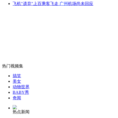
女子爬11万伏高电压铁塔轻生
飞机"遗弃"上百乘客飞走
广州
机场尚未回应
山西运城恶犬咬伤多人 警民合力深夜将其击毙
女孩北京地铁殴打老人 痛下狠手拳打脚踢
热门视频集
无痛分娩是否安全 医生回应
搞笑
美女
外交部：反对强权政治霸凌主义
动物世界
BABY秀
奇闻
外交部：有关国家言论片面不公正
热点新闻