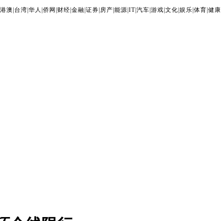
港澳
|
台湾
|
华人
|
侨网
|
财经
|
金融
|
证券
|
房产
|
能源
|
IT
|
汽车
|
游戏
|
文化
|
娱乐
|
体育
|
健康