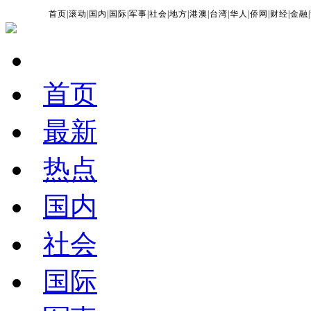
首页
|
滚动
|
国内
|
国际
|
军事
|
社会
|
地方
|
港澳
|
台湾
|
华人
|
侨网
|
财经
|
金融
|
首页
最新
热点
国内
社会
国际