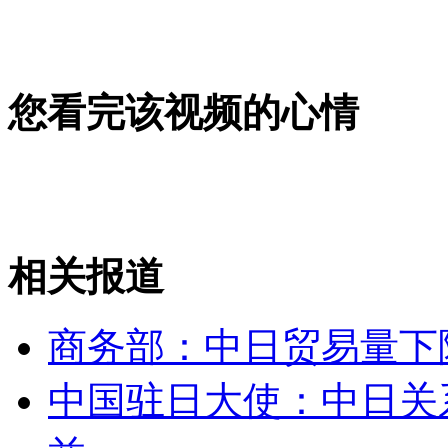
女孩北京地铁殴打老人 痛下狠手拳打脚踢
您看完该视频的心情
无痛分娩是否安全 医生回应
外交部：反对强权政治霸凌主义
外交部：有关国家言论片面不公正
相关报道
商务部：中日贸易量下
安徽一实载49人客车翻车
中国驻日大使：中日关