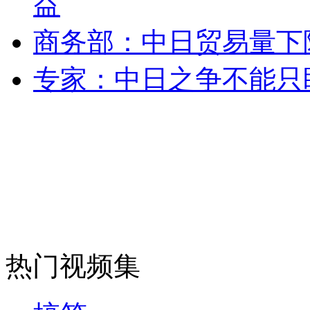
益
走！跟着总书记去植树
商务部：中日贸易量下
消防员救轻生者
花炮节热闹非凡
减压"枕头大战"
专家：中日之争不能只
纽约上演“枕头大战”
司机酒驾遇交警 急速倒车逃窜
热门视频集