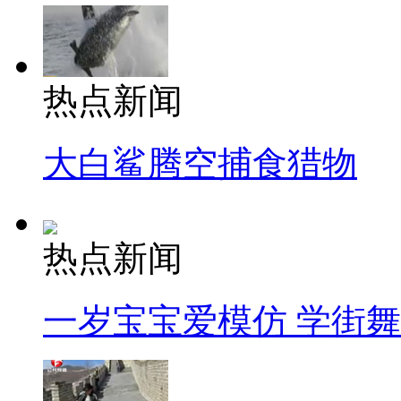
热点新闻
大白鲨腾空捕食猎物
热点新闻
一岁宝宝爱模仿 学街