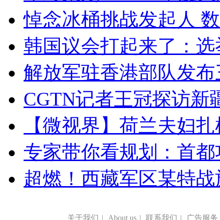
悼念冰桶挑战发起人 数百
韩国议会打起来了：选举
解放军驻香港部队发布三
CGTN记者王冠探访新疆
【微视界】荷兰夫妇扎根青
专家带你看规划：首都功
超燃！西藏军区某特战
关于我们
|
About us
|
联系我们
|
广告服务