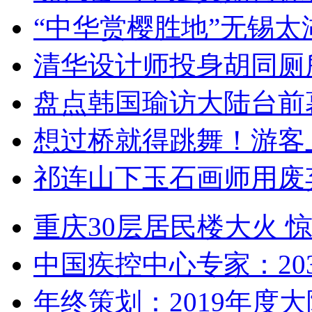
“中华赏樱胜地”无锡
清华设计师投身胡同厕
盘点韩国瑜访大陆台前
想过桥就得跳舞！游客
祁连山下玉石画师用废
重庆30层居民楼大火
中国疾控中心专家：203
年终策划：2019年度大陆