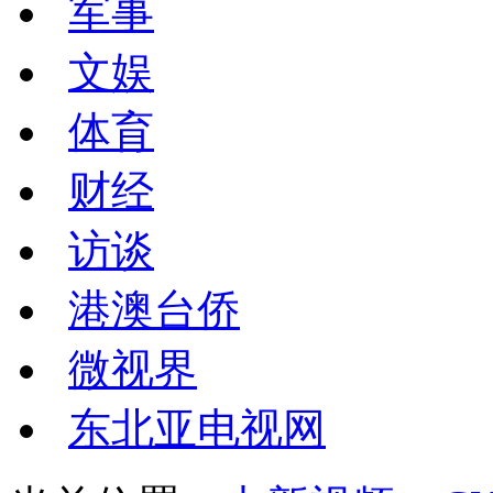
军事
文娱
体育
财经
访谈
港澳台侨
微视界
东北亚电视网