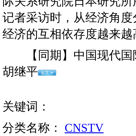
际关系研究院日本研究所
300年前百件满族旗装亮相 市民惊叹做工精美
记者采访时，从经济角度
经济的互相依存度越来越
实拍：性感美女火爆热舞
【同期】中国现代国际
胡继平
新婚女子欲求不满 丈夫被逼离婚
北京闯红灯被罚行人衣帽遮脸
关键词：
山西运城恶犬咬伤多人 警民合力深夜将其击毙
分类名称：
CNSTV