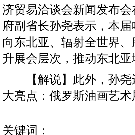
“限奶令”效果显现 香港妈妈不再焦虑
济贸易洽谈会新闻发布会
府副省长孙尧表示，本届
<致青春>剧组人工降雪致死南航高校水杉树
向东北亚、辐射全世界、
升展会层次，推动东北亚
维族村民制作巨型乐器弹拨尔拟申世界纪录
【解说】此外，孙尧还
大亮点：俄罗斯油画艺术
打申遗旗号吃“唐僧肉”？
关键词：
已确诊38例人感染H7N9禽流感