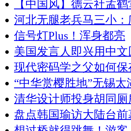
【中国风】德云社孟鹤
河北无腿老兵马三小：爬
信号灯Plus！浑身都亮
美国发言人即兴用中文
现代密码学之父如何保
“中华赏樱胜地”无锡
清华设计师投身胡同厕
盘点韩国瑜访大陆台前
想过桥就得跳舞！游客