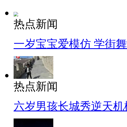
热点新闻
一岁宝宝爱模仿 学街
热点新闻
六岁男孩长城秀逆天机