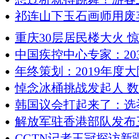
祁连山下玉石画师用废
重庆30层居民楼大火
中国疾控中心专家：203
年终策划：2019年度大陆
悼念冰桶挑战发起人 数百
韩国议会打起来了：选举
解放军驻香港部队发布三
CGTN记者王冠探访新疆