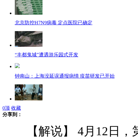
北京防控H7N9病毒 定点医院已确定
“丰都鬼城”遭遇游乐园式开发
钟南山：上海没延误通报病情 疫苗研发已开始
0
顶
收藏
外航25万年薪武汉招空姐 更重亲和力
分享到：
【解说】 4月12日，