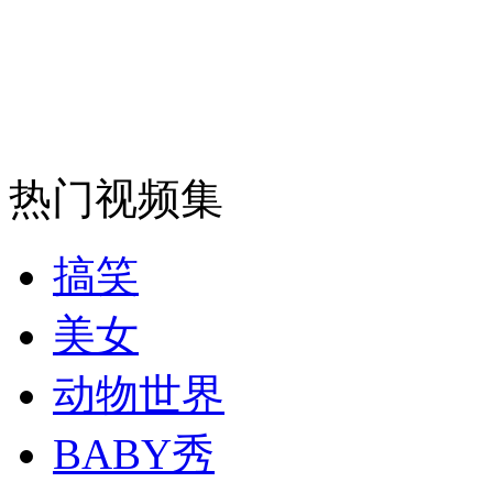
安徽一实载49人客车翻车
走！跟着总书记去植树
热门视频集
消防员救轻生者
花炮节热闹非凡
减压"枕头大战"
搞笑
美女
纽约上演“枕头大战”
动物世界
司机酒驾遇交警 急速倒车逃窜
BABY秀