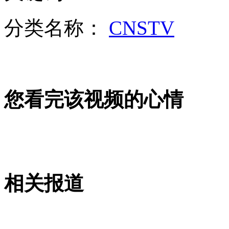
分类名称：
CNSTV
山西运城恶犬咬伤多人 警民合力深夜将其击毙
女孩北京地铁殴打老人 痛下狠手拳打脚踢
您看完该视频的心情
无痛分娩是否安全 医生回应
外交部：反对强权政治霸凌主义
相关报道
外交部：有关国家言论片面不公正