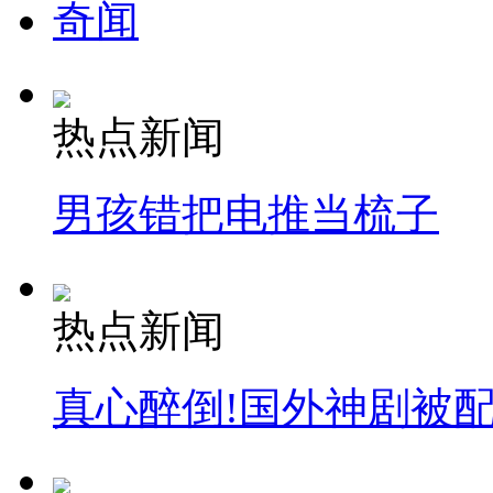
奇闻
热点新闻
男孩错把电推当梳子
热点新闻
真心醉倒!国外神剧被