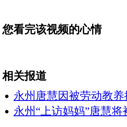
女孩北京地铁殴打老人 痛下狠手拳打脚踢
您看完该视频的心情
无痛分娩是否安全 医生回应
外交部：反对强权政治霸凌主义
外交部：有关国家言论片面不公正
相关报道
永州唐慧因被劳动教养
安徽一实载49人客车翻车
永州“上访妈妈”唐慧将