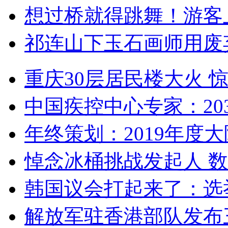
想过桥就得跳舞！游客
祁连山下玉石画师用废
重庆30层居民楼大火
中国疾控中心专家：203
年终策划：2019年度大陆
悼念冰桶挑战发起人 数百
韩国议会打起来了：选举
解放军驻香港部队发布三