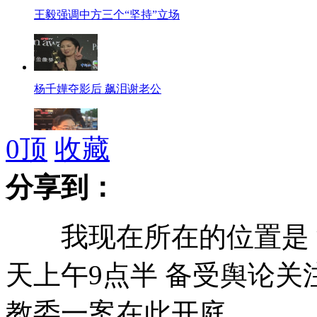
王毅强调中方三个“坚持”立场
杨千嬅夺影后 飙泪谢老公
0
顶
收藏
吴思远获金像奖终身成就奖
分享到：
我现在所在的位置是 湖
<寒战>金像9奖 梁家辉再夺帝
天上午9点半 备受舆论
教委一案在此开庭
日本外相防卫相视察“爱国者-3”部队