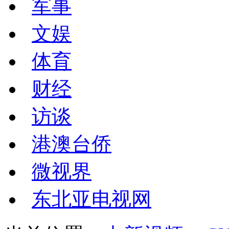
军事
文娱
体育
财经
访谈
港澳台侨
微视界
东北亚电视网