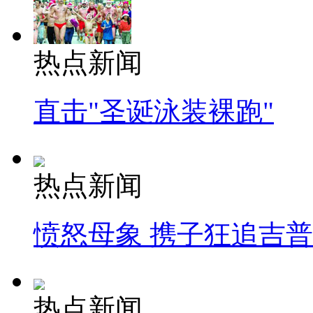
热点新闻
直击"圣诞泳装裸跑"
热点新闻
愤怒母象 携子狂追吉
热点新闻