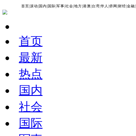
首页
|
滚动
|
国内
|
国际
|
军事
|
社会
|
地方
|
港澳
|
台湾
|
华人
|
侨网
|
财经
|
金融
|
首页
最新
热点
国内
社会
国际