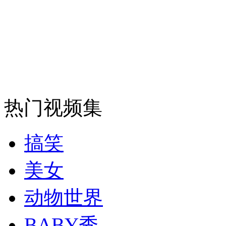
走！跟着总书记去植树
消防员救轻生者
花炮节热闹非凡
减压"枕头大战"
纽约上演“枕头大战”
热门视频集
司机酒驾遇交警 急速倒车逃窜
搞笑
美女
动物世界
BABY秀