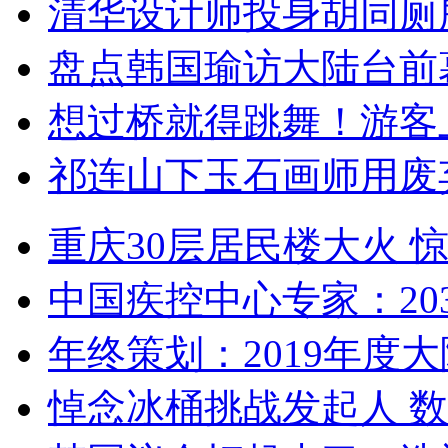
清华设计师投身胡同厕
盘点韩国瑜访大陆台前
想过桥就得跳舞！游客
祁连山下玉石画师用废
重庆30层居民楼大火
中国疾控中心专家：203
年终策划：2019年度大陆
悼念冰桶挑战发起人 数百