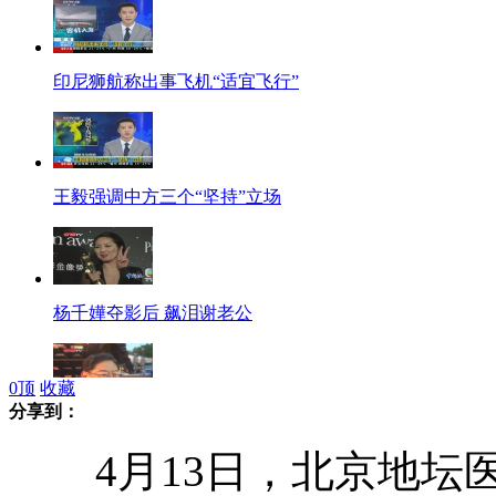
印尼狮航称出事飞机“适宜飞行”
王毅强调中方三个“坚持”立场
杨千嬅夺影后 飙泪谢老公
0
顶
收藏
分享到：
吴思远获金像奖终身成就奖
4月13日，北京地坛医