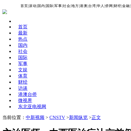
首页
|
滚动
|
国内
|
国际
|
军事
|
社会
|
地方
|
港澳
|
台湾
|
华人
|
侨网
|
财经
|
金融
|
首页
最新
热点
国内
社会
国际
军事
文娱
体育
财经
访谈
港澳台侨
微视界
东北亚电视网
当前位置：
中新视频
>
CNSTV
>
新闻纵览
>
正文