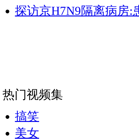
探访京H7N9隔离病房
安徽一实载49人客车翻车
走！跟着总书记去植树
消防员救轻生者
花炮节热闹非凡
减压"枕头大战"
热门视频集
纽约上演“枕头大战”
搞笑
司机酒驾遇交警 急速倒车逃窜
美女