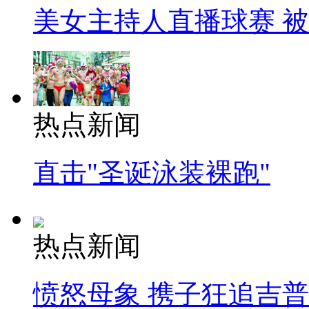
美女主持人直播球赛 
热点新闻
直击"圣诞泳装裸跑"
热点新闻
愤怒母象 携子狂追吉