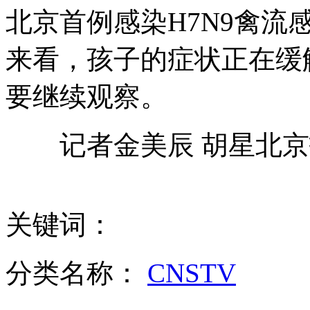
北京首例感染H7N9禽
<寒战>金像9奖 梁家辉再夺帝
来看，孩子的症状正在缓
要继续观察。
日本外相防卫相视察“爱国者-3”部队
记者金美辰 胡星北京
日本第三次误报朝鲜发射导弹
关键词：
菲美“肩并肩”联合军演 菲方螺旋桨飞机为主力
分类名称：
CNSTV