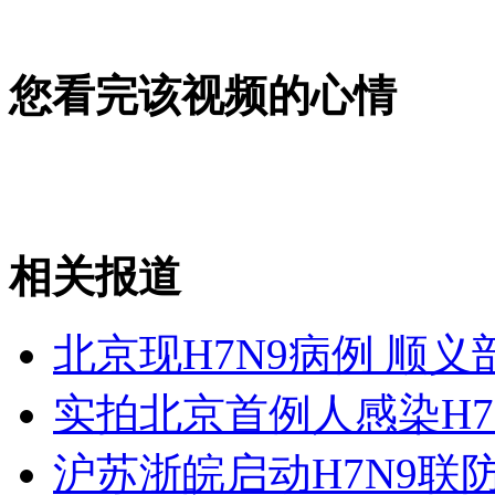
韩国网络出现“开战”谣言贴引骚动
您看完该视频的心情
山西运城恶犬咬伤多人 警民合力深夜将其击毙
女孩北京地铁殴打老人 痛下狠手拳打脚踢
相关报道
无痛分娩是否安全 医生回应
北京现H7N9病例 顺
外交部：反对强权政治霸凌主义
实拍北京首例人感染H7
外交部：有关国家言论片面不公正
沪苏浙皖启动H7N9联