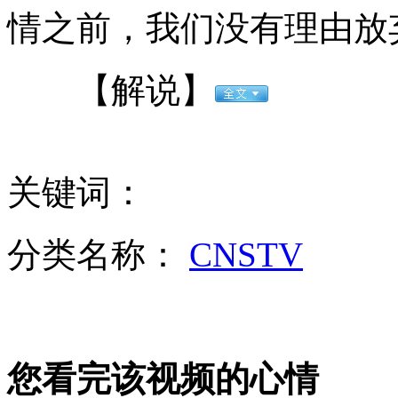
情之前，我们没有理由放
八旬老翁用5角钱诱骗猥亵6女童 仅四家报警
【解说】
为给重病儿筹钱 台商请好友杀自己骗保
关键词：
网购大麻毒品极容易 三日快递送货上门
分类名称：
CNSTV
为救重病儿子 47岁农民做裸模筹钱
您看完该视频的心情