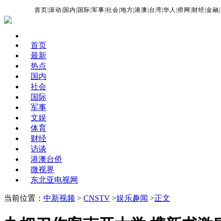
首页
|
滚动
|
国内
|
国际
|
军事
|
社会
|
地方
|
港澳
|
台湾
|
华人
|
侨网
|
财经
|
金融
|
首页
最新
热点
国内
社会
国际
军事
文娱
体育
财经
访谈
港澳台侨
微视界
东北亚电视网
当前位置：
中新视频
>
CNSTV
>
娱乐趣闻
>
正文