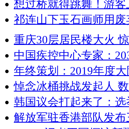
想过桥就得跳舞！游客
祁连山下玉石画师用废
重庆30层居民楼大火
中国疾控中心专家：203
年终策划：2019年度大陆
悼念冰桶挑战发起人 数百
韩国议会打起来了：选举
解放军驻香港部队发布三