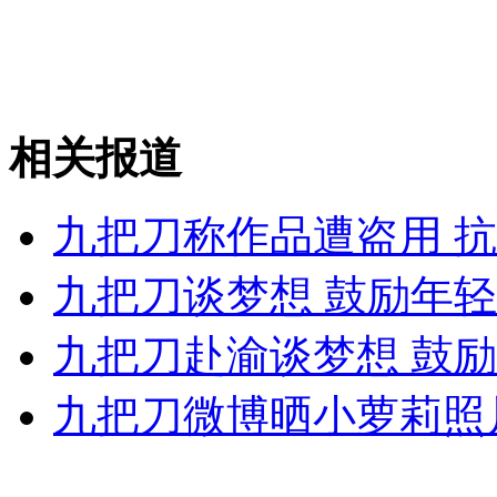
国际金价大跌 香港现购金热潮
山西运城恶犬咬伤多人 警民合力深夜将其击毙
相关报道
女孩北京地铁殴打老人 痛下狠手拳打脚踢
九把刀称作品遭盗用 
无痛分娩是否安全 医生回应
九把刀谈梦想 鼓励年轻
九把刀赴渝谈梦想 鼓励
外交部：反对强权政治霸凌主义
九把刀微博晒小萝莉照
外交部：有关国家言论片面不公正