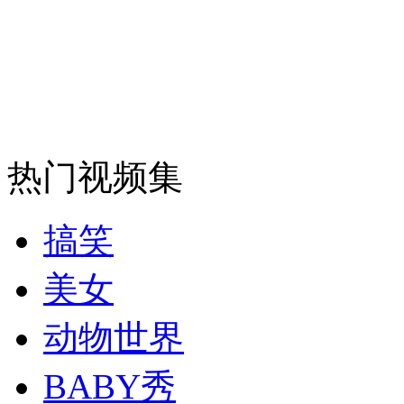
安徽一实载49人客车翻车
走！跟着总书记去植树
热门视频集
消防员救轻生者
花炮节热闹非凡
减压"枕头大战"
搞笑
美女
纽约上演“枕头大战”
动物世界
司机酒驾遇交警 急速倒车逃窜
BABY秀