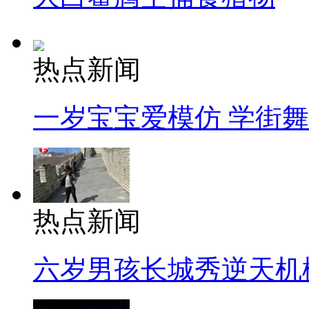
热点新闻
一岁宝宝爱模仿 学街
热点新闻
六岁男孩长城秀逆天机