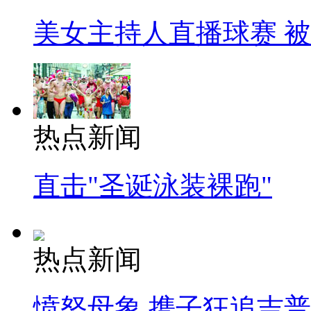
美女主持人直播球赛 
热点新闻
直击"圣诞泳装裸跑"
热点新闻
愤怒母象 携子狂追吉