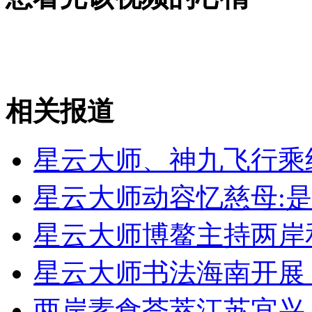
女孩北京地铁殴打老人 痛下狠手拳打脚踢
无痛分娩是否安全 医生回应
相关报道
外交部：反对强权政治霸凌主义
星云大师、神九飞行乘
外交部：有关国家言论片面不公正
星云大师动容忆慈母:
星云大师博鳌主持两岸
安徽一实载49人客车翻车
星云大师书法海南开展
两岸素食荟萃江苏宜兴