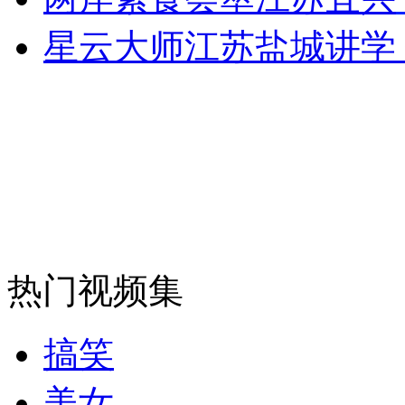
走！跟着总书记去植树
星云大师江苏盐城讲学
消防员救轻生者
花炮节热闹非凡
减压"枕头大战"
纽约上演“枕头大战”
司机酒驾遇交警 急速倒车逃窜
热门视频集
搞笑
美女