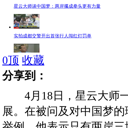
星云大师谈中国梦：两岸攥成拳头更有力量
实拍成都交警开出首张行人闯红灯罚单
0
顶
收藏
向奥巴马发“毒邮件”嫌疑人被捕
分享到：
4月18日，星云大师一
美官员称商店监控录像中发现嫌疑人行踪
展。在被问及对中国梦的
举例，他表示只有两岸三
2013年中央本级三公经费预算79.69亿 减少1.26亿