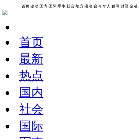
首页
|
滚动
|
国内
|
国际
|
军事
|
社会
|
地方
|
港澳
|
台湾
|
华人
|
侨网
|
财经
|
金融
|
首页
最新
热点
国内
社会
国际