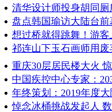
清华设计师投身胡同厕
盘点韩国瑜访大陆台前
想过桥就得跳舞！游客
祁连山下玉石画师用废
重庆30层居民楼大火
中国疾控中心专家：203
年终策划：2019年度大陆
悼念冰桶挑战发起人 数百