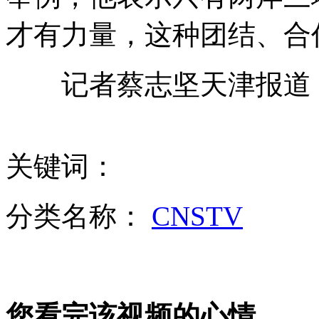
才有力量，这种团结、合
张家港高校伤害案后续：嫌犯悲观厌世伤人求解压
记者蔡志坚天津报道
江苏新增1例人感染H7N9禽流感 已有3例死亡
关键词：
分类名称：
CNSTV
云南大理地震漾濞损失超2亿 救灾公路通畅
山西运城恶犬咬伤多人 警民合力深夜将其击毙
您看完该视频的心情