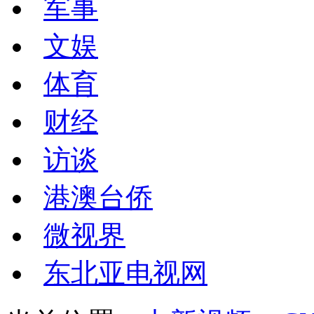
军事
文娱
体育
财经
访谈
港澳台侨
微视界
东北亚电视网