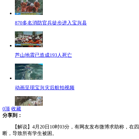
870多名消防官兵徒步进入宝兴县
芦山地震已造成193人死亡
动画呈现宝兴灾后航拍视频
0
顶
收藏
分享到：
现场目击：抢修通往雅安宝兴灵关镇生命通道
【解说】4月20日10时03分，有网友发布微博求助称，在
断，导致所有学生被困。