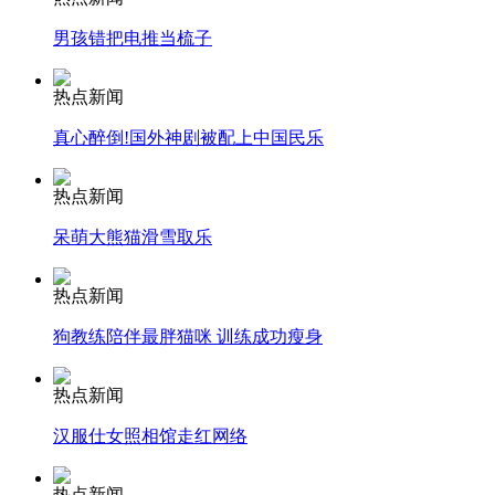
男孩错把电推当梳子
安徽一实载49人客车翻车
热点新闻
真心醉倒!国外神剧被配上中国民乐
走！跟着总书记去植树
热点新闻
呆萌大熊猫滑雪取乐
消防员救轻生者
花炮节热闹非凡
减压"枕头大战"
热点新闻
狗教练陪伴最胖猫咪 训练成功瘦身
纽约上演“枕头大战”
热点新闻
汉服仕女照相馆走红网络
司机酒驾遇交警 急速倒车逃窜
热点新闻