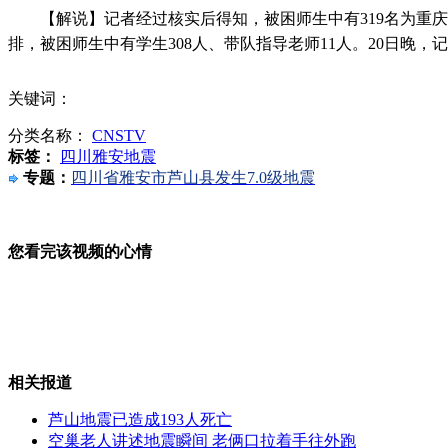
【解说】记者经过核实后得知，被困师生中有319名为重庆
雅安灾区见闻：救护车连夜送治伤者
排，被困师生中有学生308人、带队指导老师11人。20日晚
关键词：
分类名称：
CNSTV
空巢老人讲述地震瞬间 老俩口拉着手往外跑
标签：
四川雅安地震
专题：
四川省雅安市芦山县发生7.0级地震
您看完该视频的心情
云南大理震区见闻：坚守在震区的乡村医生
雅安见闻：七旬老太通宵为沿途救援队送热水
相关报道
芦山地震已造成193人死亡
空巢老人讲述地震瞬间 老俩口拉着手往外跑