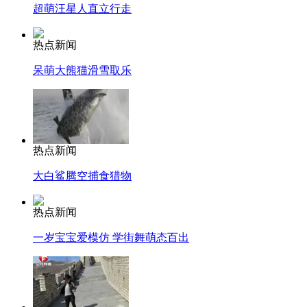
超萌汪星人直立行走
热点新闻
呆萌大熊猫滑雪取乐
热点新闻
大白鲨腾空捕食猎物
热点新闻
一岁宝宝爱模仿 学街舞萌态百出