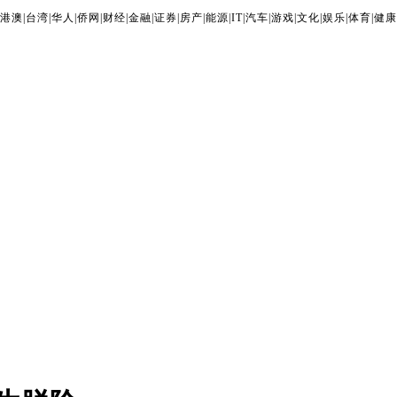
港澳
|
台湾
|
华人
|
侨网
|
财经
|
金融
|
证券
|
房产
|
能源
|
IT
|
汽车
|
游戏
|
文化
|
娱乐
|
体育
|
健康