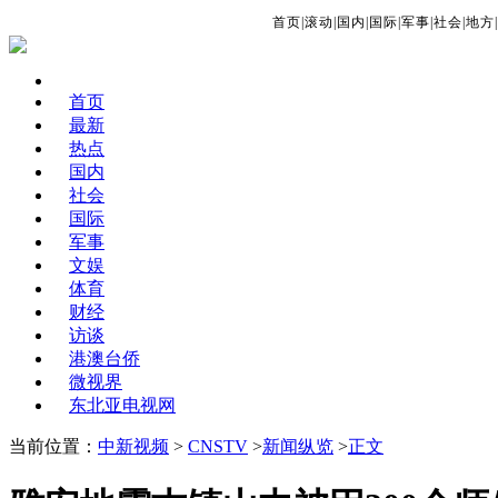
首页
|
滚动
|
国内
|
国际
|
军事
|
社会
|
地方
|
首页
最新
热点
国内
社会
国际
军事
文娱
体育
财经
访谈
港澳台侨
微视界
东北亚电视网
当前位置：
中新视频
>
CNSTV
>
新闻纵览
>
正文