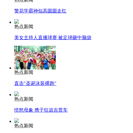
警花学霸神似高圆圆走红
热点新闻
美女主持人直播球赛 被足球砸中脑袋
热点新闻
直击"圣诞泳装裸跑"
热点新闻
愤怒母象 携子狂追吉普车
热点新闻