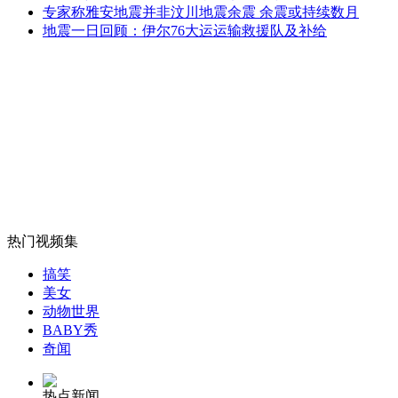
雅安受灾民众设临时灵堂 亲人徒步返家奔丧
专家称雅安地震并非汶川地震余震 余震或持续数月
地震一日回顾：伊尔76大运运输救援队及补给
山西运城恶犬咬伤多人 警民合力深夜将其击毙
女孩北京地铁殴打老人 痛下狠手拳打脚踢
无痛分娩是否安全 医生回应
热门视频集
搞笑
外交部：反对强权政治霸凌主义
美女
动物世界
BABY秀
外交部：有关国家言论片面不公正
奇闻
热点新闻