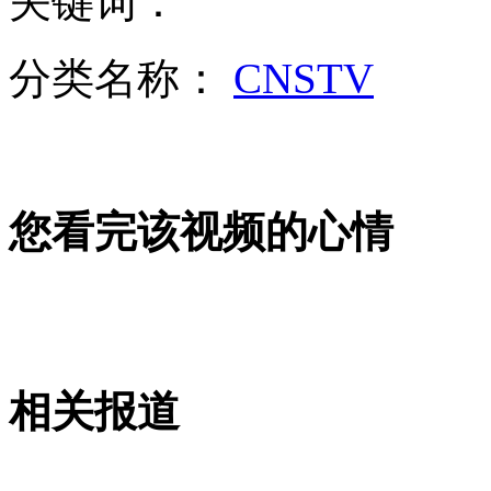
关键词：
分类名称：
CNSTV
无痛分娩是否安全 医生回应
外交部：反对强权政治霸凌主义
您看完该视频的心情
外交部：有关国家言论片面不公正
安徽一实载49人客车翻车
相关报道
走！跟着总书记去植树