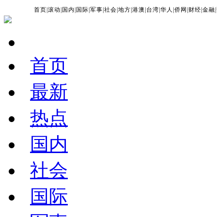
首页
|
滚动
|
国内
|
国际
|
军事
|
社会
|
地方
|
港澳
|
台湾
|
华人
|
侨网
|
财经
|
金融
|
首页
最新
热点
国内
社会
国际