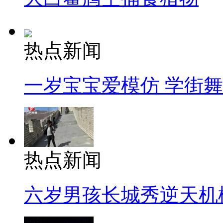
热点新闻
一岁宝宝爱模仿 学街
热点新闻
六岁男孩长城秀逆天机