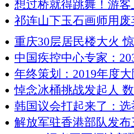
想过桥就得跳舞！游客
祁连山下玉石画师用废
重庆30层居民楼大火
中国疾控中心专家：203
年终策划：2019年度大陆
悼念冰桶挑战发起人 数百
韩国议会打起来了：选举
解放军驻香港部队发布三