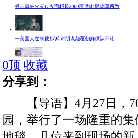
禄丰森林火灾过火面积超2000亩 为村民烧草所致
一美国人在朝被起诉 对阴谋颠覆朝鲜供认不讳
0
顶
收藏
90后网传"成都9.2级地震"谣言 为提高点击率
分享到：
纽约发现“9·11”飞机起落架残骸
【导语】4月27日，7
园，举行了一场隆重的集
流散文物回家路在何方？
地毯，几位来到现场的新