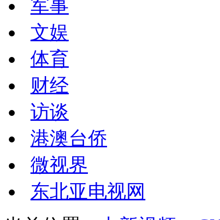
军事
文娱
体育
财经
访谈
港澳台侨
微视界
东北亚电视网