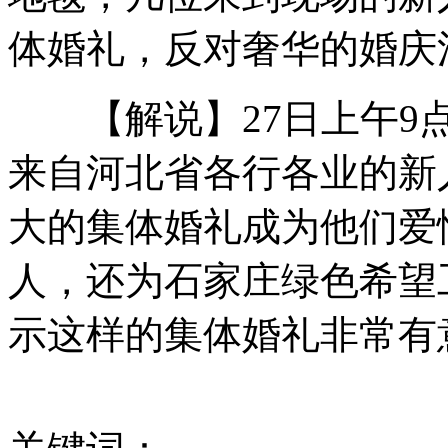
体婚礼，反对奢华的婚庆
圆明园十二生肖兽首下落
【解说】27日上午9点
来自河北省各行各业的新
实录：浙江通报6名重症H7N9治愈者出院
大的集体婚礼成为他们爱
人，还为石家庄绿色希望
新疆33吨棉油车爆炸 火焰高达20多米
示这样的集体婚礼非常有
山西运城恶犬咬伤多人 警民合力深夜将其击毙
女孩北京地铁殴打老人 痛下狠手拳打脚踢