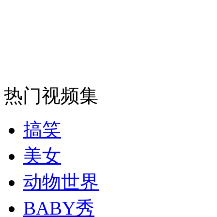
消防员救轻生者
花炮节热闹非凡
减压"枕头大战"
纽约上演“枕头大战”
热门视频集
司机酒驾遇交警 急速倒车逃窜
搞笑
美女
动物世界
BABY秀