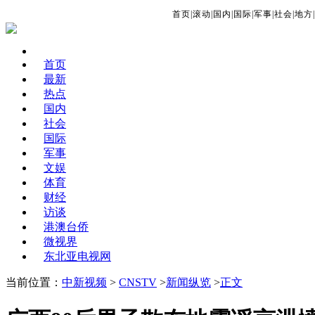
首页
|
滚动
|
国内
|
国际
|
军事
|
社会
|
地方
|
首页
最新
热点
国内
社会
国际
军事
文娱
体育
财经
访谈
港澳台侨
微视界
东北亚电视网
当前位置：
中新视频
>
CNSTV
>
新闻纵览
>
正文