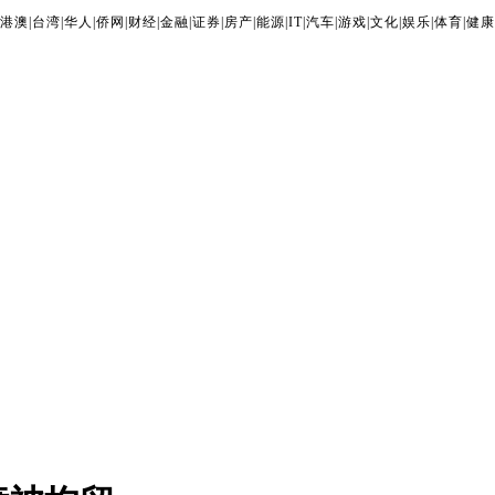
港澳
|
台湾
|
华人
|
侨网
|
财经
|
金融
|
证券
|
房产
|
能源
|
IT
|
汽车
|
游戏
|
文化
|
娱乐
|
体育
|
健康