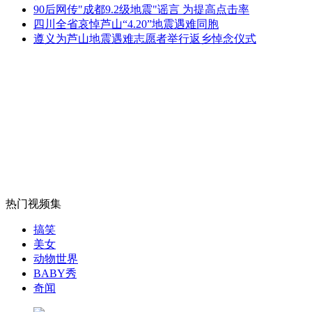
90后网传"成都9.2级地震"谣言 为提高点击率
新式军车号牌正式亮相 应用6种防伪技术
四川全省哀悼芦山“4.20”地震遇难同胞
遵义为芦山地震遇难志愿者举行返乡悼念仪式
山西运城恶犬咬伤多人 警民合力深夜将其击毙
女孩北京地铁殴打老人 痛下狠手拳打脚踢
无痛分娩是否安全 医生回应
热门视频集
搞笑
外交部：反对强权政治霸凌主义
美女
动物世界
BABY秀
外交部：有关国家言论片面不公正
奇闻