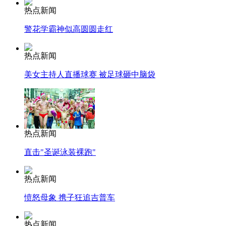
热点新闻
警花学霸神似高圆圆走红
热点新闻
美女主持人直播球赛 被足球砸中脑袋
热点新闻
直击"圣诞泳装裸跑"
热点新闻
愤怒母象 携子狂追吉普车
热点新闻