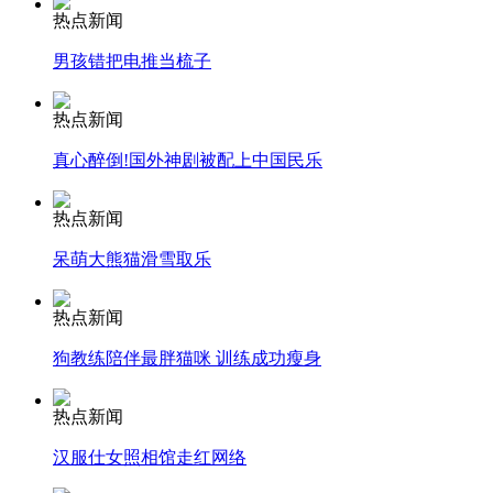
热点新闻
男孩错把电推当梳子
安徽一实载49人客车翻车
热点新闻
真心醉倒!国外神剧被配上中国民乐
走！跟着总书记去植树
热点新闻
呆萌大熊猫滑雪取乐
消防员救轻生者
花炮节热闹非凡
减压"枕头大战"
热点新闻
狗教练陪伴最胖猫咪 训练成功瘦身
纽约上演“枕头大战”
热点新闻
汉服仕女照相馆走红网络
司机酒驾遇交警 急速倒车逃窜