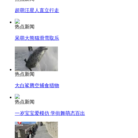
超萌汪星人直立行走
热点新闻
呆萌大熊猫滑雪取乐
热点新闻
大白鲨腾空捕食猎物
热点新闻
一岁宝宝爱模仿 学街舞萌态百出