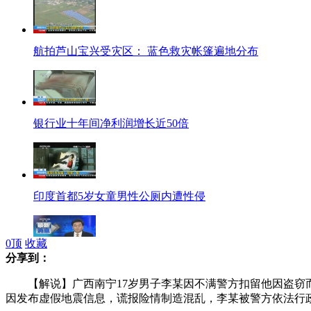
航拍芦山宝兴受灾区： 蓝色救灾帐篷遍地分布
银行业十年间净利润增长近50倍
印度首都5岁女童男性公厕内遭性侵
0
顶
收藏
分享到：
日本举办“主权恢复日”活动遭抵制
【解说】广西南宁17岁男子李某因不满警方扣留他因盗窃而得
因发布虚假地震信息，谎报险情制造混乱，李某被警方依法行政