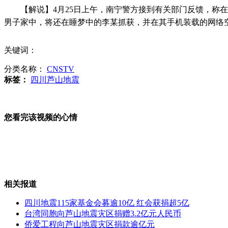
【解说】4月25日上午，南宁警方接到有关部门反馈，称在
男子家中，将还在睡梦中的李某抓获，并在其手机装载的网络
朝方：如开城园区关闭 韩承担全部责任
关键词：
分类名称：
CNSTV
标签：
四川芦山地震
杨宗纬呼吁行善要亲力亲为
您看完该视频的心情
我国防部回应军机飞临钓岛:日方"恶人先告状"
相关报道
监拍：女子在地铁站电梯里大便
四川地震115家基金会募逾10亿 红会获捐超5亿
台湾同胞向芦山地震灾区捐赠3.2亿元人民币
侨爱工程向芦山地震灾区捐款逾亿元