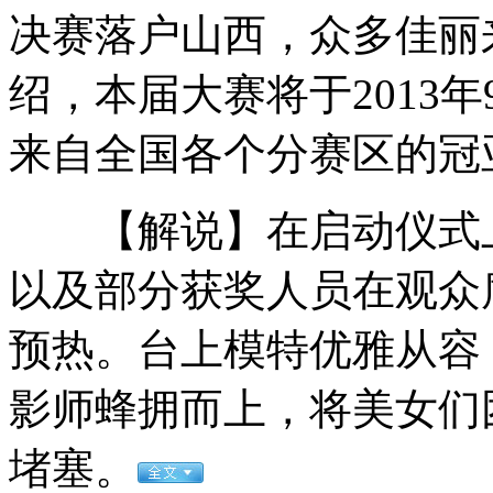
决赛落户山西，众多佳丽
绍，本届大赛将于2013
纽约自行车节谢绝“背包客”防恐怖事件
来自全国各个分赛区的冠
震区大熊猫未受特别惊吓"婚配恋爱"不受影响
【解说】在启动仪式上
以及部分获奖人员在观众
实拍华山景区环卫工千米悬崖上清理塑料袋
预热。台上模特优雅从容
影师蜂拥而上，将美女们
出租车司机拒绝检查 车顶协警逃窜
堵塞。