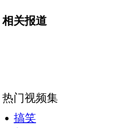
相关报道
走！跟着总书记去植树
消防员救轻生者
花炮节热闹非凡
减压"枕头大战"
纽约上演“枕头大战”
热门视频集
司机酒驾遇交警 急速倒车逃窜
搞笑