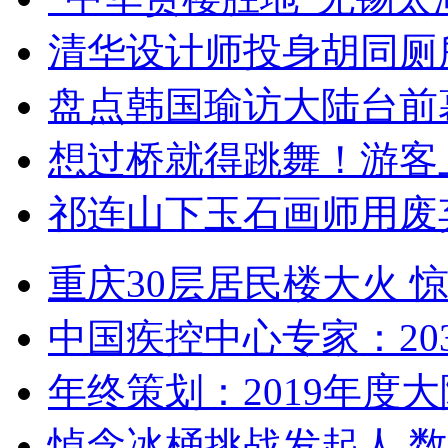
清华设计师投身胡同厕
盘点韩国瑜访大陆台前
想过桥就得跳舞！游客
祁连山下玉石画师用废
重庆30层居民楼大火
中国疾控中心专家：203
年终策划：2019年度大陆
悼念冰桶挑战发起人 数百