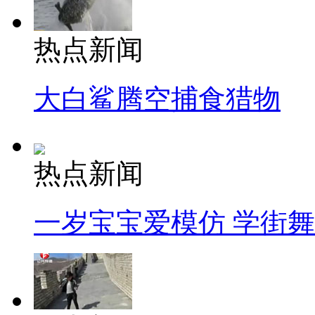
热点新闻
大白鲨腾空捕食猎物
热点新闻
一岁宝宝爱模仿 学街