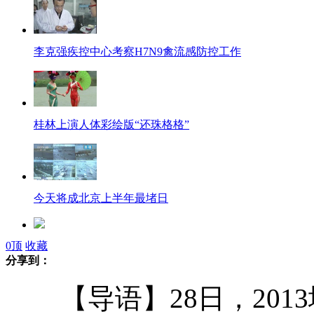
李克强疾控中心考察H7N9禽流感防控工作
桂林上演人体彩绘版“还珠格格”
今天将成北京上半年最堵日
0
顶
收藏
朝鲜：金正恩携李雪主视察“海棠花馆”
分享到：
【导语】28日，201
大学美女老师教室被求婚