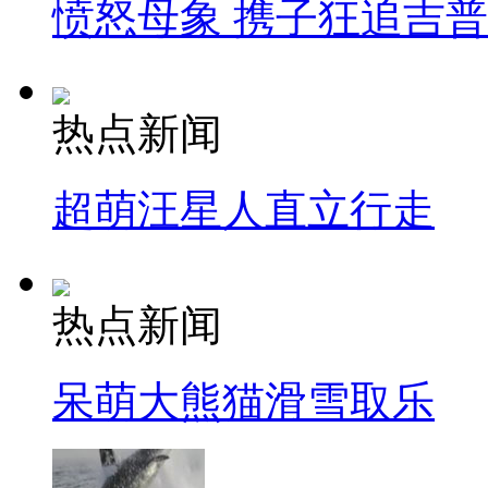
愤怒母象 携子狂追吉
热点新闻
超萌汪星人直立行走
热点新闻
呆萌大熊猫滑雪取乐