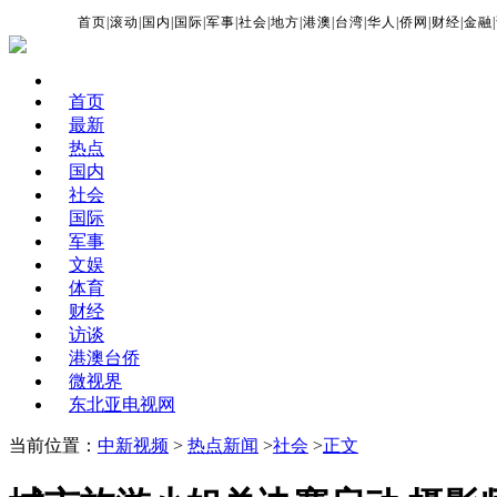
首页
|
滚动
|
国内
|
国际
|
军事
|
社会
|
地方
|
港澳
|
台湾
|
华人
|
侨网
|
财经
|
金融
|
首页
最新
热点
国内
社会
国际
军事
文娱
体育
财经
访谈
港澳台侨
微视界
东北亚电视网
当前位置：
中新视频
>
热点新闻
>
社会
>
正文