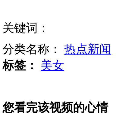
山西运城恶犬咬伤多人 警民合力深夜将其击毙
关键词：
女孩北京地铁殴打老人 痛下狠手拳打脚踢
分类名称：
热点新闻
无痛分娩是否安全 医生回应
标签：
美女
外交部：反对强权政治霸凌主义
外交部：有关国家言论片面不公正
您看完该视频的心情
安徽一实载49人客车翻车