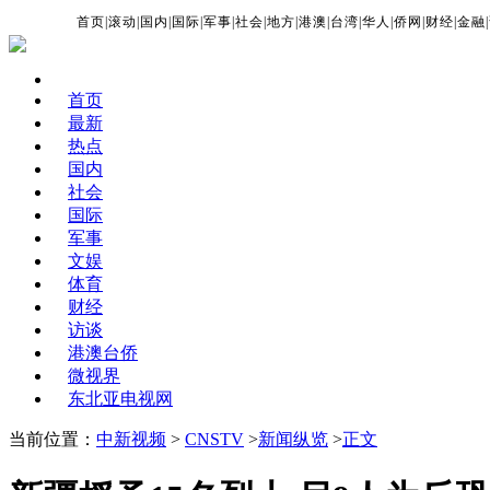
首页
|
滚动
|
国内
|
国际
|
军事
|
社会
|
地方
|
港澳
|
台湾
|
华人
|
侨网
|
财经
|
金融
|
首页
最新
热点
国内
社会
国际
军事
文娱
体育
财经
访谈
港澳台侨
微视界
东北亚电视网
当前位置：
中新视频
>
CNSTV
>
新闻纵览
>
正文