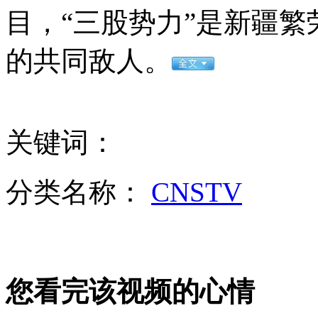
目，“三股势力”是新疆
外交部：反对强权政治霸凌主义
的共同敌人。
外交部：有关国家言论片面不公正
关键词：
安徽一实载49人客车翻车
分类名称：
CNSTV
走！跟着总书记去植树
消防员救轻生者
花炮节热闹非凡
减压"枕头大战"
您看完该视频的心情