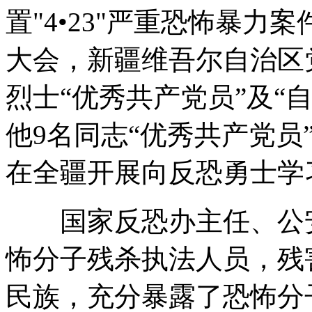
置"4•23"严重恐怖暴
小伙订婚日突发羊癫风 女友退婚索青春损失费
大会，新疆维吾尔自治区
90后大学生没找到工作开豪车卖凉面
烈士“优秀共产党员”及“
美国国防部长称准备好应对朝鲜“挑衅”
他9名同志“优秀共产党员
在全疆开展向反恐勇士学
山西运城恶犬咬伤多人 警民合力深夜将其击毙
国家反恐办主任、公安
女孩北京地铁殴打老人 痛下狠手拳打脚踢
怖分子残杀执法人员，残
民族，充分暴露了恐怖分
无痛分娩是否安全 医生回应