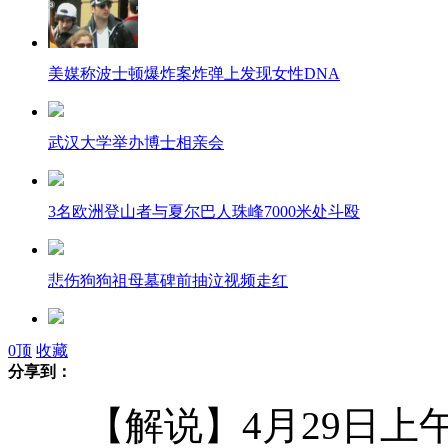
美媒称波士顿爆炸案炸弹上发现女性DNA
武汉大学举办博士相亲会
3名欧洲登山者与夏尔巴人珠峰7000米处斗殴
悲伤狗狗祖母墓碑前抽泣视频走红
小贝登场6分钟就染红！引发赛场混乱群殴
0
顶
收藏
分享到：
【解说】4月29日上午
小学生成绩不好怕挨揍自导绑架案