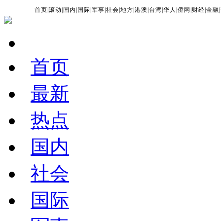
首页
|
滚动
|
国内
|
国际
|
军事
|
社会
|
地方
|
港澳
|
台湾
|
华人
|
侨网
|
财经
|
金融
|
首页
最新
热点
国内
社会
国际