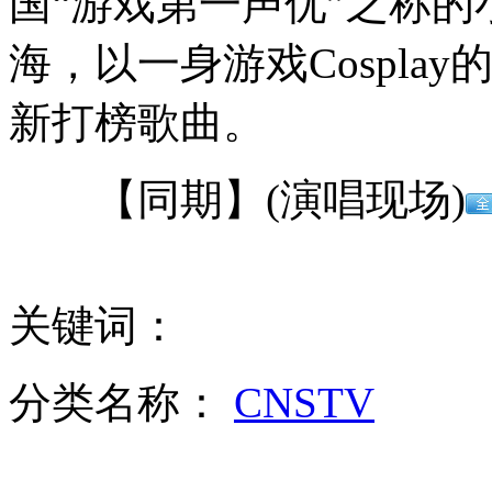
国“游戏第一声优”之称
东大33学生被困浙江炉西峡 19小时救援脱险
海，以一身游戏Cospl
河北一幼园园长抢生源给酸奶下毒 致2女童死
新打榜歌曲。
男子街头劫持亲妈 智勇辅警空手夺刃
【同期】(演唱现场)
山西运城恶犬咬伤多人 警民合力深夜将其击毙
关键词：
女孩北京地铁殴打老人 痛下狠手拳打脚踢
分类名称：
CNSTV
无痛分娩是否安全 医生回应