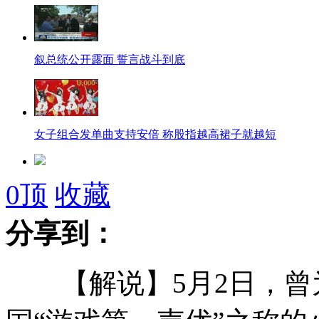
叙总统公开露面 誓言战斗到底
女子组合发单曲支持安倍 称股指越高裙子就越短
港“限奶令”致销售减二成 店家调价促销
0
顶
收藏
分享到：
韩国：拟为开城企业“输血”3千亿韩元
【解说】5月2日，曾
美国务院：对钓鱼岛主权不持立场