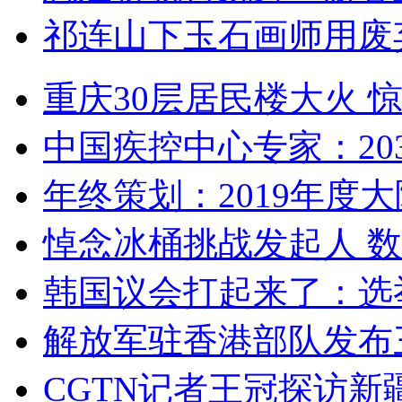
祁连山下玉石画师用废
重庆30层居民楼大火
中国疾控中心专家：203
年终策划：2019年度大陆
悼念冰桶挑战发起人 数百
韩国议会打起来了：选举
解放军驻香港部队发布三
CGTN记者王冠探访新疆