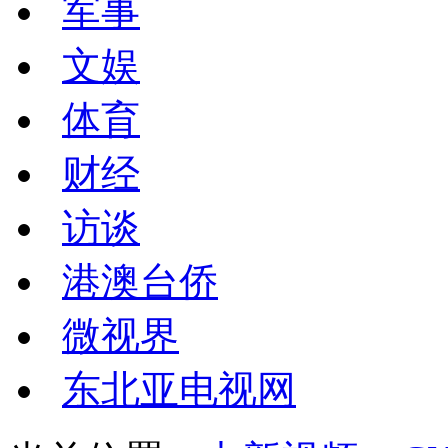
军事
文娱
体育
财经
访谈
港澳台侨
微视界
东北亚电视网