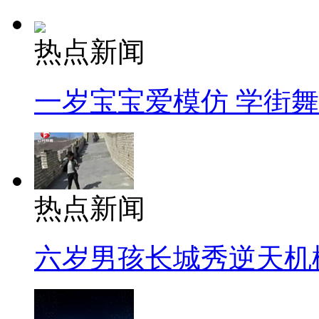
热点新闻
一岁宝宝爱模仿 学街
热点新闻
六岁男孩长城秀逆天机