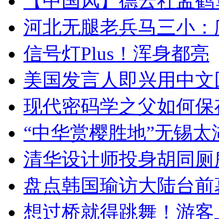
【中国风】德云社孟鹤
河北无腿老兵马三小：爬
信号灯Plus！浑身都亮
美国发言人即兴用中文
现代密码学之父如何保
“中华赏樱胜地”无锡
清华设计师投身胡同厕
盘点韩国瑜访大陆台前
想过桥就得跳舞！游客