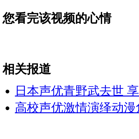
外交部：反对强权政治霸凌主义
您看完该视频的心情
外交部：有关国家言论片面不公正
安徽一实载49人客车翻车
相关报道
日本声优青野武去世 享
走！跟着总书记去植树
高校声优激情演绎动漫
消防员救轻生者
花炮节热闹非凡
减压"枕头大战"