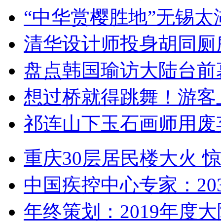
“中华赏樱胜地”无锡
清华设计师投身胡同厕
盘点韩国瑜访大陆台前
想过桥就得跳舞！游客
祁连山下玉石画师用废
重庆30层居民楼大火
中国疾控中心专家：203
年终策划：2019年度大陆