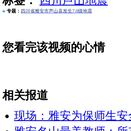
标签：
四川芦山地震
专题：
四川省雅安市芦山县发生7.0级地震
女孩北京地铁殴打老人 痛下狠手拳打脚踢
无痛分娩是否安全 医生回应
您看完该视频的心情
外交部：反对强权政治霸凌主义
外交部：有关国家言论片面不公正
相关报道
安徽一实载49人客车翻车
现场：雅安为保师生安全