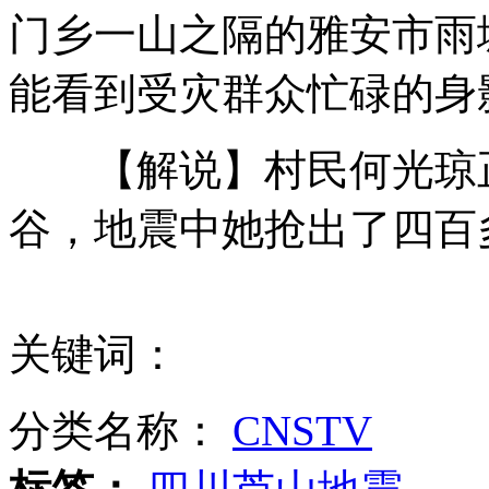
门乡一山之隔的雅安市雨
湖北千名干部进台企服务 台商得实惠
能看到受灾群众忙碌的身
巴基斯坦选举办公室遭爆炸袭击
【解说】村民何光琼正
合肥一加油站售劣质汽油致2千辆车受损
谷，地震中她抢出了四百
赵白鸽：重塑红会形象仍需两三年努力
关键词：
103岁大爷当上门女婿 与80岁老太领结婚证
分类名称：
CNSTV
山西运城恶犬咬伤多人 警民合力深夜将其击毙