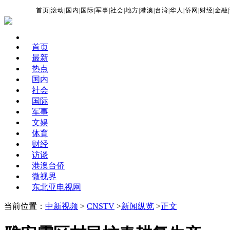
首页
|
滚动
|
国内
|
国际
|
军事
|
社会
|
地方
|
港澳
|
台湾
|
华人
|
侨网
|
财经
|
金融
|
首页
最新
热点
国内
社会
国际
军事
文娱
体育
财经
访谈
港澳台侨
微视界
东北亚电视网
当前位置：
中新视频
>
CNSTV
>
新闻纵览
>
正文