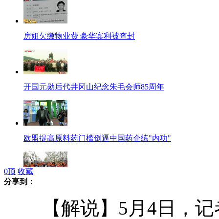
房姐欠缴物业费 豪华宾利被查封
开国元勋后代井冈山纪念朱毛会师85周年
欧盟提高原料药门槛倒逼中国药企练"内功"
0
顶
收藏
分享到：
周冬雨亮相北京园博会 近万人十公里长走
【解说】5月4日，记