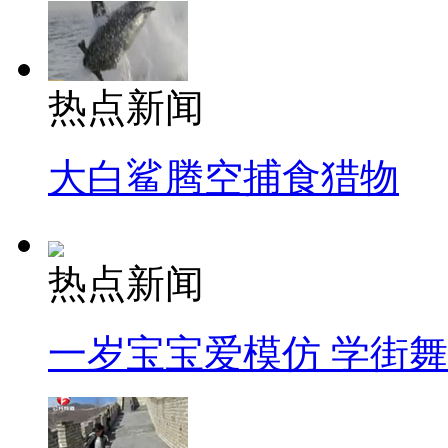
热点新闻
大白鲨腾空捕食猎物
热点新闻
一岁宝宝爱模仿 学街