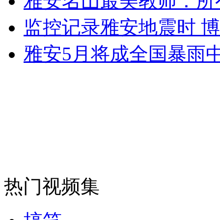
雅安名山最美教师：所
走！跟着总书记去植树
监控记录雅安地震时 
消防员救轻生者
花炮节热闹非凡
减压"枕头大战"
雅安5月将成全国暴雨
纽约上演“枕头大战”
司机酒驾遇交警 急速倒车逃窜
热门视频集