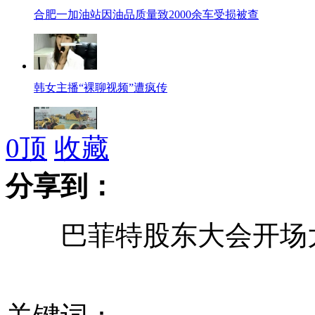
合肥一加油站因油品质量致2000余车受损被查
韩女主播“裸聊视频”遭疯传
0
顶
收藏
港珠澳大桥岛隧工程首节沉管顺利完成沉放着床
分享到：
巴菲特股东大会开场大
北京闯红灯只处罚带头人员
故宫回应文物被损：将升级安保 密布摄像头