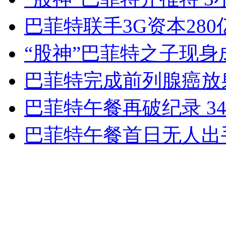
女孩北京地铁殴打老人 痛下狠手拳打脚踢
巴菲特联手3G资本28
“股神”巴菲特之子现身
无痛分娩是否安全 医生回应
巴菲特完成前列腺癌放
外交部：反对强权政治霸凌主义
巴菲特午餐再破纪录 3
外交部：有关国家言论片面不公正
巴菲特午餐首日无人出
安徽一实载49人客车翻车