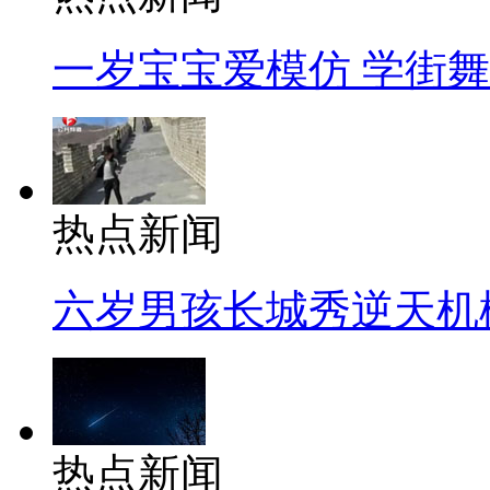
一岁宝宝爱模仿 学街
热点新闻
六岁男孩长城秀逆天机
热点新闻