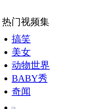
走！跟着总书记去植树
消防员救轻生者
花炮节热闹非凡
减压"枕头大战"
热门视频集
搞笑
纽约上演“枕头大战”
美女
司机酒驾遇交警 急速倒车逃窜
动物世界
BABY秀
奇闻