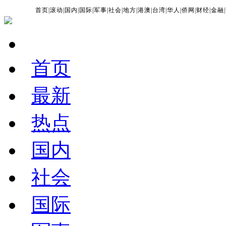
首页
|
滚动
|
国内
|
国际
|
军事
|
社会
|
地方
|
港澳
|
台湾
|
华人
|
侨网
|
财经
|
金融
|
首页
最新
热点
国内
社会
国际