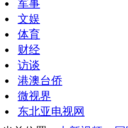
军事
文娱
体育
财经
访谈
港澳台侨
微视界
东北亚电视网