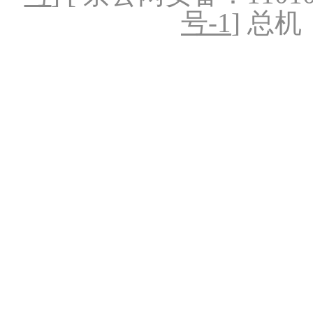
号-1
] 总机：