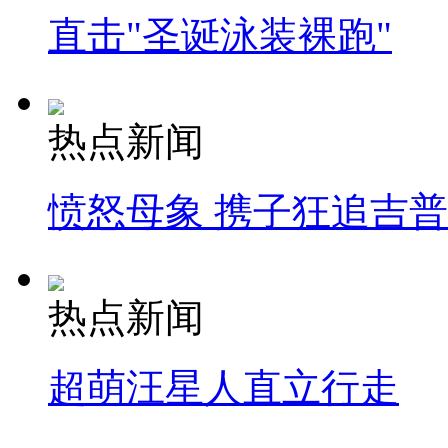
直击"圣诞泳装裸跑"
热点新闻
愤怒母象 携子狂追吉
热点新闻
超萌汪星人直立行走