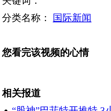
关键词：
分类名称：
国际新闻
实拍西班牙一飞机在航展特技表演中意外坠毁
您看完该视频的心情
马鼎盛：日若自主开发卫星定位系统或因小失大
山东潍坊农户用剧毒农药种生姜 农民自己不吃
相关报道
山西运城恶犬咬伤多人 警民合力深夜将其击毙
“股神”巴菲特开推特 3