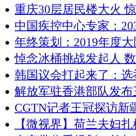
重庆30层居民楼大火
中国疾控中心专家：203
年终策划：2019年度大陆
悼念冰桶挑战发起人 数百
韩国议会打起来了：选举
解放军驻香港部队发布三
CGTN记者王冠探访新疆
【微视界】荷兰夫妇扎根青