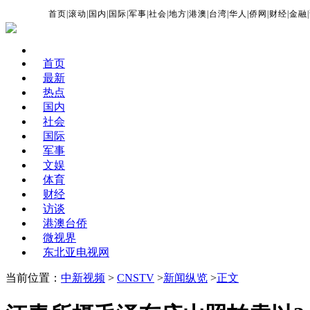
首页
|
滚动
|
国内
|
国际
|
军事
|
社会
|
地方
|
港澳
|
台湾
|
华人
|
侨网
|
财经
|
金融
|
首页
最新
热点
国内
社会
国际
军事
文娱
体育
财经
访谈
港澳台侨
微视界
东北亚电视网
当前位置：
中新视频
>
CNSTV
>
新闻纵览
>
正文