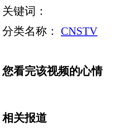
山西运城恶犬咬伤多人 警民合力深夜将其击毙
关键词：
分类名称：
CNSTV
女孩北京地铁殴打老人 痛下狠手拳打脚踢
无痛分娩是否安全 医生回应
您看完该视频的心情
外交部：反对强权政治霸凌主义
外交部：有关国家言论片面不公正
相关报道
安徽一实载49人客车翻车