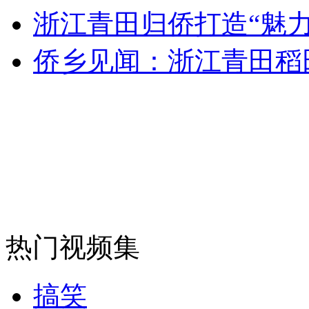
浙江青田归侨打造“魅力
侨乡见闻：浙江青田稻
走！跟着总书记去植树
消防员救轻生者
花炮节热闹非凡
减压"枕头大战"
纽约上演“枕头大战”
司机酒驾遇交警 急速倒车逃窜
热门视频集
搞笑