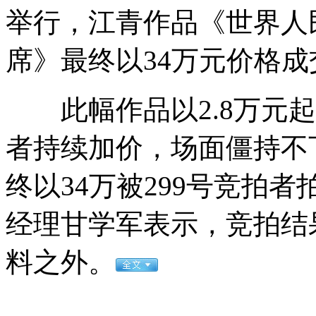
举行，江青作品《世界人
中国海军首支舰载航空兵部队组建
席》最终以34万元价格成
此幅作品以2.8万元起
遭菲射击遇难船员生前照片
者持续加价，场面僵持不
澳洲七个月宝宝玩冲浪 好拉风
终以34万被299号竞拍
阿汤哥登长城秀中文“我爱中国”
经理甘学军表示，竞拍结
料之外。
贵州瓮安破获一起假币案 收缴假币70余万元