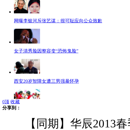
网曝李银河斥张艺谋：很可耻应向公众致歉
女子清秀脸因整容变“恐怖鬼脸”
西安20岁智障女遭三男强暴怀孕
0
顶
收藏
分享到：
汶川地震帐篷婚礼家庭的五周年
【同期】华辰2013春