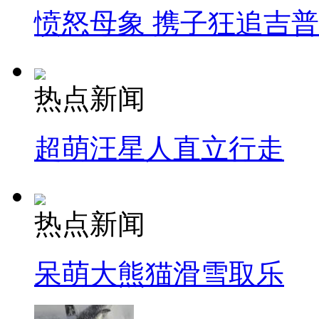
愤怒母象 携子狂追吉
热点新闻
超萌汪星人直立行走
热点新闻
呆萌大熊猫滑雪取乐