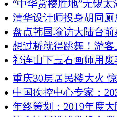
“中华赏樱胜地”无锡
清华设计师投身胡同厕
盘点韩国瑜访大陆台前
想过桥就得跳舞！游客
祁连山下玉石画师用废
重庆30层居民楼大火
中国疾控中心专家：203
年终策划：2019年度大陆