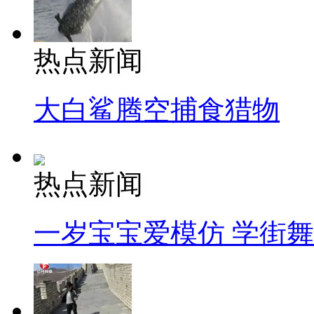
热点新闻
大白鲨腾空捕食猎物
热点新闻
一岁宝宝爱模仿 学街