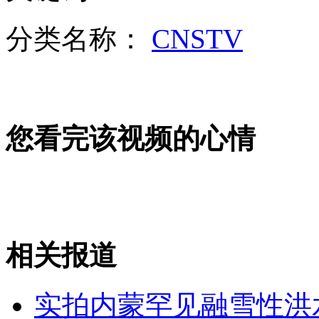
山西运城恶犬咬伤多人 警民合力深夜将其击毙
分类名称：
CNSTV
女孩北京地铁殴打老人 痛下狠手拳打脚踢
无痛分娩是否安全 医生回应
您看完该视频的心情
外交部：反对强权政治霸凌主义
外交部：有关国家言论片面不公正
相关报道
实拍内蒙罕见融雪性洪
安徽一实载49人客车翻车