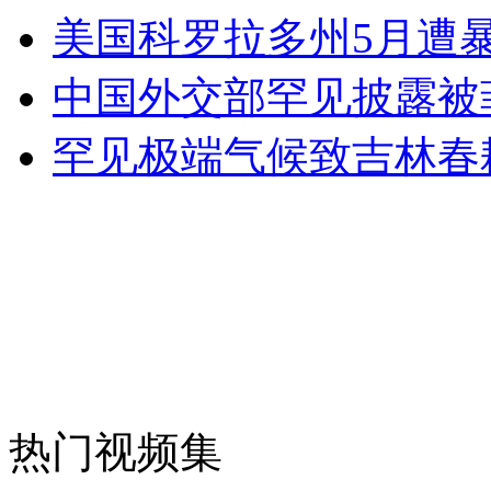
美国科罗拉多州5月遭
中国外交部罕见披露被
走！跟着总书记去植树
罕见极端气候致吉林春
消防员救轻生者
花炮节热闹非凡
减压"枕头大战"
纽约上演“枕头大战”
司机酒驾遇交警 急速倒车逃窜
热门视频集