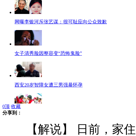
网曝李银河斥张艺谋：很可耻应向公众致歉
女子清秀脸因整容变“恐怖鬼脸”
西安20岁智障女遭三男强暴怀孕
0
顶
收藏
分享到：
汶川地震帐篷婚礼家庭的五周年
【解说】 日前，家住