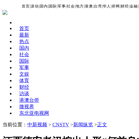
首页
|
滚动
|
国内
|
国际
|
军事
|
社会
|
地方
|
港澳
|
台湾
|
华人
|
侨网
|
财经
|
金融
|
首页
最新
热点
国内
社会
国际
军事
文娱
体育
财经
访谈
港澳台侨
微视界
东北亚电视网
当前位置：
中新视频
>
CNSTV
>
新闻纵览
>
正文