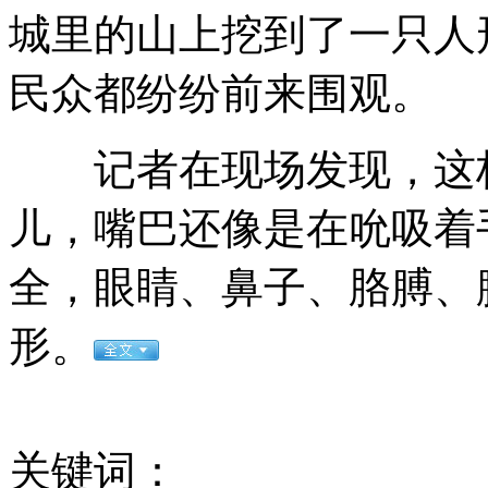
城里的山上挖到了一只人
中国海军首支舰载航空兵部队组建
民众都纷纷前来围观。
记者在现场发现，这枚
遭菲射击遇难船员生前照片
儿，嘴巴还像是在吮吸着
澳洲七个月宝宝玩冲浪 好拉风
全，眼睛、鼻子、胳膊、
阿汤哥登长城秀中文“我爱中国”
形。
贵州瓮安破获一起假币案 收缴假币70余万元
关键词：