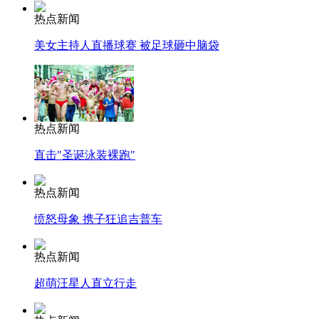
热点新闻
美女主持人直播球赛 被足球砸中脑袋
热点新闻
直击"圣诞泳装裸跑"
热点新闻
愤怒母象 携子狂追吉普车
热点新闻
超萌汪星人直立行走