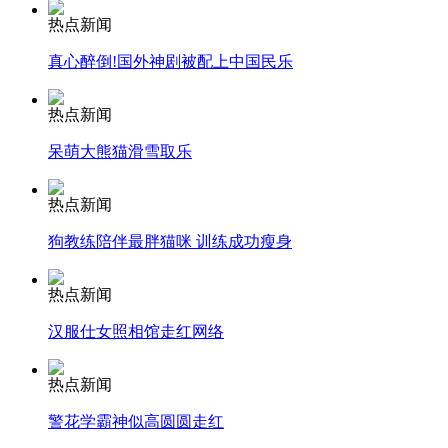
热点新闻
安徽一实载49人客车翻车
真心醉倒!国外神剧被配上中国民乐
热点新闻
呆萌大熊猫滑雪取乐
走！跟着总书记去植树
热点新闻
消防员救轻生者
花炮节热闹非凡
减压"枕头大战"
狗教练陪伴最胖猫咪 训练成功瘦身
热点新闻
汉服仕女照相馆走红网络
纽约上演“枕头大战”
热点新闻
司机酒驾遇交警 急速倒车逃窜
警花学霸神似高圆圆走红