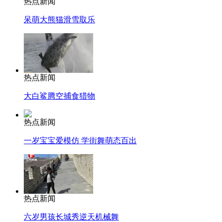
热点新闻
呆萌大熊猫滑雪取乐
热点新闻
大白鲨腾空捕食猎物
热点新闻
一岁宝宝爱模仿 学街舞萌态百出
热点新闻
六岁男孩长城秀逆天机械舞