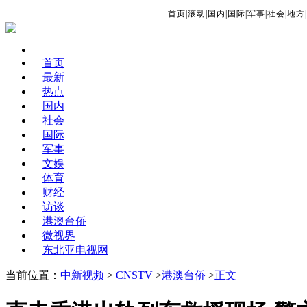
首页
|
滚动
|
国内
|
国际
|
军事
|
社会
|
地方
|
首页
最新
热点
国内
社会
国际
军事
文娱
体育
财经
访谈
港澳台侨
微视界
东北亚电视网
当前位置：
中新视频
>
CNSTV
>
港澳台侨
>
正文