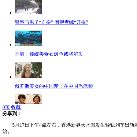
警察与男子“血拼” 围观者喊“开枪”
香港：传统美食石斑鱼或将消失
俄罗斯美女的中国梦：在中国当老师
0
顶
收藏
分享到：
揭秘同性恋内心世界
5月17日下午4点左右，香港新界天水围发生轻轨列车出轨事故
治。