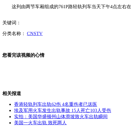
这列由两节车厢组成的761P路轻轨列车当天下午4点左右
广西梧州：江河水位上涨 桂江洪峰通过梧州
关键词：
分类名称：
CNSTV
上访大衣哥：因女儿阻强拆被拘 政府赔偿须加倍
您看完该视频的心情
新疆军区：荒漠戈壁锤炼部队应急作战能力
相关报道
不设预案 南海舰队驱逐舰海上对抗实兵实弹演练
香港轻轨列车出轨62伤 4名重伤者已送医
埃及军用火车发生出轨事故 15人死亡103人受伤
实拍：美国华盛顿州山体滑坡致火车出轨瞬间
美国一火车出轨 致死两人