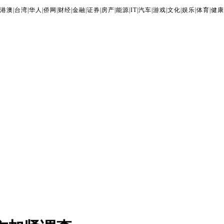
港澳
|
台湾
|
华人
|
侨网
|
财经
|
金融
|
证券
|
房产
|
能源
|
IT
|
汽车
|
游戏
|
文化
|
娱乐
|
体育
|
健康