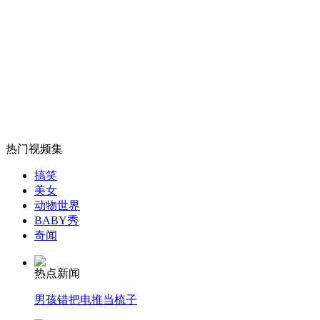
美气象局将龙卷风修正为最高级
山西运城恶犬咬伤多人 警民合力深夜将其击毙
女孩北京地铁殴打老人 痛下狠手拳打脚踢
热门视频集
搞笑
无痛分娩是否安全 医生回应
美女
动物世界
BABY秀
外交部：反对强权政治霸凌主义
奇闻
热点新闻
外交部：有关国家言论片面不公正
男孩错把电推当梳子