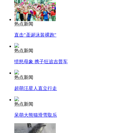
热点新闻
直击"圣诞泳装裸跑"
热点新闻
愤怒母象 携子狂追吉普车
热点新闻
超萌汪星人直立行走
热点新闻
呆萌大熊猫滑雪取乐