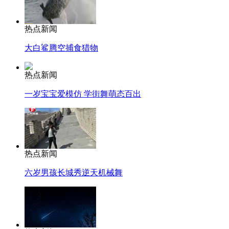
热点新闻
大白鲨腾空捕食猎物
热点新闻
一岁宝宝爱模仿 学街舞萌态百出
热点新闻
六岁男孩长城秀逆天机械舞