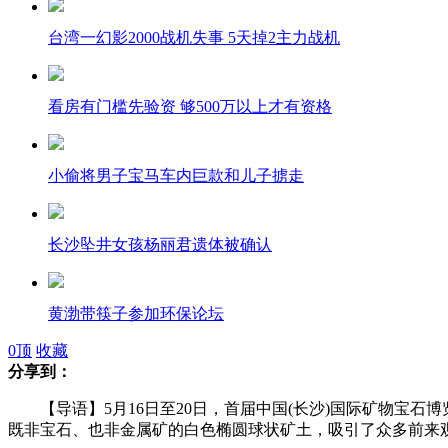
台湾一幻影2000战机失事 5天掉2主力战机
看房有门槛先验资 够500万以上才有资格
小偷将男子宝马车内巨款和儿子掳走
长沙坠井女孩杨丽君遗体被确认
黄渤带筷子参加环保论坛
0
顶
收藏
分享到：
模特大赛冠军因“不听话”被拿下
【导语】5月16日至20日，首届中国(长沙)国际矿物宝石
既非宝石、也非金属矿的白色椭圆球状矿土，吸引了众多前来