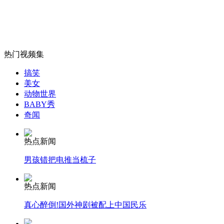
外交部：反对强权政治霸凌主义
外交部：有关国家言论片面不公正
热门视频集
搞笑
美女
安徽一实载49人客车翻车
动物世界
BABY秀
奇闻
热点新闻
走！跟着总书记去植树
男孩错把电推当梳子
消防员救轻生者
花炮节热闹非凡
减压"枕头大战"
热点新闻
真心醉倒!国外神剧被配上中国民乐