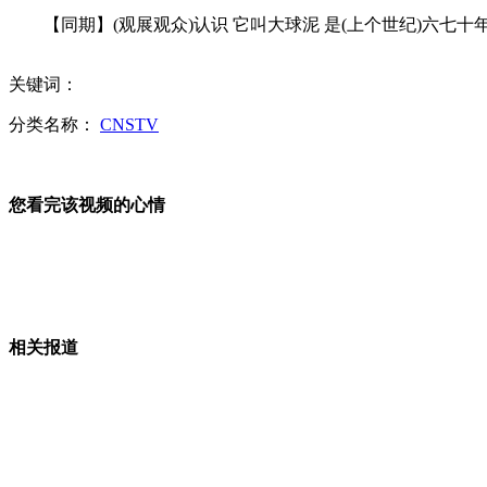
世乒赛：张继科蝉联冠军 创国乒54年历史
【同期】(观展观众)认识 它叫大球泥 是(上个世纪)六七十年
韩媒：朝鲜在向中国“闹脾气”
关键词：
分类名称：
CNSTV
香港大黄鸭“满血复活”再展雄风 网友雀跃忙调侃
您看完该视频的心情
山西运城恶犬咬伤多人 警民合力深夜将其击毙
女孩北京地铁殴打老人 痛下狠手拳打脚踢
相关报道
无痛分娩是否安全 医生回应