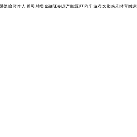
港澳
|
台湾
|
华人
|
侨网
|
财经
|
金融
|
证券
|
房产
|
能源
|
IT
|
汽车
|
游戏
|
文化
|
娱乐
|
体育
|
健康