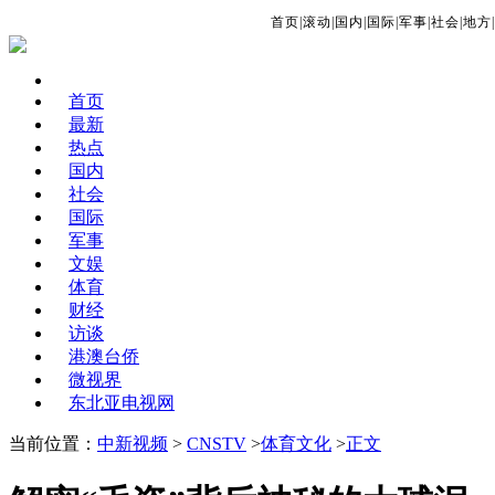
首页
|
滚动
|
国内
|
国际
|
军事
|
社会
|
地方
|
首页
最新
热点
国内
社会
国际
军事
文娱
体育
财经
访谈
港澳台侨
微视界
东北亚电视网
当前位置：
中新视频
>
CNSTV
>
体育文化
>
正文