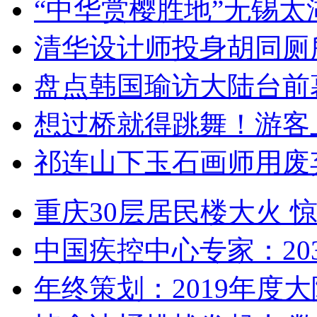
“中华赏樱胜地”无锡
清华设计师投身胡同厕
盘点韩国瑜访大陆台前
想过桥就得跳舞！游客
祁连山下玉石画师用废
重庆30层居民楼大火
中国疾控中心专家：203
年终策划：2019年度大陆