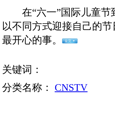
在“六一”国际儿童节
北京傲洛斯整形内幕:涉嫌非法使用干细胞技术
以不同方式迎接自己的节
最开心的事。
监控全记录:失恋男子划车泄愤 损失7万多元
15岁就有事业编制 原是所长儿子
关键词：
分类名称：
CNSTV
重庆爱心人士赴芦山陪灾区儿童过节