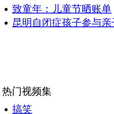
致童年：儿童节晒账单
安徽一实载49人客车翻车
昆明自闭症孩子参与亲
走！跟着总书记去植树
消防员救轻生者
花炮节热闹非凡
减压"枕头大战"
纽约上演“枕头大战”
热门视频集
司机酒驾遇交警 急速倒车逃窜
搞笑