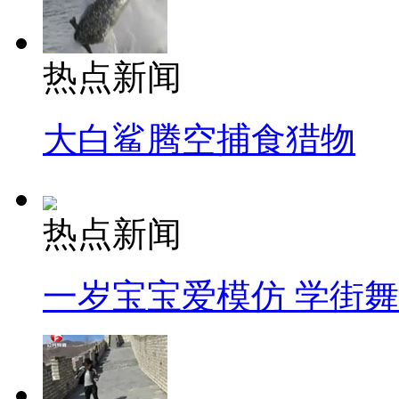
热点新闻
大白鲨腾空捕食猎物
热点新闻
一岁宝宝爱模仿 学街