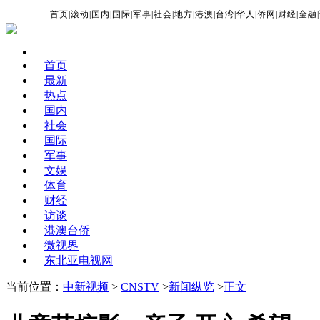
首页
|
滚动
|
国内
|
国际
|
军事
|
社会
|
地方
|
港澳
|
台湾
|
华人
|
侨网
|
财经
|
金融
|
首页
最新
热点
国内
社会
国际
军事
文娱
体育
财经
访谈
港澳台侨
微视界
东北亚电视网
当前位置：
中新视频
>
CNSTV
>
新闻纵览
>
正文