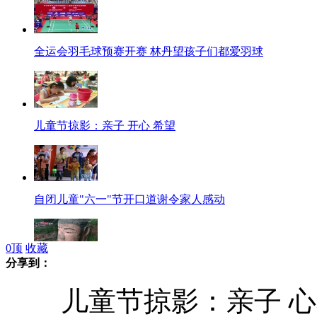
全运会羽毛球预赛开赛 林丹望孩子们都爱羽球
儿童节掠影：亲子 开心 希望
自闭儿童"六一"节开口道谢令家人感动
0
顶
收藏
分享到：
四川乐山大佛考古调查启动 欲揭千年神秘面纱
儿童节掠影：亲子 心