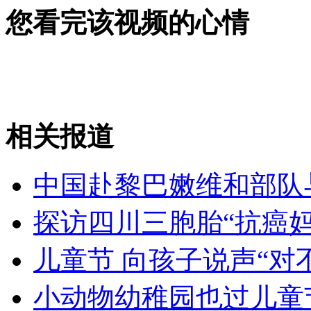
李永波透露：“超级丹”获外卡 李宗伟压力大
您看完该视频的心情
山西运城恶犬咬伤多人 警民合力深夜将其击毙
相关报道
女孩北京地铁殴打老人 痛下狠手拳打脚踢
中国赴黎巴嫩维和部队
无痛分娩是否安全 医生回应
探访四川三胞胎“抗癌
外交部：反对强权政治霸凌主义
儿童节 向孩子说声“对
外交部：有关国家言论片面不公正
小动物幼稚园也过儿童