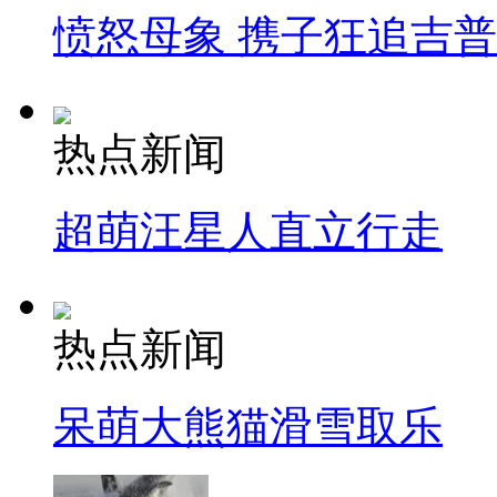
愤怒母象 携子狂追吉
热点新闻
超萌汪星人直立行走
热点新闻
呆萌大熊猫滑雪取乐