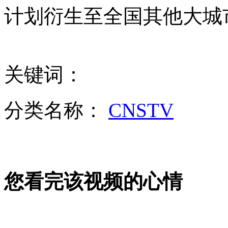
女子美容院做美容 仪器漏电致触电死亡
计划衍生至全国其他大城
山西运城恶犬咬伤多人 警民合力深夜将其击毙
关键词：
女孩北京地铁殴打老人 痛下狠手拳打脚踢
分类名称：
CNSTV
无痛分娩是否安全 医生回应
外交部：反对强权政治霸凌主义
您看完该视频的心情
外交部：有关国家言论片面不公正