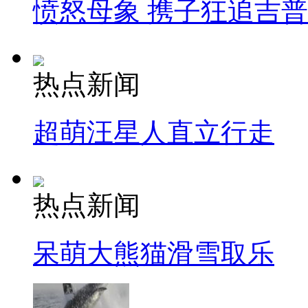
愤怒母象 携子狂追吉
热点新闻
超萌汪星人直立行走
热点新闻
呆萌大熊猫滑雪取乐