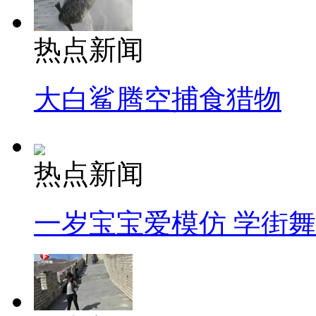
热点新闻
大白鲨腾空捕食猎物
热点新闻
一岁宝宝爱模仿 学街