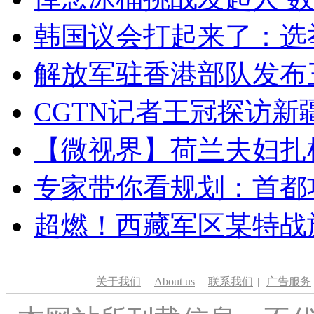
韩国议会打起来了：选举
解放军驻香港部队发布三
CGTN记者王冠探访新疆
【微视界】荷兰夫妇扎根青
专家带你看规划：首都功
超燃！西藏军区某特战
关于我们
|
About us
|
联系我们
|
广告服务