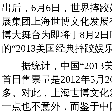
出后，6月6日，世界摔跤
延安城管中有1/4是临时工
展集团上海世博文化发展
博大舞台为即将于8月2
吉林火灾17人仍失踪 锁门为防上厕所
的“2013美国经典摔跤
据统计，中国“2013美
高考总动员： 吃住行保驾护航
首日售票量是2012年5
实拍淡定鸭妈妈带宝宝横穿赛车场 赛车手避让
多。对此，上海世博文化
一点也不意外，而鉴于中