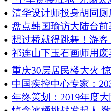
清华设计师投身胡同厕
盘点韩国瑜访大陆台前
想过桥就得跳舞！游客
祁连山下玉石画师用废
重庆30层居民楼大火
中国疾控中心专家：203
年终策划：2019年度大陆
悼念冰桶挑战发起人 数百