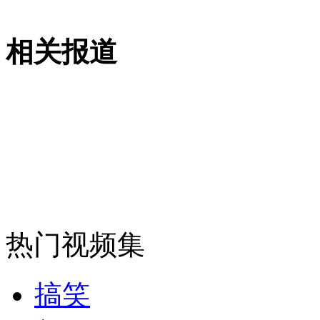
安徽一实载49人客车翻车
相关报道
走！跟着总书记去植树
消防员救轻生者
花炮节热闹非凡
减压"枕头大战"
热门视频集
纽约上演“枕头大战”
搞笑
司机酒驾遇交警 急速倒车逃窜