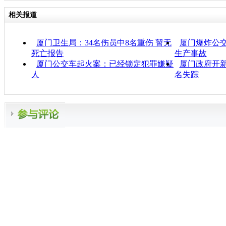
相关报道
厦门卫生局：34名伤员中8名重伤 暂无
厦门爆炸公交
死亡报告
生产事故
厦门公交车起火案：已经锁定犯罪嫌疑
厦门政府开新
人
名失踪