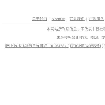
关于我们
|
About us
|
联系我们
|
广告服务
本网站所刊载信息，不代表中新社
未经授权禁止转载、摘编、
[
网上传播视听节目许可证（0106168）
] [
京ICP证040655号
] 