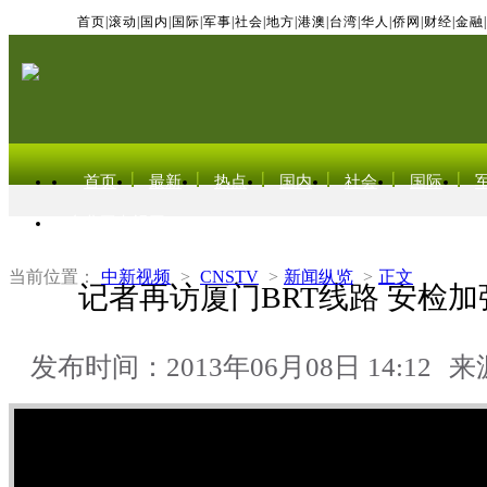
首页
|
滚动
|
国内
|
国际
|
军事
|
社会
|
地方
|
港澳
|
台湾
|
华人
|
侨网
|
财经
|
金融
|
首页
最新
热点
国内
社会
国际
东北亚电视网
当前位置：
中新视频
>
CNSTV
>
新闻纵览
>
正文
记者再访厦门BRT线路 安检
发布时间：2013年06月08日 14:12
来