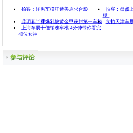
拍客：洋男车模狂遭美眉求合影
拍客：盘点
模”
龚玥菲半裸爆乳披黄金甲获封第一车模
实拍天津车
上海车展十佳销魂车模 4分钟带你看完
40位女神