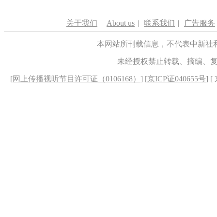
关于我们
|
About us
|
联系我们
|
广告服务
本网站所刊载信息，不代表中新社
未经授权禁止转载、摘编、
[
网上传播视听节目许可证（0106168）
] [
京ICP证040655号
] 