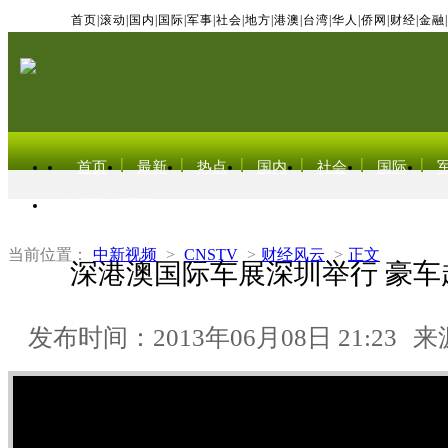
首页
|
滚动
|
国内
|
国际
|
军事
|
社会
|
地方
|
港澳
|
台湾
|
华人
|
侨网
|
财经
|
金融
|
首页
最新
热点
国内
社会
国际
东北亚电视网
当前位置：
中新视频
>
CNSTV
>
财经风云
>
正文
深港澳国际车展深圳举行 豪车
发布时间：2013年06月08日 21:23
来