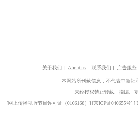
关于我们
|
About us
|
联系我们
|
广告服务
本网站所刊载信息，不代表中新社
未经授权禁止转载、摘编、
[
网上传播视听节目许可证（0106168）
] [
京ICP证040655号
] 