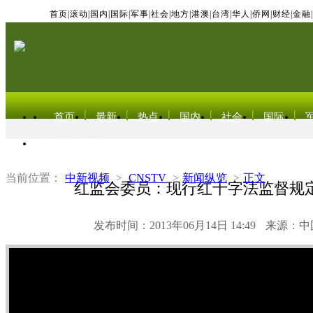
首页
|
滚动
|
国内
|
国际
|
军事
|
社会
|
地方
|
港澳
|
台湾
|
华人
|
侨网
|
财经
|
金融
|
首页
最新
热点
国内
社会
国际
东北亚电视网
当前位置：
中新视频
>
CNSTV
>
新闻纵览
>
正文
红监会委员：现行红十字法监督规
发布时间：2013年06月14日 14:49
来源：中