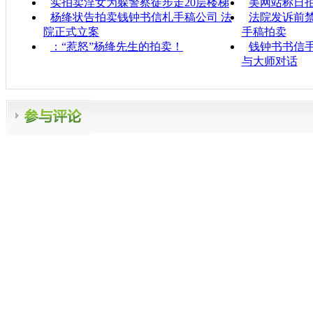
实拍卖淫女为躲警察徒步走20层楼梯
美网站称日拍
杨绛状告拍卖钱钟书信札手稿公司 法
法院发诉前禁
院正式立案
手稿拍卖
：“惹怒”杨绛先生的拍卖！
钱钟书书信手
与大师对话