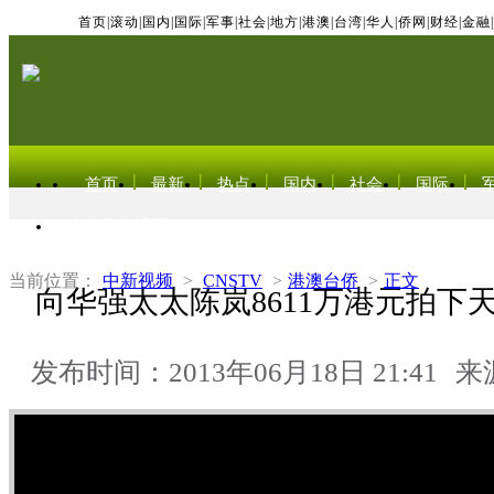
首页
|
滚动
|
国内
|
国际
|
军事
|
社会
|
地方
|
港澳
|
台湾
|
华人
|
侨网
|
财经
|
金融
|
首页
最新
热点
国内
社会
国际
东北亚电视网
当前位置：
中新视频
>
CNSTV
>
港澳台侨
>
正文
向华强太太陈岚8611万港元拍下
发布时间：2013年06月18日 21:41
来