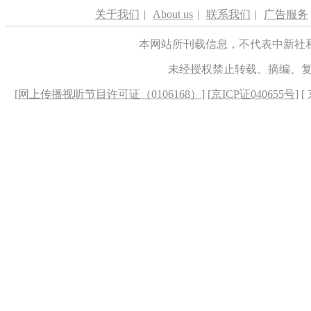
关于我们
|
About us
|
联系我们
|
广告服务
本网站所刊载信息，不代表中新社
未经授权禁止转载、摘编、
[
网上传播视听节目许可证（0106168）
] [
京ICP证040655号
] 