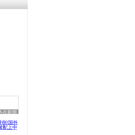
残疾男子因
砸银行
千年传统习
众为娥皇女
行被查情绪
回答崩溃原
热点新闻
乡上万人欢
节
醉倒!国外
被配上中
国民乐