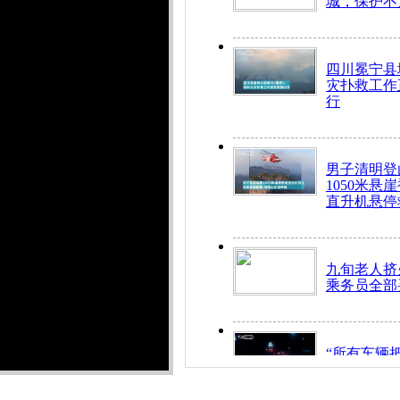
城，保护不
四川冕宁县
灾扑救工作
行
男子清明登
1050米悬
直升机悬停
九旬老人挤
乘务员全部
“所有车辆
开！”儿童
警急速救助