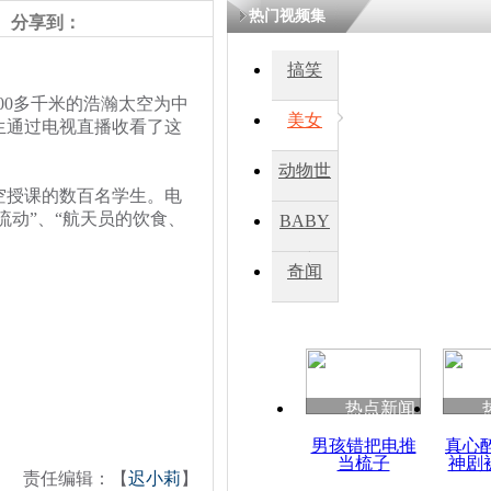
热门视频集
分享到：
四川一精神
搞笑
病发持大锤
00多千米的浩瀚太空为中
美女
生通过电视直播收看了这
探访传承四
动物世
俗：近万民
空授课的数百名学生。电
英省亲送行
界
流动”、“航天员的饮食、
BABY
秀
奇闻
小伙骑车逆
崩溃 网上
因
热点新闻
四川兴文苗
度苗族花山
男孩错把电推
真心
当梳子
神剧
责任编辑：【
迟小莉
】