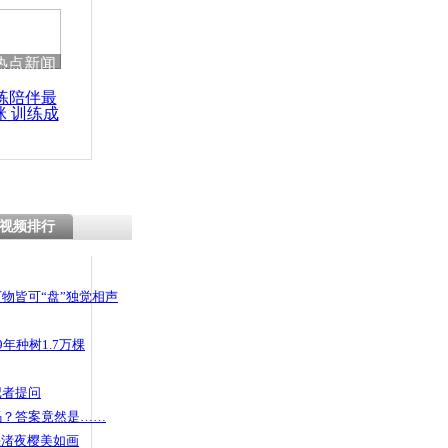
 哀思悼忠
热点新闻
练陪伴最
咪 训练成
母校师生盛
功瘦身
视频排行
物皆可“盘”独觉相声
年种树1.7万棵
记者提问
码？答案竟然是……
头渚夜樱美如画