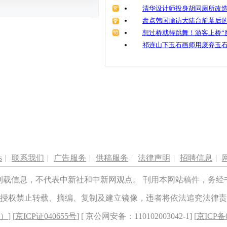
清华设计师投身胡同厕所改造
盘点韩国瑜访大陆台前幕后的
想过桥就得跳舞！游客上桥“
祁连山下玉石画师用废弃玉
s
|
联系我们
|
广告服务
|
供稿服务
|
法律声明
|
招聘信息
|
刊载信息，不代表中新社和中新网观点。 刊用本网站稿件，务经
授权禁止转载、摘编、复制及建立镜像，违者将依法追究法律责
8）
] [
京ICP证040655号
] [ 京公网安备：110102003042-1] [
京ICP备0