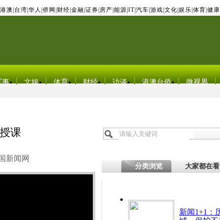
港澳
|
台湾
|
华人
|
侨网
|
财经
|
金融
|
证券
|
房产
|
能源
|
IT
|
汽车
|
游戏
|
文化
|
娱乐
|
体育
|
健康
军事
文娱
体育
财经
访谈
港澳台侨
微视界
授课
国新闻网
分类浏览
大家都在看
新闻1+1