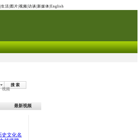
|
生活
|
图片
|
视频
|
访谈
|
新媒体
|
English
搜 索
视频
最新视频
：历史文化名