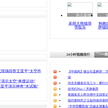
清明祭英烈
魂
热点新闻
呆萌大熊猫滑
狗教
雪取乐
胖猫
王亚平家乡
赞太空授课
24小时视频排行
一周
式现场回答王亚平“太空作
【中国风】德云社孟鹤堂：万
深
演示太空“单摆运动”
河北无腿老兵马三小：爬行19
王亚平演示神奇"水试验"
信号灯Plus！浑身都亮
美国发言人即兴用中文回答
现代密码学之父如何保存密
“中华赏樱胜地”无锡太湖鼋