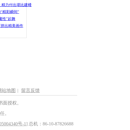
 精力付出堪比建楼
“精彩瞬间”
魔性”起舞
石拼出精美画作
网站地图
|
留言反馈
书面授权。
任。
5004340号-1
] 总机：86-10-87826688