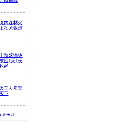
力就摘牌
境内森林火
正在紧张进
山跌落海拔
崖被困1天1夜
救起
火车去卖菜
买下
把道路让
突发疾病交