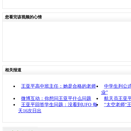
您看完该视频的心情
相关报道
王亚平高中班主任：她是合格的老师
中学生列公
业”
微博互动：你想问王亚平什么问题
航天员王亚平
王亚平回答学生问题：没看到UFO 每
"太空老师"
天16次日出