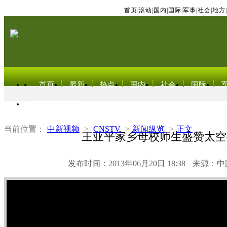
首页
|
滚动
|
国内
|
国际
|
军事
|
社会
|
地方
|
首页
最新
热点
国内
社会
国际
东北亚电视网
当前位置：
中新视频
>
CNSTV
>
新闻纵览
>
正文
王亚平家乡母校师生盛赞太空
发布时间：2013年06月20日 18:38
来源：中