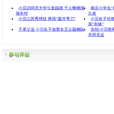
小贝访同济大学引发踩踏 千人蜂拥现
南京小学生“
场失控
久坐
小贝江苏秀球技 再现“圆月弯刀”
小贝长子伦敦
亲“衣钵”
子承父业
小贝
长子加盟女王公园梯队
实拍:小贝胜
共同见证