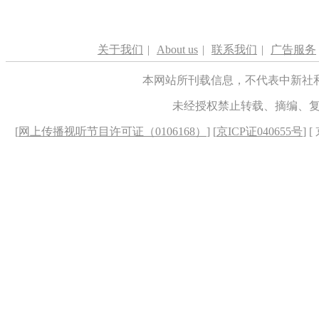
关于我们
|
About us
|
联系我们
|
广告服务
本网站所刊载信息，不代表中新社
未经授权禁止转载、摘编、
[
网上传播视听节目许可证（0106168）
] [
京ICP证040655号
] 