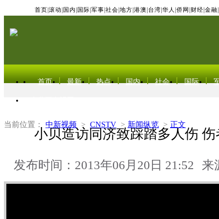
首页
|
滚动
|
国内
|
国际
|
军事
|
社会
|
地方
|
港澳
|
台湾
|
华人
|
侨网
|
财经
|
金融
|
首页
最新
热点
国内
社会
国际
东北亚电视网
当前位置：
中新视频
>
CNSTV
>
新闻纵览
>
正文
小贝造访同济致踩踏多人伤 伤
发布时间：2013年06月20日 21:52
来