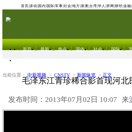
首页
|
滚动
|
国内
|
国际
|
军事
|
社会
|
地方
|
港澳
|
台湾
|
华人
|
侨网
|
财经
|
金融
|
首页
最新
热点
国内
社会
国际
东北亚电视网
当前位置：
中新视频
>
CNSTV
>
新闻纵览
>
正文
毛泽东江青珍稀合影首现河北
发布时间：2013年07月02日 10:07
来