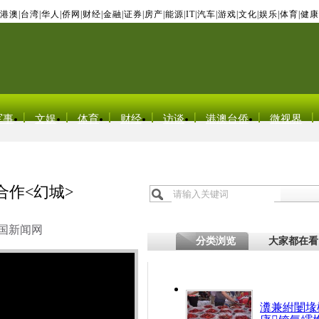
港澳
|
台湾
|
华人
|
侨网
|
财经
|
金融
|
证券
|
房产
|
能源
|
IT
|
汽车
|
游戏
|
文化
|
娱乐
|
体育
|
健康
军事
文娱
体育
财经
访谈
港澳台侨
微视界
合作<幻城>
国新闻网
分类浏览
大家都在看
瀵兼紨闄堟