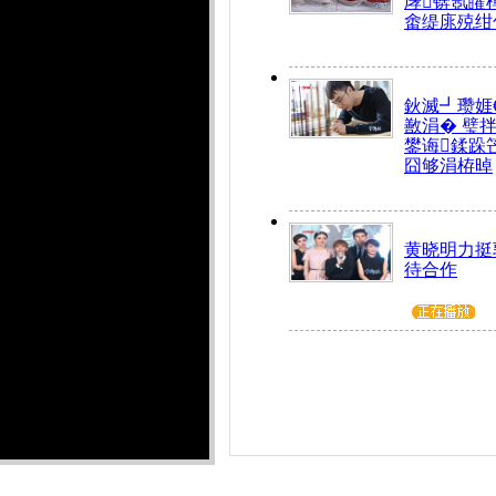
庨锛氬皬
畬缇庣殑绀
鈥滅┛瓒娾
敾涓� 璧
鐢诲鍒跺
囧够涓栫晫
黄晓明力挺
待合作