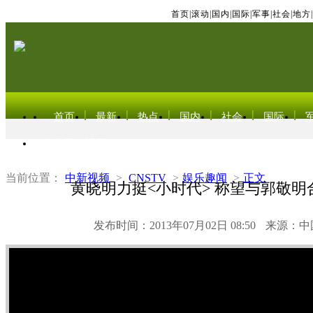
首页
|
滚动
|
国内
|
国际
|
军事
|
社会
|
地方
|
首页
最新
热点
国内
社会
国际
东北亚电视网
当前位置：
中新视频
>
CNSTV
>
娱乐趣闻
>
正文
黄晓明力挺<小时代> 称望与郭敬明
发布时间：2013年07月02日 08:50
来源：中