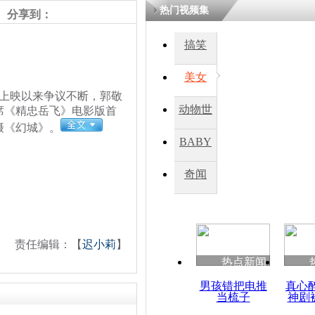
热门视频集
分享到：
搞笑
美女
上映以来争议不断，郭敬
动物世
席《精忠岳飞》电影版首
摄《幻城》。
界
BABY
秀
奇闻
责任编辑：【
迟小莉
】
热点新闻
男孩错把电推
真心
当梳子
神剧