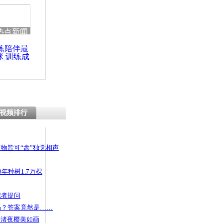
热点新闻
练陪伴最
咪 训练成
功瘦身
视频排行
物皆可“盘”独觉相声
年种树1.7万棵
记者提问
码？答案竟然是……
头渚夜樱美如画