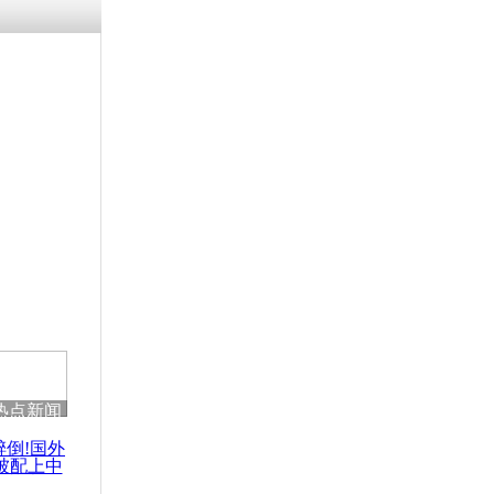
热点新闻
醉倒!国外
被配上中
国民乐