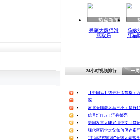
热点新闻
呆萌大熊猫滑
狗教
雪取乐
胖猫
24小时视频排行
一周
【中国风】德云社孟鹤堂：万
深
河北无腿老兵马三小：爬行19
信号灯Plus！浑身都亮
美国发言人即兴用中文回答
现代密码学之父如何保存密
“中华赏樱胜地”无锡太湖鼋