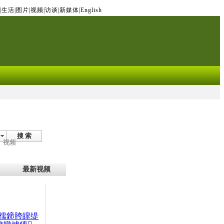
|
生活
|
图片
|
视频
|
访谈
|
新媒体
|
English
搜 索
视频
最新视频
檽鍗胯皥缇