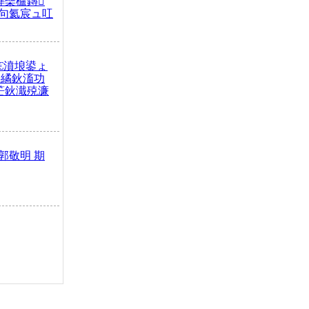
榫欒櫨鏄
句氦宸ュ叿
€濆埌鍙ょ
拌繘鈥滀功
笀鈥濈殑濂
郭敬明 期