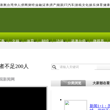
港澳
|
台湾
|
华人
|
侨网
|
财经
|
金融
|
证券
|
房产
|
能源
|
IT
|
汽车
|
游戏
|
文化
|
娱乐
|
体育
|
健康
军事
文娱
体育
财经
访谈
港澳台侨
微视界
者不足200人
国新闻网
分类浏览
大家都在看
新闻1+1