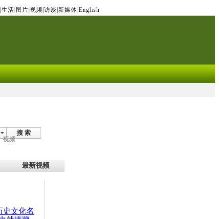
|
生活
|
图片
|
视频
|
访谈
|
新媒体
|
English
搜 索
视频
最新视频
：历史文化名