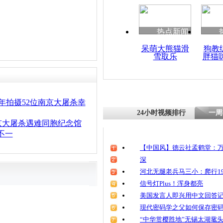
清明祭英烈
魂
热点新闻
呆萌大熊猫滑
狗教
雪取乐
胖猫
南京新认定
杀幸存者 
200人
年拍摄52位南京大屠杀幸
24小时视频排行
一周
京大屠杀遇难同胞纪念馆
不一
【中国风】德云社孟鹤堂：万
深
河北无腿老兵马三小：爬行19
信号灯Plus！浑身都亮
美国发言人即兴用中文回答
现代密码学之父如何保存密
“中华赏樱胜地”无锡太湖鼋