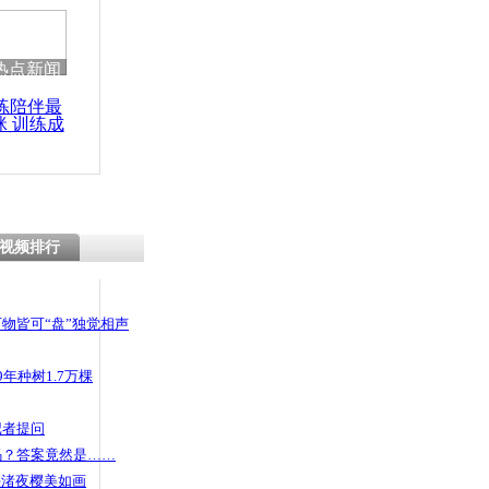
 哀思悼忠
热点新闻
练陪伴最
咪 训练成
10人为大屠
功瘦身
在世者不足
视频排行
物皆可“盘”独觉相声
年种树1.7万棵
记者提问
码？答案竟然是……
头渚夜樱美如画