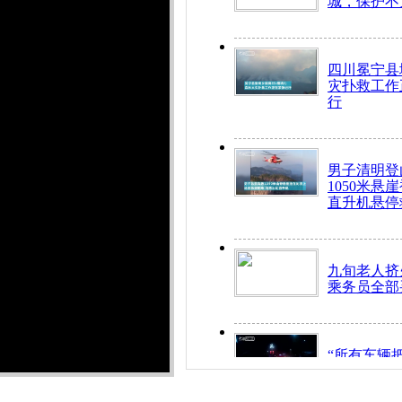
城，保护不
四川冕宁县
灾扑救工作
行
男子清明登
1050米悬
直升机悬停
九旬老人挤
乘务员全部
“所有车辆
开！”儿童
警急速救助