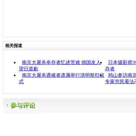
相关报道
南京大屠杀幸存者忆述苦难 德国友人
日本摄影师3
望日道歉
存者
南京大屠杀遇难者遗属举行清明祭扫仪
鸠山参访南
式
专家市民看法