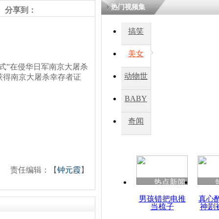
热门视频集
分享到：
四川一精神
搞笑
病发持大锤
美女
式”在侵华日军南京大屠杀
探访传承四
动物世
获得南京大屠杀幸存者证
俗：近万民
英省亲送行
界
BABY
秀
奇闻
小伙骑车逆
崩溃 网上
因
责任编辑：【
钟元霞
】
热点新闻
四川兴文苗
度苗族花山
男孩错把电推
真心
当梳子
神剧