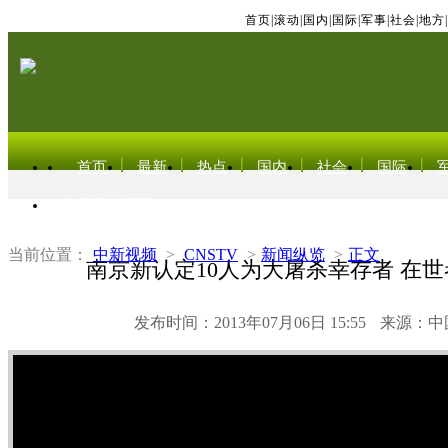
首页
|
滚动
|
国内
|
国际
|
军事
|
社会
|
地方
|
首页
最新
热点
国内
社会
国际
东北亚电视网
当前位置：
中新视频
>
CNSTV
>
新闻纵览
>
正文
南京新认定10人为大屠杀幸存者 在世
发布时间：2013年07月06日 15:55
来源：中