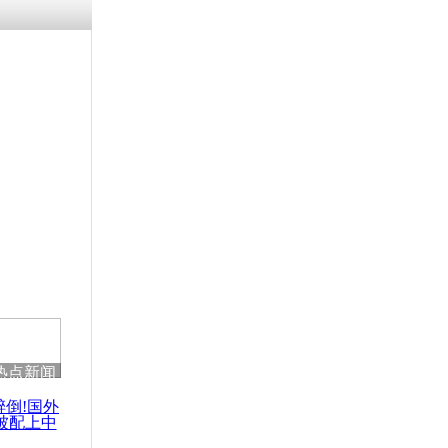
残疾男子因
砸银行
千年传统习
众为娥皇女
行被查情绪
回答崩溃原
热点新闻
乡上万人欢
节
醉倒!国外
被配上中
国民乐