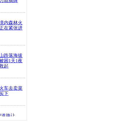
力就摘牌
境内森林火
正在紧张进
山跌落海拔
崖被困1天1夜
救起
火车去卖菜
买下
把道路让
突发疾病交